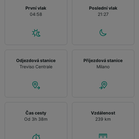
advertising and content measurement,
První vlak
Poslední vlak
audience research and services development.
04:58
21:27
List of Partners
Odjezdová stanice
Příjezdová stanice
Treviso Centrale
Milano
Čas cesty
Vzdálenost
Od 3h 38m
239 km