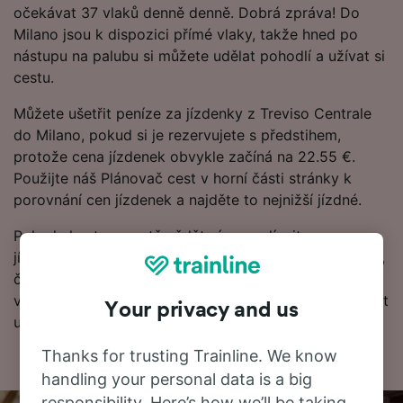
očekávat 37 vlaků denně denně. Dobrá zpráva! Do
Milano jsou k dispozici přímé vlaky, takže hned po
nástupu na palubu si můžete udělat pohodlí a užívat si
cestu.
Můžete ušetřit peníze za jízdenky z Treviso Centrale
do Milano, pokud si je rezervujete s předstihem,
protože cena jízdenek obvykle začíná na 22.55 €.
Použijte náš Plánovač cest v horní části stránky k
porovnání cen jízdenek a najděte to nejnižší jízdné.
Pokud chcete o cestě vědět více, podívejte se na
jízdní řády, tipy, jak rezervovat levné vlakové jízdenky,
často kladené otázky a první a poslední odjezdy
vlaků). Chcete přejít přímo k rezervaci? Začněte hledat
Your privacy and us
u nás ještě dnes.
Thanks for trusting Trainline. We know
handling your personal data is a big
responsibility. Here’s how we’ll be taking