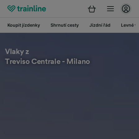
Koupit jízdenky
Shrnutí cesty
Jízdní řád
Levné vl
Vlaky z
Treviso Centrale - Milano