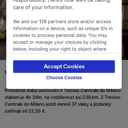
care of your information.
We and our
115
partners store and/or access
information on a device, such as unique IDs in
cookies to process personal data. You may
accept or manage your choices by clicking
below, including your right to object where
legitimate interest is used, or at any time in
the privacy policy page. These choices will be
Accept Cookies
signaled to our partners and will not affect
Vlaky z Treviso Centrale do Milano
browsing data. Your data will not be used for
Choose Cookies
tracking purposes if you have asked us not to
track you.
Průměrná doba cestování z Treviso Centrale do Milano
vlakem je 4h 26m, na vzdálenost asi 239 km. Z Treviso
We and our partners process data to provide:
Centrale do Milano jezdí denně 37 vlaky a jízdenky
Use precise geolocation data. Actively scan
začínají od 22,55 €.
device characteristics for identification. Store
and/or access information on a device.
Personalised advertising and content,