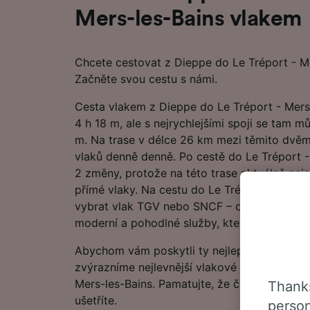
Mers-les-Bains vlakem
Chcete cestovat z Dieppe do Le Tréport - M
Začněte svou cestu s námi.
Cesta vlakem z Dieppe do Le Tréport - Mers
4 h 18 m, ale s nejrychlejšími spoji se tam m
m. Na trase v délce 26 km mezi těmito dvěma
vlaků denně denně. Po cestě do Le Tréport -
2 změny, protože na této trase aktuálně nej
přímé vlaky. Na cestu do Le Tréport - Mers-
vybrat vlak TGV nebo SNCF – oba železniční 
moderní a pohodlné služby, které vás dopraví
Abychom vám poskytli ty nejlepší nabídky, v
zvýrazníme nejlevnější vlakové jízdenky z D
Mers-les-Bains. Pamatujte, že čím dřív si reze
Thanks
ušetříte.
person