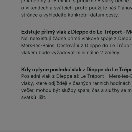
je 4 hodiny a 18 minut, s přibližně 5 vlaky denn
o víkendech a svátcích, proto použijte náš Pláno
stránce a vyhledejte konkrétní datum cesty.
Existuje přímý vlak z Dieppe do Le Tréport - M
Ne, neexistují žádné přímé vlakové spoje z Diepp
Mers-les-Bains. Cestování z Dieppe do Le Tréport
vlakem bude vyžadovat minimálně 2 změny.
Kdy uplyne poslední vlak z Dieppe do Le Trépo
Poslední vlak z Dieppe až Le Tréport - Mers-les-Ba
vlaky, které odjíždějí v časných ranních hodinác
večer, mohou být služby spaní, čas a služby se
svátků lišit.