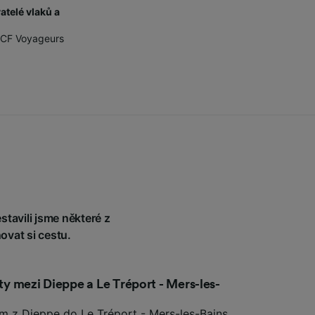
telé vlaků a
ů
CF Voyageurs
tavili jsme některé z
ovat si cestu.
sty mezi Dieppe a Le Tréport - Mers-les-
em z Dieppe do Le Tréport - Mers-les-Bains