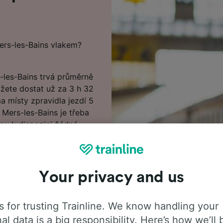
ers-les-Bains vlakem?
-les-Bains trvá průměrně
ůžete dostat už za 3 h 32
 místy zpravidla jezdí 5
 Mers-les-Bains je třeba
sou k dispozici žádné
les-Bains si můžete
operátoři nabízejí
 do cíle co nevidět.
Your privacy and us
 našem Plánovači cest,
ieppe do Le Tréport -
rvujete jízdenky, tím víc
 for trusting Trainline. We know handling your
al data is a big responsibility. Here’s how we’ll 