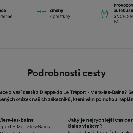
Provozova
nce
Změny
autobus
 denně
2 přestupy
SNCF
,
SN
EA
Podrobnosti cesty
íce o vaší cestě z Dieppe do Le Tréport - Mers-les-Bains? Ses
adených otázek našich zákazníků, které vám pomohou naplán
Mers-les-Bains
Jaký je nejrychlejší čas ce
Bains vlakem?
port - Mers-les-Bains
Nejrychlejší doba jízdy vlak