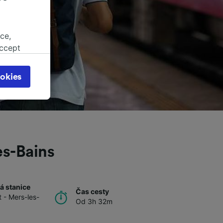
ce,
accept
object
cy page.
okies
browsing
 asked
for
alised
es-Bains
dience
á stanice
Čas cesty
t - Mers-les-
Od 3h 32m