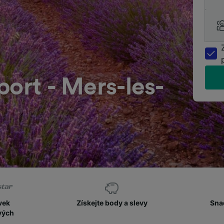
port - Mers-les-
vek
Získejte body a slevy
Sna
vých