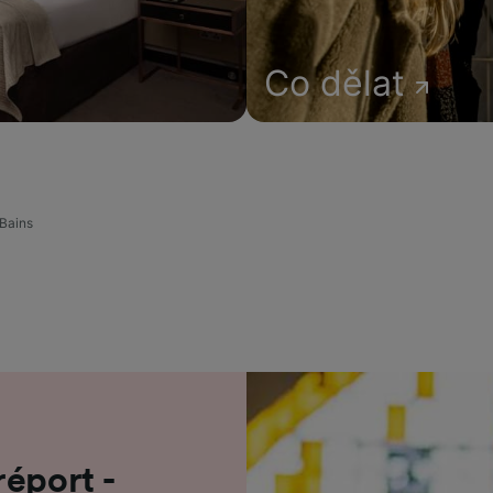
Co dělat
-Bains
réport -