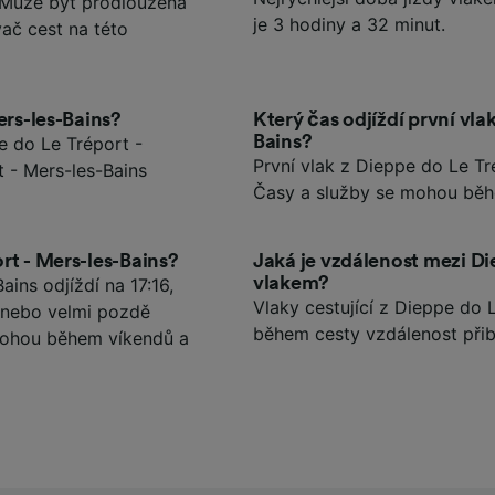
ě. Může být prodloužena
je 3 hodiny a 32 minut.
vač cest na této
ers-les-Bains?
Který čas odjíždí první vla
Bains?
e do Le Tréport -
První vlak z Dieppe do Le Tr
 - Mers-les-Bains
Časy a služby se mohou běhe
rt - Mers-les-Bains?
Jaká je vzdálenost mezi Di
vlakem?
ins odjíždí na 17:16,
Vlaky cestující z Dieppe do 
h nebo velmi pozdě
během cesty vzdálenost přib
 mohou během víkendů a