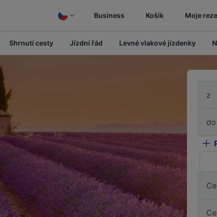
Business
Košík
Moje rez
Shrnutí cesty
Jízdní řád
Levné vlakové jízdenky
N
z
do
Ce
Ce