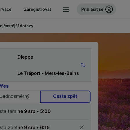
ervace
Zaregistrovat
Přihlásit se
ejčastější dotazy
Přes
Jednosměrný
Cesta zpět
sta tam
sta zpět