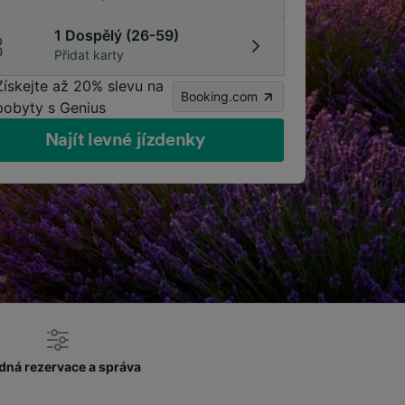
1 Dospělý (26-59)
Přidat karty
Získejte až 20% slevu na
Booking.com
pobyty s Genius
Najít levné jízdenky
dná rezervace a správa