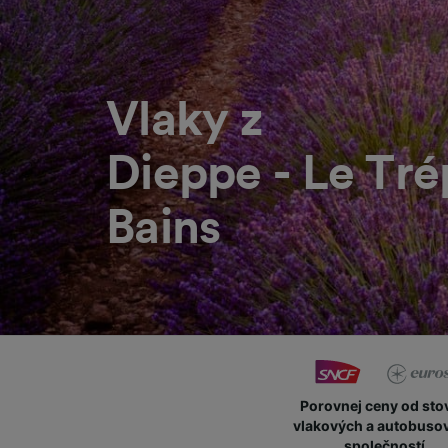
Vlaky z
Dieppe - Le Tré
Bains
Porovnej ceny od sto
vlakových a autobuso
společností