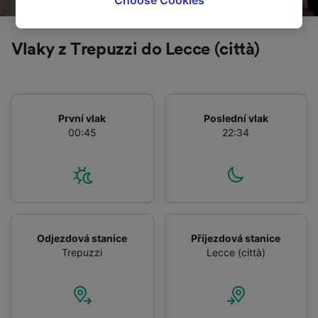
tracking purposes if you have asked us not to
track you.
Vlaky z Trepuzzi do Lecce (città)
We and our partners process data to provide:
Use precise geolocation data. Actively scan
device characteristics for identification. Store
and/or access information on a device.
Personalised advertising and content,
První vlak
Poslední vlak
advertising and content measurement,
00:45
22:34
audience research and services development.
List of Partners
Odjezdová stanice
Příjezdová stanice
Trepuzzi
Lecce (città)