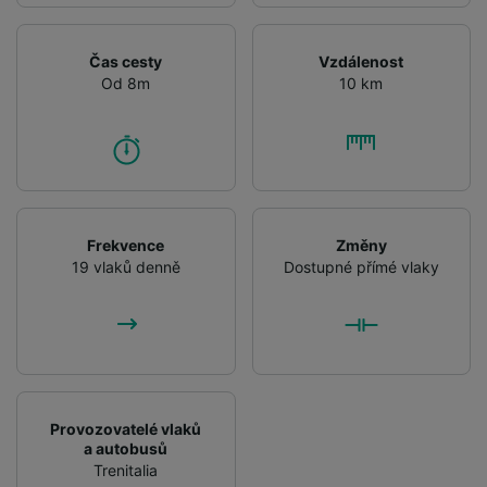
Čas cesty
Vzdálenost
Od 8m
10 km
Frekvence
Změny
19 vlaků denně
Dostupné přímé vlaky
Provozovatelé vlaků
a autobusů
Trenitalia