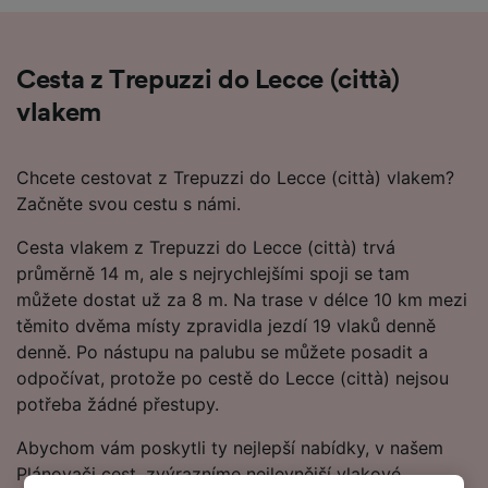
Cesta z Trepuzzi do Lecce (città)
vlakem
Chcete cestovat z Trepuzzi do Lecce (città) vlakem?
Začněte svou cestu s námi.
Cesta vlakem z Trepuzzi do Lecce (città) trvá
průměrně 14 m, ale s nejrychlejšími spoji se tam
můžete dostat už za 8 m. Na trase v délce 10 km mezi
těmito dvěma místy zpravidla jezdí 19 vlaků denně
denně. Po nástupu na palubu se můžete posadit a
odpočívat, protože po cestě do Lecce (città) nejsou
potřeba žádné přestupy.
Abychom vám poskytli ty nejlepší nabídky, v našem
Plánovači cest, zvýrazníme nejlevnější vlakové