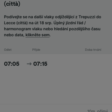
(città)
Podívejte se na další vlaky odjíždějící z Trepuzzi do
Lecce (città) na út 18 srp. Úplný jízdní řád /
harmonogram vlaku nebo hledání pozdějšího času
nebo data,
klikněte sem
.
Odlet
Přijde
Doba trvání
07:05
07:15
10m
,
přímý