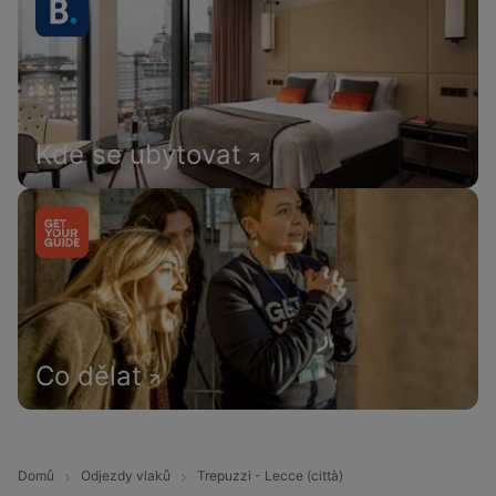
Kde se ubytovat
Co dělat
Domů
Odjezdy vlaků
Trepuzzi - Lecce (città)