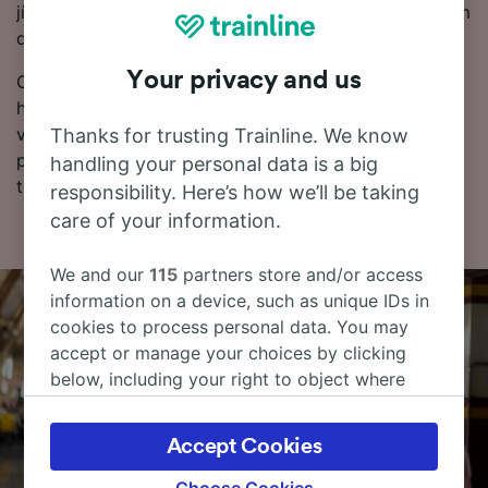
jízdenky z Trepuzzi do Lecce (città). Pamatujte, že čím
dřív si rezervujete jízdenky, tím víc ušetříte.
Your privacy and us
Chcete si rezervovat vlakové jízdenky hned? Začněte
hledat u nás ještě dnes. Pokud chcete o cestě vědět
více, podívejte se na jízdní řády (včetně prvních a
Thanks for trusting Trainline. We know
posledních odjezdů vlaků), často kladené otázky a
handling your personal data is a big
tipy, jak rezervovat levné vlakové jízdenky.
responsibility. Here’s how we’ll be taking
care of your information.
We and our
115
partners store and/or access
information on a device, such as unique IDs in
cookies to process personal data. You may
accept or manage your choices by clicking
below, including your right to object where
legitimate interest is used, or at any time in
the privacy policy page. These choices will be
Accept Cookies
signaled to our partners and will not affect
browsing data. Your data will not be used for
Choose Cookies