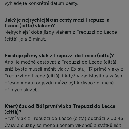
vyhledejte konkrétní datum cesty.
Jaký je nejrychlejší čas cesty mezi Trepuzzi a
Lecce (città) vlakem?
Nejrychlejší doba jízdy vlakem z Trepuzzi do Lecce
(città) je a 8 minut.
Existuje přímý vlak z Trepuzzi do Lecce (città)?
Ano, je možné cestovat z Trepuzzi do Lecce (città),
aniž byste museli měnit vlaky. Existují 17 přímé vlaky z
Trepuzzi do Lecce (città), i když v závislosti na vašem
přesném datu odjezdu může být k dispozici méně
přímých služeb.
Který čas odjíždí první vlak z Trepuzzi do Lecce
(città)?
První vlak z Trepuzzi do Lecce (città) odchází v 00:45.
Časy a služby se mohou během víkendů a svátků lišit.