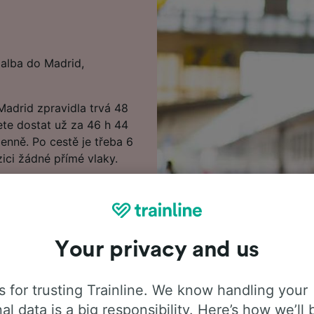
lalba do Madrid,
Madrid zpravidla trvá 48
žete dostat už za 46 h 44
enně. Po cestě je třeba 6
ici žádné přímé vlaky.
 Madrid s předstihem
ější jízdné. Ceny
olovat v našem Plánovači
Your privacy and us
edat nejlevnější vlakové
 informace o cestě
 for trusting Trainline. We know handling your
u, kde uvidíte první a
al data is a big responsibility. Here’s how we’ll 