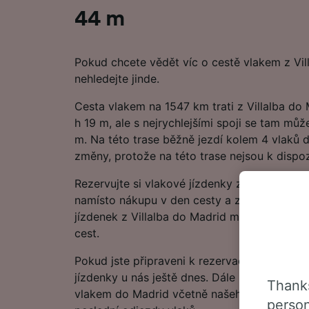
44 m
Pokud chcete vědět víc o cestě vlakem z Vil
nehledejte jinde.
Cesta vlakem na 1547 km trati z Villalba do 
h 19 m, ale s nejrychlejšími spoji se tam mů
m. Na této trase běžně jezdí kolem 4 vlaků d
změny, protože na této trase nejsou k dispoz
Rezervujte si vlakové jízdenky z Villalba do
namísto nákupu v den cesty a získáte nejlevn
jízdenek z Villalba do Madrid můžete zkontr
cest.
Pokud jste připraveni k rezervaci, začněte hl
jízdenky u nás ještě dnes. Dále najdete další
Thanks
vlakem do Madrid včetně našeho jízdního řád
person