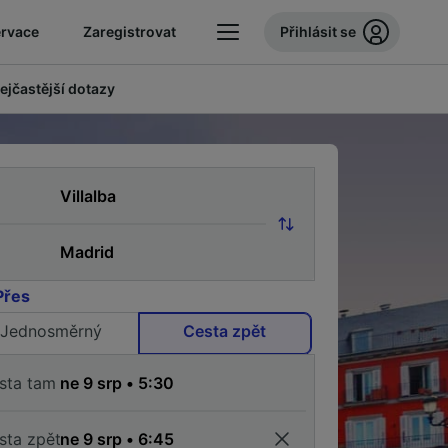
ervace
Zaregistrovat
Přihlásit se
ejčastější dotazy
Přes
Jednosměrný
Cesta zpět
sta tam
sta zpět