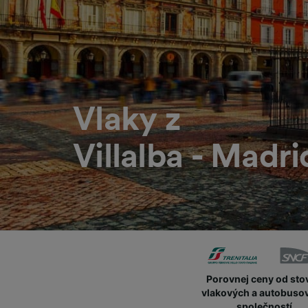
Vlaky z
Villalba - Madri
Porovnej ceny od sto
vlakových a autobuso
společností