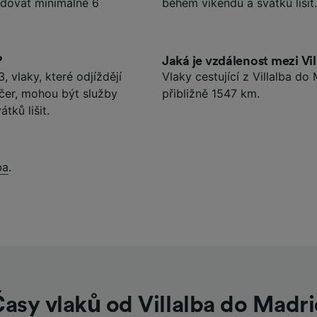
adovat minimálně 6
během víkendů a svátků lišit.
?
Jaká je vzdálenost mezi Vi
, vlaky, které odjíždějí
Vlaky cestující z Villalba d
čer, mohou být služby
přibližně 1547 km.
tků lišit.
ba
.
asy vlaků od Villalba do Madr