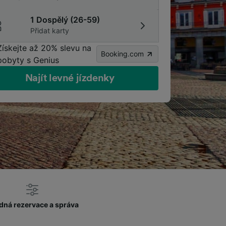
1 Dospělý (26-59)
Přidat karty
Získejte až 20% slevu na
Booking.com
pobyty s Genius
Najít levné jízdenky
dná rezervace a správa