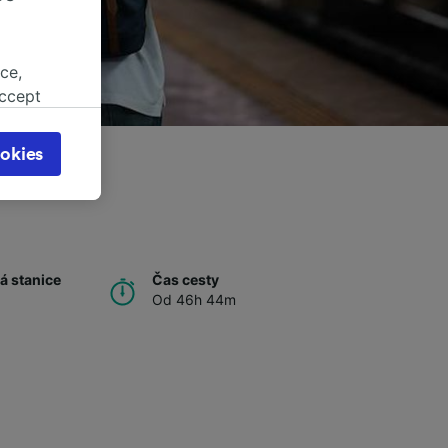
ce,
accept
object
cy page.
okies
browsing
 asked
for
á stanice
Čas cesty
alised
Od 46h 44m
dience