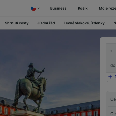
Business
Košík
Moje rez
Shrnutí cesty
Jízdní řád
Levné vlakové jízdenky
N
z
do
Ce
Ce