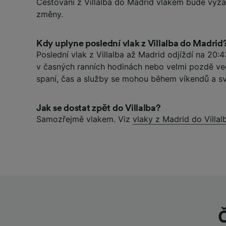
Cestování z Villalba do Madrid vlakem bude vyž
změny.
Kdy uplyne poslední vlak z Villalba do Madrid
Poslední vlak z Villalba až Madrid odjíždí na 20:43
v časných ranních hodinách nebo velmi pozdě ve
spaní, čas a služby se mohou během víkendů a svá
Jak se dostat zpět do Villalba?
Samozřejmě vlakem. Viz
vlaky z Madrid do Villal
Č