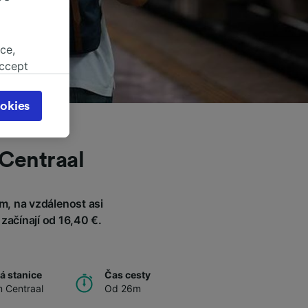
ce,
accept
object
cy page.
okies
browsing
 asked
 Centraal
for
m, na vzdálenost asi
alised
dience
začínají od 16,40 €.
á stanice
Čas cesty
 Centraal
Od 26m