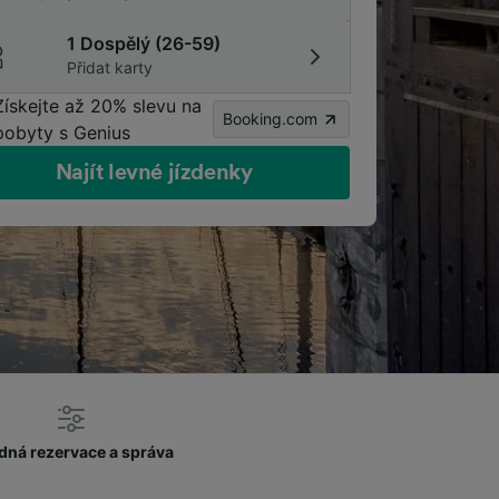
1 Dospělý (26-59)
Přidat karty
Získejte až 20% slevu na
Booking.com
pobyty s Genius
Najít levné jízdenky
dná rezervace a správa