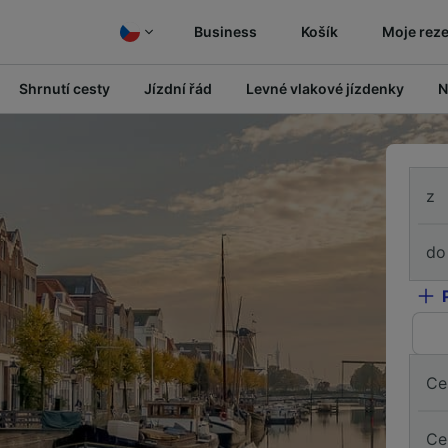
Business
Košík
Moje rez
Shrnutí cesty
Jízdní řád
Levné vlakové jízdenky
N
z
do
Ce
Ce