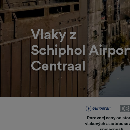
Vlaky z
Schiphol Airpor
Centraal
Porovnej ceny od sto
vlakových a autobuso
společností