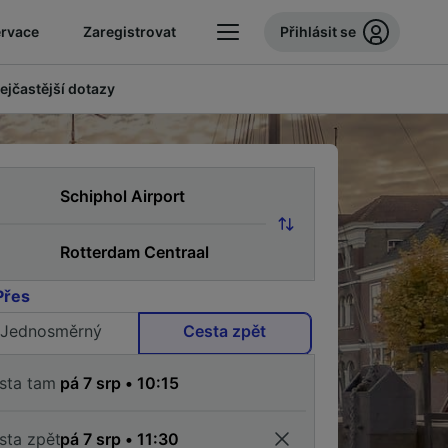
ervace
Zaregistrovat
Přihlásit se
ejčastější dotazy
Přes
Jednosměrný
Cesta zpět
sta tam
sta zpět