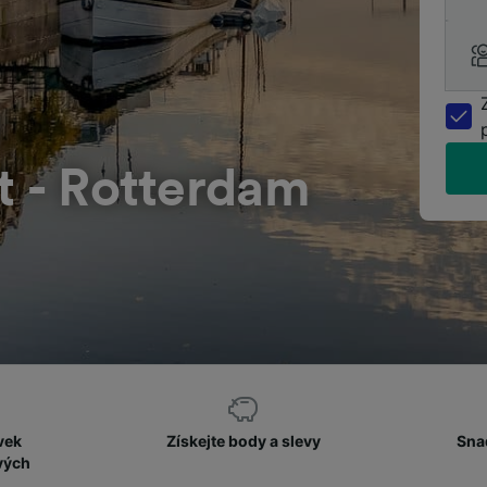
t - Rotterdam
vek
Získejte body a slevy
Sna
vých