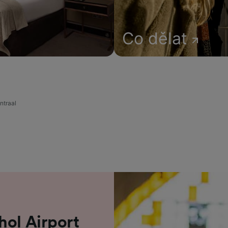
Co dělat
ntraal
hol Airport