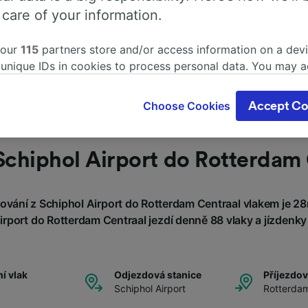
 k rezervaci? Začněte
 care of your information.
 our
115
partners store and/or access information on a devi
 unique IDs in cookies to process personal data. You may 
ge your choices by clicking below, including your right to 
gitimate interest is used, or at any time in the privacy poli
Choose Cookies
Accept Co
oices will be signaled to our partners and will not affect 
our data will not be used for tracking purposes if you have
o track you.
Schiphol Airport do Rotterdam
our partners process data to provide:
ise geolocation data. Actively scan device characteristics 
vání z Schiphol Airport do Rotterdam Centraal vlakem je 28
cation. Store and/or access information on a device. Person
sing and content, advertising and content measurement, au
irport do Rotterdam Centraal jezdí denně 88 vlaky a jízdenky 
h and services development.
Partners
í vlak
Odjezdová stanice
Příjezdov
Schiphol Airport
Rotterdam