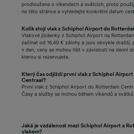
prodloužena o víkendech a svátcích, proto použi
na této stránce a vyhledejte konkrétní datum cest
Kolik stojí vlak z Schiphol Airport do Rotterd
Vlakové jízdenky z Schiphol Airport na Rotterd
začínat od 16,40 € zálohy a jsou obvykle dražší
v den, ceny se mohou lišit v závislosti na denní do
kterou si rezervujete.
Který čas odjíždí první vlak z Schiphol Airpor
Centraal?
První vlak z Schiphol Airport do Rotterdam Centr
Časy a služby se mohou během víkendů a svátků l
Jaká je vzdálenost mezi Schiphol Airport a R
vlakem?