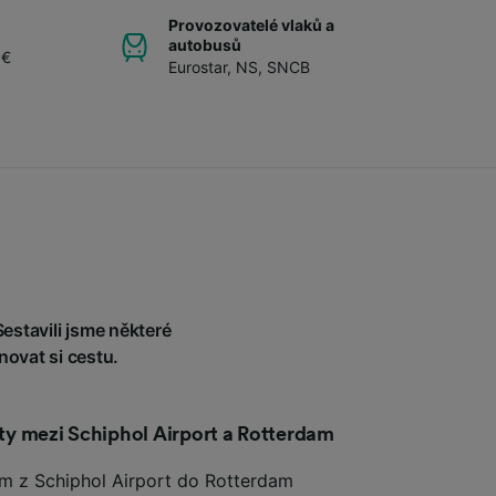
Provozovatelé vlaků a
autobusů
 €
Eurostar
,
NS
,
SNCB
estavili jsme některé
ovat si cestu.
esty mezi Schiphol Airport a Rotterdam
em z Schiphol Airport do Rotterdam