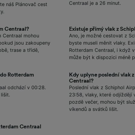
Centraal je a 26 minut.
jte náš Plánovač cest
y.
am Centraal?
Existuje přímý vlak z Schi
am Centraal mohou
Ano, je možné cestovat z Sc
, pokud jsou zakoupeny
byste museli měnit vlaky. Exi
bě, trase a třídě,
Rotterdam Centraal, i když 
může být k dispozici méně p
t do Rotterdam
Kdy uplyne poslední vlak 
Centraal?
aal odchází v 00:28.
Poslední vlak z Schiphol Air
išit.
23:58, vlaky, které odjížděj
pozdě večer, mohou být slu
víkendů a svátků lišit.
otterdam Centraal