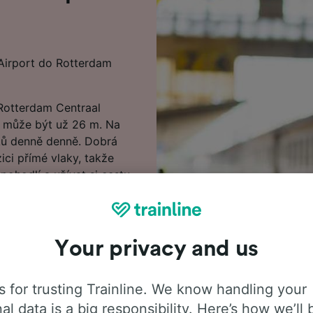
 Airport do Rotterdam
 Rotterdam Centraal
to může být už 26 m. Na
ků denně denně. Dobrá
ici přímé vlaky, takže
ohodlí a užívat si cestu.
l Airport do Rotterdam
em, protože cena jízdenek
ovač cest v horní části
Your privacy and us
 nejnižší jízdné.
 na jízdní řády, tipy, jak
 for trusting Trainline. We know handling your
dené otázky a první a
al data is a big responsibility. Here’s how we’ll 