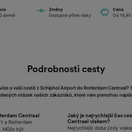
nce
Změny
Cena
ů denně
Dostupné přímé vlaky
Od 16,40
Podrobnosti cesty
íce o vaší cestě z Schiphol Airport do Rotterdam Centraal? S
kladených otázek našich zákazníků, které vám pomohou naplán
tterdam Centraal
Jaký je nejrychlejší čas c
Centraal vlakem?
rt a Rotterdam
Nejrychlejší doba jízdy vlak
ě. Může být