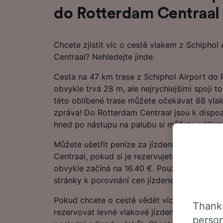
do Rotterdam Centraal
Chcete zjistit víc o cestě vlakem z Schiphol
Centraal? Nehledejte jinde.
Cesta na 47 km trase z Schiphol Airport do
obvykle trvá 28 m, ale nejrychlejšími spoji 
této oblíbené trase můžete očekávat 88 vla
zpráva! Do Rotterdam Centraal jsou k dispoz
hned po nástupu na palubu si můžete udělat p
Můžete ušetřit peníze za jízdenky z Schipho
Centraal, pokud si je rezervujete s předstih
obvykle začíná na 16.40 €. Použijte náš Plán
stránky k porovnání cen jízdenek a najděte to
Pokud chcete o cestě vědět více, podívejte se
Thanks
rezervovat levné vlakové jízdenky, často kla
person