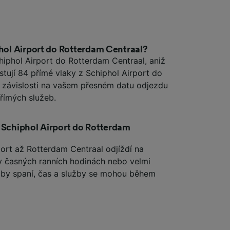
phol Airport do Rotterdam Centraal?
hiphol Airport do Rotterdam Centraal, aniž
stují 84 přímé vlaky z Schiphol Airport do
v závislosti na vašem přesném datu odjezdu
římých služeb.
z Schiphol Airport do Rotterdam
port až Rotterdam Centraal odjíždí na
í v časných ranních hodinách nebo velmi
žby spaní, čas a služby se mohou během