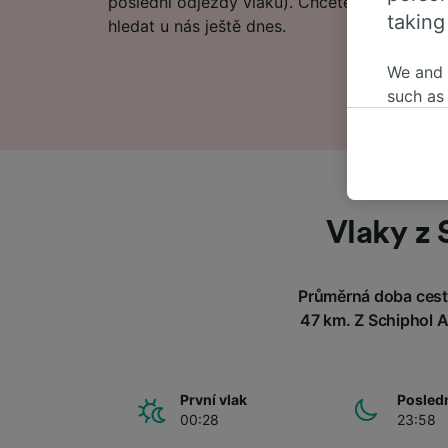
poslední odjezdy vlaků). Chcete přejít přímo
taking
hledat u nás ještě dnes.
We and
such as
or mana
where le
These ch
data. Y
us not t
Vlaky z 
We and 
Use prec
Průměrná doba cesto
identifi
adverti
47 km. Z Schiphol A
researc
List of 
První vlak
Posledn
00:28
23:58