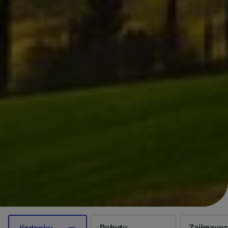
Pobyty
Zajímavos
Jízdenky