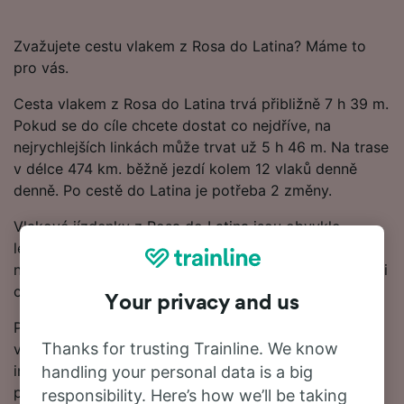
Zvažujete cestu vlakem z Rosa do Latina? Máme to
pro vás.
Cesta vlakem z Rosa do Latina trvá přibližně 7 h 39 m.
Pokud se do cíle chcete dostat co nejdříve, na
nejrychlejších linkách může trvat už 5 h 46 m. Na trase
v délce 474 km. běžně jezdí kolem 12 vlaků denně
denně. Po cestě do Latina je potřeba 2 změny.
Vlakové jízdenky z Rosa do Latina jsou obvykle
levnější, když si je rezervujete s předstihem, než při
nákupu v den cesty. Začněte hledat v našem Plánovači
cest a podívejte se na nejnovější ceny.
Your privacy and us
Připraveni na rezervaci? Začněte hledat nejlevnější
Thanks for trusting Trainline. We know
vlakové jízdenky u nás ještě dnes. Dále najdete další
informace včetně našeho jízdního řádu, kde uvidíte
handling your personal data is a big
první a poslední odjezdy vlaků a také tipy, jak najít
responsibility. Here’s how we’ll be taking