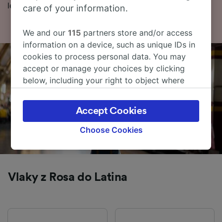
levné vlakové jízdenky.
care of your information.
We and our
115
partners store and/or access
information on a device, such as unique IDs in
cookies to process personal data. You may
accept or manage your choices by clicking
below, including your right to object where
legitimate interest is used, or at any time in
the privacy policy page. These choices will be
Accept Cookies
signaled to our partners and will not affect
browsing data. Your data will not be used for
Choose Cookies
tracking purposes if you have asked us not to
track you.
We and our partners process data to provide:
Vlaky z Rosa do Latina
Use precise geolocation data. Actively scan
device characteristics for identification. Store
and/or access information on a device.
Personalised advertising and content,
advertising and content measurement,