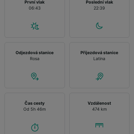
První vlak
Poslední vlak
audience research and services development.
06:43
22:39
List of Partners
Odjezdová stanice
Příjezdová stanice
Rosa
Latina
Čas cesty
Vzdálenost
Od 5h 46m
474 km