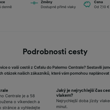
nce
Změny
Cena
ů denně
Dostupné přímé vlaky
Od 7,10 €
Podrobnosti cesty
íce o vaší cestě z Cefalu do Palermo Centrale? Sestavili jsme
h otázek našich zákazníků, které vám pomohou naplánovat 
rale
Jaký je nejrychlejší čas c
vlakem?
o Centrale je a 58
Nejrychlejší doba jízdy vlak
loužena o víkendech a
minut.
o stránce a vyhledejte