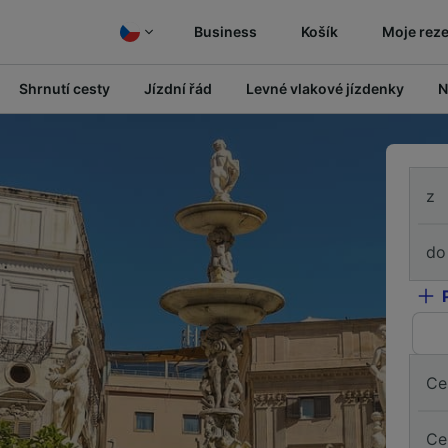
Business
Košík
Moje rez
Shrnutí cesty
Jízdní řád
Levné vlakové jízdenky
N
z
do
Ce
Ce