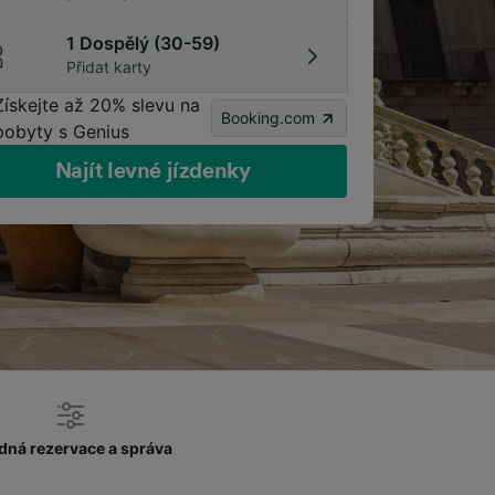
1 Dospělý (30-59)
Přidat karty
Získejte až 20% slevu na
Booking.com
pobyty s Genius
Najít levné jízdenky
dná rezervace a správa