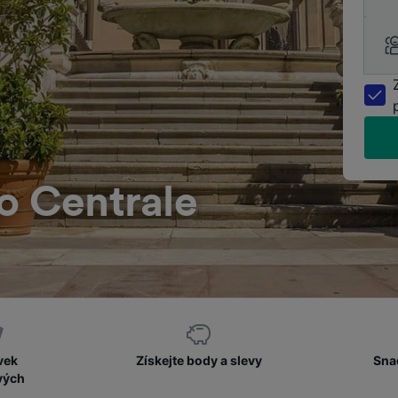
o Centrale
vek
Získejte body a slevy
Sna
vých