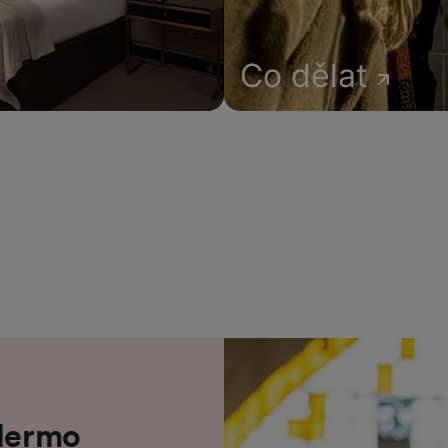
Co dělat
alermo