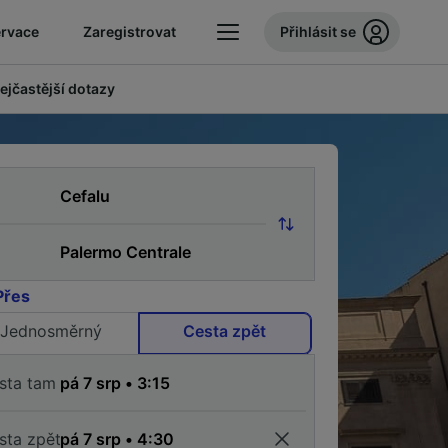
ervace
Zaregistrovat
Přihlásit se
ejčastější dotazy
Přes
Jednosměrný
Cesta zpět
sta tam
sta zpět