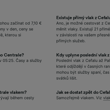
Existuje přímý vlak z Cefa
ohou začínat od 7,10 €
Ano, je možné cestovat z Ce
eny v den, ceny se
měnit vlaky. Existují 21 přím
ě, kterou si
v závislosti na vašem přesn
přímých služeb.
mo Centrale?
Kdy uplyne poslední vlak 
v 05:25. Časy a služby
Poslední vlak z Cefalu až Pa
které odjíždějí v časných ra
mohou být služby spaní, ča
svátků lišit.
trale vlakem?
Jak se dostat zpět do Cefa
rývají během cesty
Samozřejmě vlakem. Viz
vla