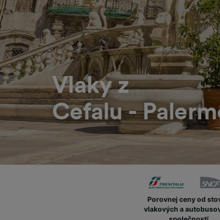
Vlaky z
Cefalu - Palerm
Porovnej ceny od sto
vlakových a autobuso
společností