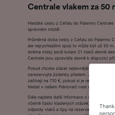
Centrale vlakem za 50
Hledáte cestu z Cefalu do Palermo Centrale
správném místě!
Průměrná doba cesty z Cefalu do Palermo Ce
ale nejrychlejšími spoji to může být už 50 
dvěma místy jezdí kolem 21 vlaků denně den
Centrale jsou zpravidla denně k dispozici př
Pokud chcete získat nejlevnější jízdné, naplá
zarezervujte jízdenky předem. Jízdenky z C
začínají na 7.10 €, pokud si je rezervujete s
hledat v našem Plánovači cest a podívejte se
Dále najdete další informace o cestě vlakem
včetně často kladených otázek, jízdních řád
Thanks
odjezdy vlaků a tipy na rezervaci levných v
person