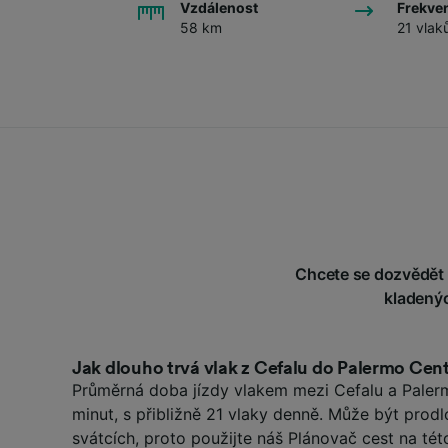
Vzdálenost
Frekve
58 km
21 vlak
Chcete se dozvědět v
kladenýc
Jak dlouho trvá vlak z Cefalu do Palermo Cent
Průměrná doba jízdy vlakem mezi Cefalu a Palerm
minut, s přibližně 21 vlaky denně. Může být prod
svátcích, proto použijte náš Plánovač cest na tét