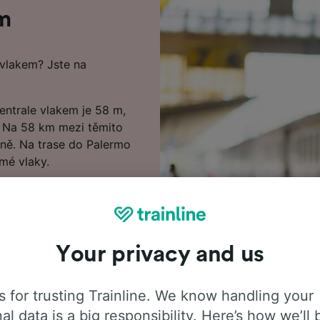
 m
 vlakem? Jste na
ntrale vlakem je 58 m,
m. Na 58 km mezi těmito
ně. Na trase do Palermo
ímé vlaky.
nujte si cestu a
efalu do Palermo Centrale
 předstihem, tak začněte
 na nejnovější ceny.
Your privacy and us
 do Palermo Centrale,
ů s prvními a posledními
 for trusting Trainline. We know handling your
lakových jízdenek. Pokud
al data is a big responsibility. Here’s how we’ll 