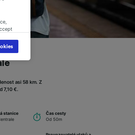
ce,
accept
object
cy page.
okies
browsing
 asked
ale
enost asi 58 km. Z
for
d 7,10 €.
alised
dience
á stanice
Čas cesty
entrale
Od 50m
Provozovatelé vlaků a