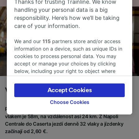
Thanks for trusting Trainline. We know
handling your personal data is a big
responsibility. Here’s how we’ll be taking
care of your information.
We and our
115
partners store and/or access
information on a device, such as unique IDs in
cookies to process personal data. You may
accept or manage your choices by clicking
below, including your right to object where
legitimate interest is used, or at any time in
the privacy policy page. These choices will be
Vlaky z Napoli Centrale do Caserta
Accept Cookies
signaled to our partners and will not affect
browsing data. Your data will not be used for
Choose Cookies
tracking purposes if you have asked us not to
Průměrná doba cestování z Napoli Centrale do Caserta
track you.
vlakem je 58m, na vzdálenost asi 24 km. Z Napoli
Centrale do Caserta jezdí denně 32 vlaky a jízdenky
We and our partners process data to provide:
začínají od 2,60 €.
Use precise geolocation data. Actively scan