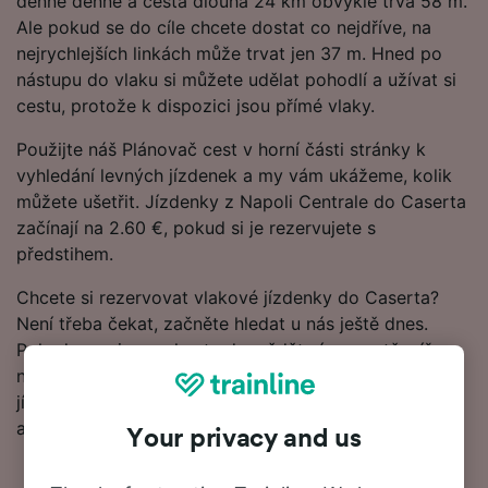
denně denně a cesta dlouhá 24 km obvykle trvá 58 m.
Ale pokud se do cíle chcete dostat co nejdříve, na
nejrychlejších linkách může trvat jen 37 m. Hned po
nástupu do vlaku si můžete udělat pohodlí a užívat si
cestu, protože k dispozici jsou přímé vlaky.
Použijte náš Plánovač cest v horní části stránky k
vyhledání levných jízdenek a my vám ukážeme, kolik
můžete ušetřit. Jízdenky z Napoli Centrale do Caserta
začínají na 2.60 €, pokud si je rezervujete s
předstihem.
Chcete si rezervovat vlakové jízdenky do Caserta?
Není třeba čekat, začněte hledat u nás ještě dnes.
Pokud se nejprve chcete dozvědět víc o cestě, níže
najdete naše jízdní řády, tipy na rezervaci levných
jízdenek a naše často kladené otázky, včetně prvních
a posledních odjezdů vlaků.
Your privacy and us