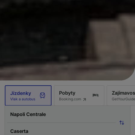
Pobyty
Zajímavos
Jízdenky
Booking.com
GetYourGuid
Vlak a autobus