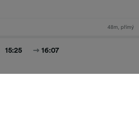
48m
,
přímý
15:25
16:07
42m
,
přímý
Hledat všechny časy a ceny pro dnešek