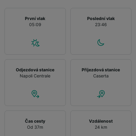
device characteristics for identification. Store
and/or access information on a device.
Personalised advertising and content,
První vlak
Poslední vlak
advertising and content measurement,
05:09
23:46
audience research and services development.
List of Partners
Odjezdová stanice
Příjezdová stanice
Napoli Centrale
Caserta
Čas cesty
Vzdálenost
Od 37m
24 km