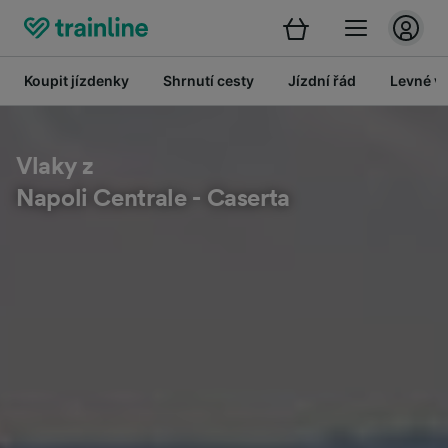
Koupit jízdenky
Shrnutí cesty
Jízdní řád
Levné vl
Vlaky z
Napoli Centrale - Caserta