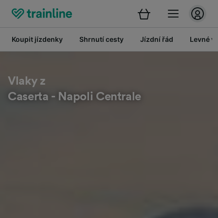
Koupit jízdenky
Shrnutí cesty
Jízdní řád
Levné vl
Vlaky z
Caserta - Napoli Centrale