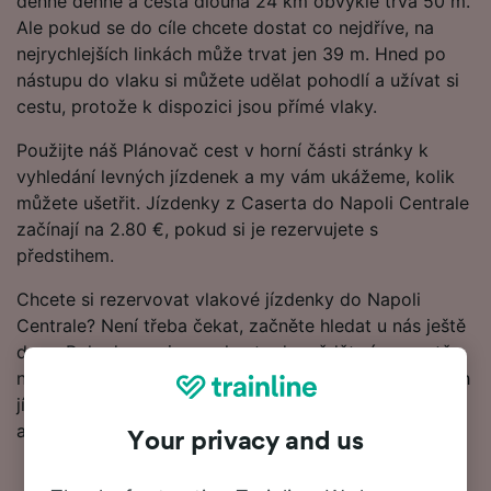
denně denně a cesta dlouhá 24 km obvykle trvá 50 m.
Ale pokud se do cíle chcete dostat co nejdříve, na
nejrychlejších linkách může trvat jen 39 m. Hned po
nástupu do vlaku si můžete udělat pohodlí a užívat si
cestu, protože k dispozici jsou přímé vlaky.
Použijte náš Plánovač cest v horní části stránky k
vyhledání levných jízdenek a my vám ukážeme, kolik
můžete ušetřit. Jízdenky z Caserta do Napoli Centrale
začínají na 2.80 €, pokud si je rezervujete s
předstihem.
Chcete si rezervovat vlakové jízdenky do Napoli
Centrale? Není třeba čekat, začněte hledat u nás ještě
dnes. Pokud se nejprve chcete dozvědět víc o cestě,
níže najdete naše jízdní řády, tipy na rezervaci levných
jízdenek a naše často kladené otázky, včetně prvních
a posledních odjezdů vlaků.
Your privacy and us