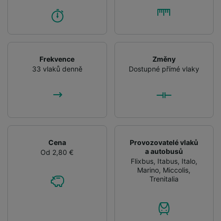
Frekvence
Změny
33 vlaků denně
Dostupné přímé vlaky
Cena
Provozovatelé vlaků
a autobusů
Od 2,80 €
Flixbus
,
Itabus
,
Italo
,
Marino
,
Miccolis
,
Trenitalia