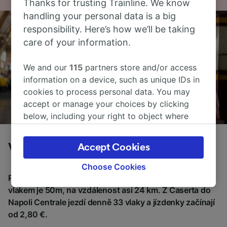
Thanks for trusting Trainline. We know
handling your personal data is a big
responsibility. Here’s how we’ll be taking
care of your information.
We and our
115
partners store and/or access
information on a device, such as unique IDs in
cookies to process personal data. You may
accept or manage your choices by clicking
below, including your right to object where
legitimate interest is used, or at any time in
the privacy policy page. These choices will be
Vlaky z Caserta do Napoli Centrale
Accept Cookies
signaled to our partners and will not affect
browsing data. Your data will not be used for
Choose Cookies
tracking purposes if you have asked us not to
Průměrná doba cestování z Caserta do Napoli Centrale
track you.
vlakem je 50m, na vzdálenost asi 24 km. Z Caserta do
Napoli Centrale jezdí denně 33 vlaky a jízdenky začínají
We and our partners process data to provide:
od 2,80 €.
Use precise geolocation data. Actively scan