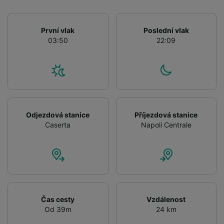
device characteristics for identification. Store
and/or access information on a device.
Personalised advertising and content,
První vlak
Poslední vlak
advertising and content measurement,
03:50
22:09
audience research and services development.
List of Partners
Odjezdová stanice
Příjezdová stanice
Caserta
Napoli Centrale
Čas cesty
Vzdálenost
Od 39m
24 km