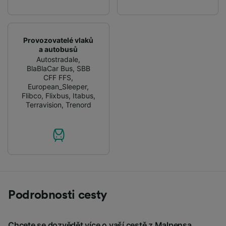
Provozovatelé vlaků
a autobusů
Autostradale
,
BlaBlaCar Bus
,
SBB
CFF FFS
,
European_Sleeper
,
Flibco
,
Flixbus
,
Itabus
,
Terravision
,
Trenord
Podrobnosti cesty
Chcete se dozvědět více o vaší cestě z Malpensa