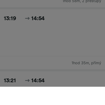
1hod 58m
,
2 přestupy
13:19
14:54
1hod 35m
,
přímý
13:21
14:54