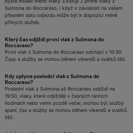
byste museli měnit vlaky. Existují 2 přímé vlaky z
Sulmona do Roccaraso, i když v závislosti na vašem
přesném datu odjezdu může být k dispozici méně
přímých služeb.
Který čas odjíždí první vlak z Sulmona do
Roccaraso?
První vlak z Sulmona do Roccaraso odchází v 10:30.
Časy a služby se mohou během víkendů a svátků lišit.
Kdy uplyne poslední vlak z Sulmona do
Roccaraso?
Poslední vlak z Sulmona až Roccaraso odjíždí na
19:50, vlaky, které odjíždějí v časných ranních
hodinách nebo velmi pozdě večer, mohou být služby
spaní, čas a služby se mohou během víkendů a svátků
lišit.