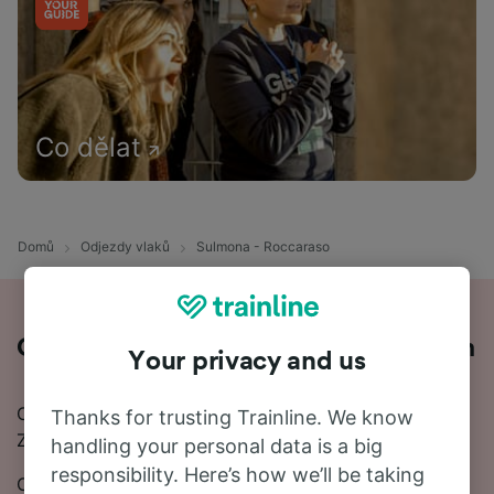
Co dělat
Domů
Odjezdy vlaků
Sulmona - Roccaraso
Cesta z Sulmona do Roccaraso vlakem
Your privacy and us
Chcete cestovat z Sulmona do Roccaraso vlakem?
Thanks for trusting Trainline. We know
Začněte svou cestu s námi.
handling your personal data is a big
responsibility. Here’s how we’ll be taking
Cesta vlakem z Sulmona do Roccaraso trvá průměrně