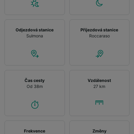
Odjezdová stanice
Příjezdová stanice
Sulmona
Roccaraso
Čas cesty
Vzdálenost
Od 38m
27 km
Frekvence
Změny