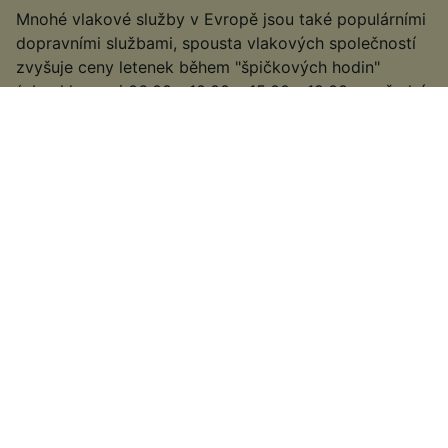
Mnohé vlakové služby v Evropě jsou také populárními
dopravními službami, spousta vlakových společností
zvyšuje ceny letenek během "špičkových hodin"
(obvykle mezi 06:00 - 10:00 a 15:00 - 19:00 ve všední
dny). Pokud můžete, zvažte cestu mimo špičku,
abyste našli vstupenky s nižšími cenami.
3
.
Vyberte pomalejší nebo spojovací vlak
Na některých rušnějších trasách můžete mít také
možnost použít pomalejší nebo spojovací vlak. Může
to trvat o něco déle, než některé vysokorychlostní
nebo přímé služby, ale pokud máte trochu více času
na rukou, můžete najít levnější jízdné a navíc budete
mít více času na výhled na krajinu!
4
.
Podívejte se na speciální nabídky
Podívejte se na, abyste zkontrolovali, kdy evropští
provozovatelé vlaků zveřejňují své speciální nabídky a
nabídky, aby zjistili, zda můžete najít levné letenky na
vaši cestu.