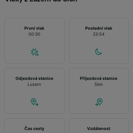
We and our partners process data to provide:
Use precise geolocation data. Actively scan
device characteristics for identification. Store
and/or access information on a device.
Personalised advertising and content,
První vlak
Poslední vlak
advertising and content measurement,
00:30
23:54
audience research and services development.
List of Partners
Odjezdová stanice
Příjezdová stanice
Luzern
Sion
Čas cesty
Vzdálenost