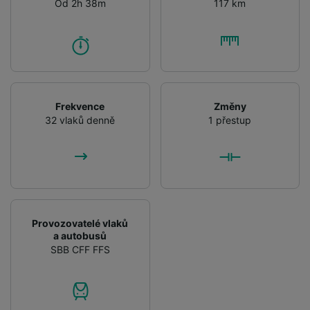
Od 2h 38m
117 km
Frekvence
Změny
32 vlaků denně
1 přestup
Provozovatelé vlaků
a autobusů
SBB CFF FFS