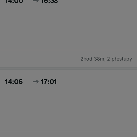
14:00
16:38
2hod 38m
,
2 přestupy
14:05
17:01