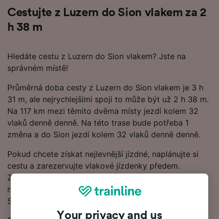
Cestujte z Luzern do Sion vlakem za 2
h 38 m
Hledáte cestu z Luzern do Sion vlakem? Jste na
správném místě!
Průměrná doba cesty z Luzern do Sion vlakem je 3 h
31 m, ale nejrychlejšími spoji to může být už 2 h 38 m.
Na 117 km mezi těmito dvěma místy jezdí kolem 32
vlaků denně denně. Na této trase bude potřeba 1
změna a do Sion jezdí kolem 32 vlaků denně denně.
Pokud chcete získat nejlevnější jízdné, naplánujte si
cestu a zarezervujte vlakové jízdenky předem.
Začněte hledat v našem Plánovači cest a podívejte se
na nejnovější ceny vlakových jízdenek z Luzern do
Sion.
Your privacy and us