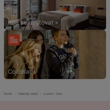
Kde se ubytovat
Co dělat
Domů
Odjezdy vlaků
Luzern - Sion