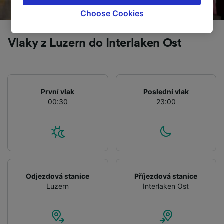
browsing data. Your data will not be used for
Choose Cookies
tracking purposes if you have asked us not to
track you.
Vlaky z Luzern do Interlaken Ost
We and our partners process data to provide:
Use precise geolocation data. Actively scan
device characteristics for identification. Store
and/or access information on a device.
První vlak
Poslední vlak
Personalised advertising and content,
00:30
23:00
advertising and content measurement,
audience research and services development.
List of Partners
Odjezdová stanice
Příjezdová stanice
Luzern
Interlaken Ost