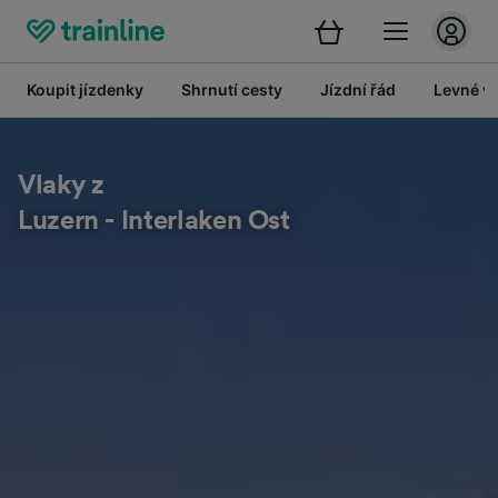
Koupit jízdenky
Shrnutí cesty
Jízdní řád
Levné vl
Vlaky z
Luzern - Interlaken Ost