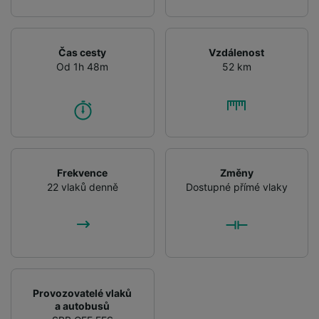
Čas cesty
Vzdálenost
Od 1h 48m
52 km
Frekvence
Změny
22 vlaků denně
Dostupné přímé vlaky
Provozovatelé vlaků
a autobusů