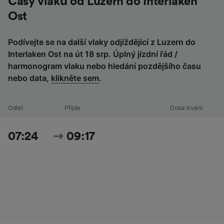
Časy vlaků od Luzern do Interlaken
Ost
Podívejte se na další vlaky odjíždějící z Luzern do
Interlaken Ost na út 18 srp. Úplný jízdní řád /
harmonogram vlaku nebo hledání pozdějšího času
nebo data,
klikněte sem
.
Odlet
Přijde
Doba trvání
07:24
09:17