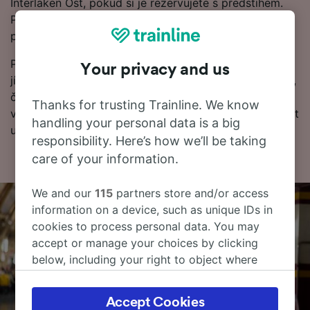
Interlaken Ost, pokud si je rezervujete s předstihem.
Použijte náš Plánovač cest v horní části stránky k
porovnání cen jízdenek a najděte to nejnižší jízdné.
Pokud chcete o cestě vědět více, podívejte se na
Your privacy and us
jízdní řády, tipy, jak rezervovat levné vlakové jízdenky,
často kladené otázky a první a poslední odjezdy
Thanks for trusting Trainline. We know
vlaků). Chcete přejít přímo k rezervaci? Začněte hledat
handling your personal data is a big
u nás ještě dnes.
responsibility. Here’s how we’ll be taking
care of your information.
We and our
115
partners store and/or access
information on a device, such as unique IDs in
cookies to process personal data. You may
accept or manage your choices by clicking
below, including your right to object where
legitimate interest is used, or at any time in
the privacy policy page. These choices will be
Accept Cookies
signaled to our partners and will not affect