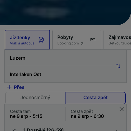
Pobyty
Zajímavos
Jízdenky
Booking.com
GetYourGuid
Vlak a autobus
Přes
Jednosměrný
Cesta zpět
Cesta tam
Cesta zpět
1 Dospělý (26-59)