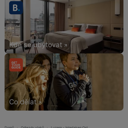
Kde se ubytovat
Co dělat
Domů
Odjezdy vlaků
Luzern - Interlaken Ost