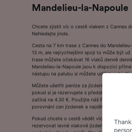
Mandelieu-la-Napoule
Chcete zjistit víc o cestě vlakem z Cannes 
Nehledejte jinde.
Cesta na 7 km trase z Cannes do Mandelieu-
13 m, ale nejrychlejšími spoji to může být už
trase můžete očekávat 16 vlaků denně denn
Mandelieu-la-Napoule jsou k dispozici přímé
nástupu na palubu si můžete udělat pohodlí a
Můžete ušetřit peníze za jízdenky z Cannes
pokud si je rezervujete s předstihem, proto
začíná na 4.30 €. Použijte náš Plánovač cest 
porovnání cen jízdenek a najděte to nejnižší 
Pokud chcete o cestě vědět více, podívejte se
Thanks
rezervovat levné vlakové jízdenky, často kla
person