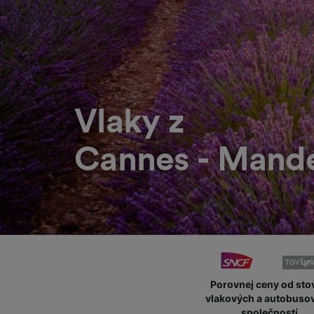
Vlaky z
Cannes - Mande
Porovnej ceny od sto
vlakových a autobuso
společností