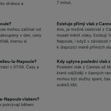
7 minut.
éto stránce a
poule?
Existuje přímý vlak z Can
oule mohou začínat od
Ano, je možné cestovat z Ca
 zakoupeny v den, ceny
museli měnit vlaky. Existují
řídě, kterou si
Napoule, i když v závislost
k dispozici méně přímých sl
delieu-la-Napoule?
Kdy uplyne poslední vlak 
hází v 07:09. Časy a
Poslední vlak z Cannes až Ma
které odjíždějí v časných ra
mohou být služby spaní, ča
svátků lišit.
-la-Napoule vlakem?
e pokrývají během