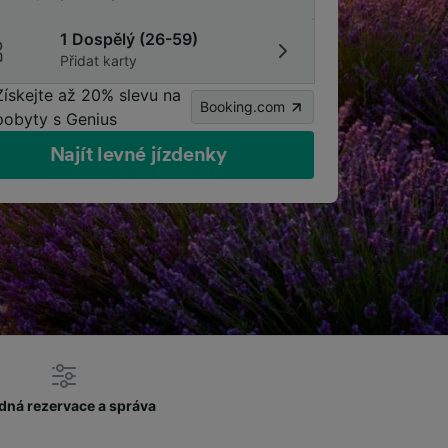
1 Dospělý (26-59)
Přidat karty
Získejte až 20% slevu na
Booking.com
pobyty s Genius
Najít levné jízdenky
dná rezervace a správa