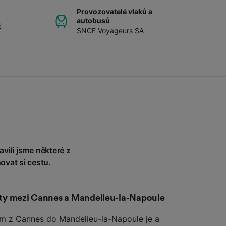
Provozovatelé vlaků a
autobusů
€
SNCF Voyageurs SA
vili jsme některé z
ovat si cestu.
esty mezi Cannes a Mandelieu-la-Napoule
kem z Cannes do Mandelieu-la-Napoule je a