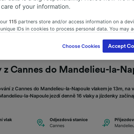
 k rezervaci? Začněte
 care of your information.
 our
115
partners store and/or access information on a devi
 unique IDs in cookies to process personal data. You may 
ge your choices by clicking below, including your right to 
gitimate interest is used, or at any time in the privacy poli
Choose Cookies
Accept Co
oices will be signaled to our partners and will not affect 
our data will not be used for tracking purposes if you have
o track you.
y z Cannes do Mandelieu-la-Na
our partners process data to provide:
ise geolocation data. Actively scan device characteristics 
vání z Cannes do Mandelieu-la-Napoule vlakem je 13m, na vz
cation. Store and/or access information on a device. Person
sing and content, advertising and content measurement, au
andelieu-la-Napoule jezdí denně 16 vlaky a jízdenky začínaj
h and services development.
Partners
í vlak
Odjezdová stanice
Příjezdov
Cannes
Mandelie