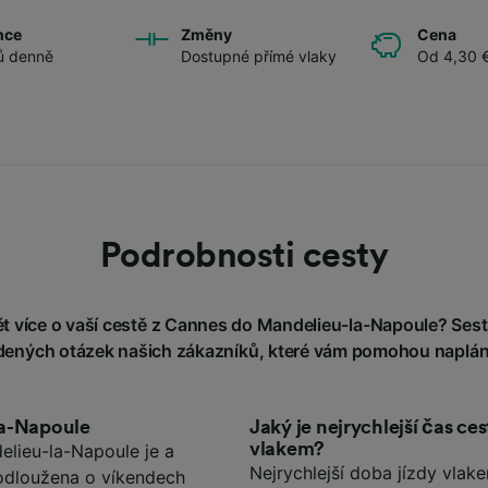
nce
Změny
Cena
ů denně
Dostupné přímé vlaky
Od 4,30 
Podrobnosti cesty
 více o vaší cestě z Cannes do Mandelieu-la-Napoule? Sesta
adených otázek našich zákazníků, které vám pomohou naplán
la-Napoule
Jaký je nejrychlejší čas c
vlakem?
lieu-la-Napoule je a
Nejrychlejší doba jízdy vla
rodloužena o víkendech