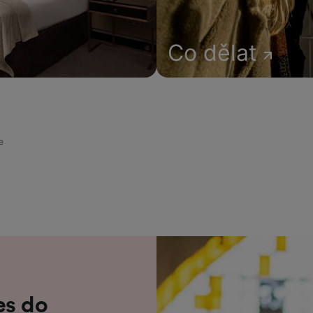
Co dělat
e
es do