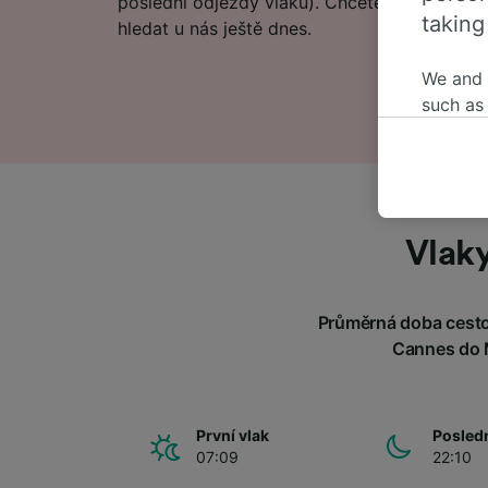
poslední odjezdy vlaků). Chcete přejít přímo
taking
hledat u nás ještě dnes.
We and
such as
or mana
where le
These ch
data. Y
us not t
Vlak
We and 
Use prec
Průměrná doba cesto
identifi
adverti
Cannes do M
researc
List of 
První vlak
Posledn
07:09
22:10