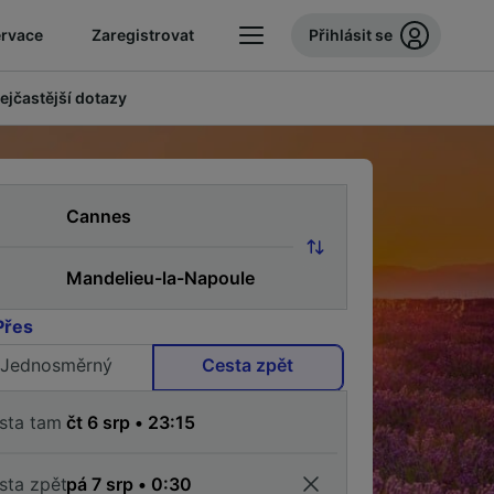
ervace
Zaregistrovat
Přihlásit se
ejčastější dotazy
Přes
Jednosměrný
Cesta zpět
sta tam
sta zpět