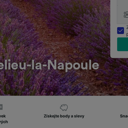
lieu-la-Napoule
vek
Získejte body a slevy
Sna
vých