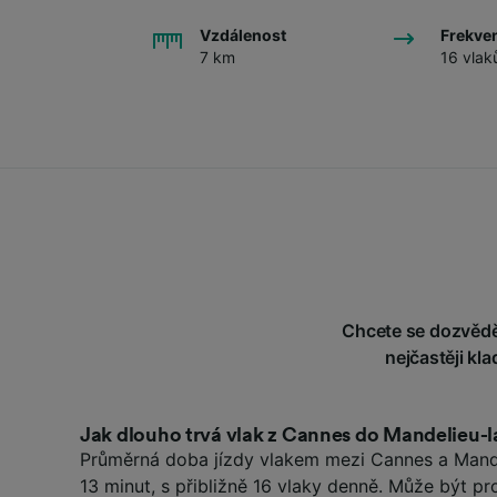
Vzdálenost
Frekve
7 km
16 vlak
Chcete se dozvědět
nejčastěji kl
Jak dlouho trvá vlak z Cannes do Mandelieu-
Průměrná doba jízdy vlakem mezi Cannes a Mande
13 minut, s přibližně 16 vlaky denně. Může být p