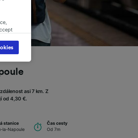
ce,
accept
object
cy page.
okies
browsing
 asked
poule
for
dálenost asi 7 km. Z
alised
dience
í od 4,30 €.
á stanice
Čas cesty
u-la-Napoule
Od 7m