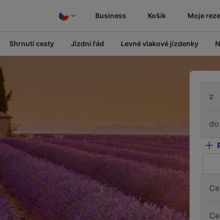
Business
Košík
Moje rez
Shrnutí cesty
Jízdní řád
Levné vlakové jízdenky
N
z
do
Ce
Ce