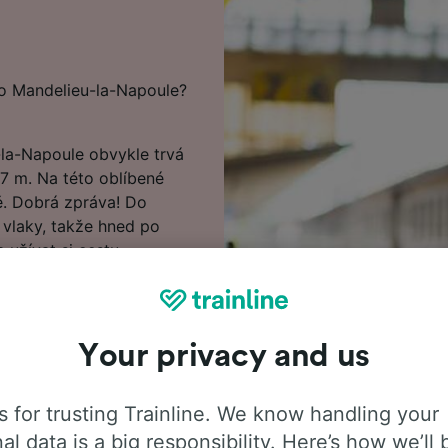
do Mandelieu-la-Napoule?
la-Napoule obvykle trvá
 7 m. Na této oblíbené
ě. Dobrá zpráva! Do
 vlaky, takže hned po
 užívat si cestu.
 do Mandelieu-la-Napoule,
že cena jízdenek obvykle
v horní části stránky k
Your privacy and us
jízdné.
 na jízdní řády, tipy, jak
 for trusting Trainline. We know handling your
dené otázky a první a
al data is a big responsibility. Here’s how we’ll 