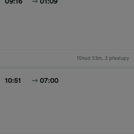
09:16
01:09
15hod 53m
,
3 přestupy
10:51
07:00