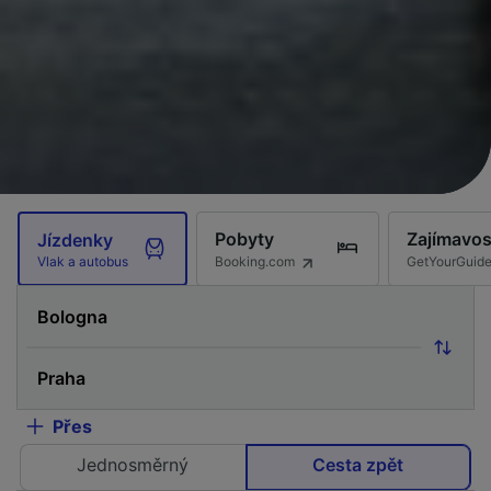
Pobyty
Zajímavos
Jízdenky
Booking.com
GetYourGuid
Vlak a autobus
Přes
Jednosměrný
Cesta zpět