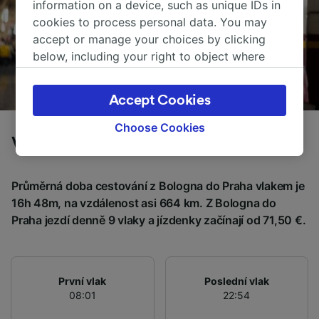
information on a device, such as unique IDs in
cookies to process personal data. You may
accept or manage your choices by clicking
below, including your right to object where
legitimate interest is used, or at any time in
the privacy policy page. These choices will be
Accept Cookies
signaled to our partners and will not affect
browsing data. Your data will not be used for
Choose Cookies
tracking purposes if you have asked us not to
Vlaky z Bologna do Praha
track you.
Průměrná doba cestování z Bologna do Praha vlakem je
We and our partners process data to provide:
16h 48m, na vzdálenost asi 664 km. Z Bologna do
Use precise geolocation data. Actively scan
device characteristics for identification. Store
Praha jezdí denně 9 vlaky a jízdenky začínají od 71,50 €.
and/or access information on a device.
Personalised advertising and content,
advertising and content measurement,
audience research and services development.
První vlak
Poslední vlak
08:01
22:54
List of Partners