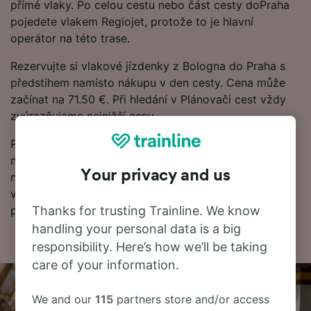
přímé vlaky. Po celou cestu nebo část cesty doPraha
pojedete vlakem Regiojet, protože to je hlavní
operátor na této trase.
Rezervujte si vlakové jízdenky z Bologna do Praha s
předstihem namísto nákupu v den cesty. Cena může
začínat na 71.50 €. Při hledání v Plánovači cest vždy
zvýrazňujeme nejnižší ceny.
Pokud jste připraveni k rezervaci, začněte hledat
nejlevnější vlakové jízdenky u nás ještě dnes. Dále
Your privacy and us
najdete další informace o cestě vlakem do Praha
včetně našeho jízdního řádu, kde uvidíte první a
poslední odjezdy vlaků.
Thanks for trusting Trainline. We know
handling your personal data is a big
responsibility. Here’s how we’ll be taking
care of your information.
We and our
115
partners store and/or access