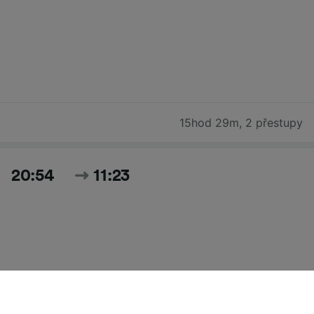
15hod 29m
,
2 přestupy
20:54
11:23
14hod 29m
,
1 přestup