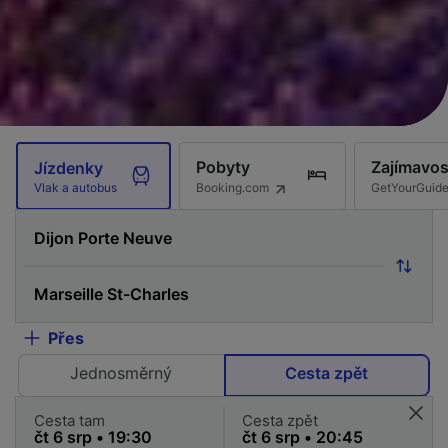
Pobyty
Zajímavos
Jízdenky
Booking.com
GetYourGuid
Vlak a autobus
Přes
Jednosměrný
Cesta zpět
Cesta tam
Cesta zpět