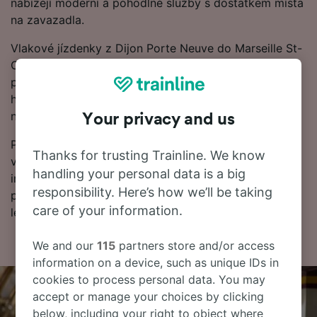
nabízejí moderní a pohodlné služby s dostatkem místa
na zavazadla.
Vlakové jízdenky z Dijon Porte Neuve do Marseille St-
Charles jsou obvykle levnější, když si je rezervujete s
předstihem, než při nákupu v den cesty. Začněte
hledat v našem Plánovači cest a podívejte se na
nejnovější ceny.
Your privacy and us
Připraveni na rezervaci? Začněte hledat nejlevnější
Thanks for trusting Trainline. We know
vlakové jízdenky u nás ještě dnes. Dále najdete další
handling your personal data is a big
informace včetně našeho jízdního řádu, kde uvidíte
responsibility. Here’s how we’ll be taking
první a poslední odjezdy vlaků a také tipy, jak najít
care of your information.
levné vlakové jízdenky.
We and our
115
partners store and/or access
information on a device, such as unique IDs in
cookies to process personal data. You may
accept or manage your choices by clicking
below, including your right to object where