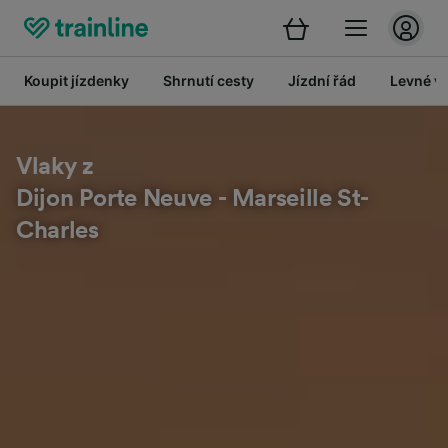
Koupit jízdenky
Shrnutí cesty
Jízdní řád
Levné vl
Vlaky z
Dijon Porte Neuve - Marseille St-
Charles