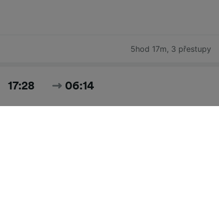
5hod 17m
,
3 přestupy
17:28
06:14
12hod 46m
,
2 přestupy
Hledat všechny časy a ceny pro dnešek