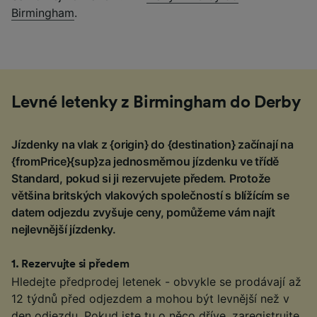
Birmingham
.
Levné letenky z Birmingham do Derby
Jízdenky na vlak z {origin} do {destination} začínají na
{fromPrice}{sup}za jednosměrnou jízdenku ve třídě
Standard, pokud si ji rezervujete předem. Protože
většina britských vlakových společností s blížícím se
datem odjezdu zvyšuje ceny, pomůžeme vám najít
nejlevnější jízdenky.
1
.
Rezervujte si předem
Hledejte předprodej letenek - obvykle se prodávají až
12 týdnů před odjezdem a mohou být levnější než v
den odjezdu. Pokud jste tu o něco dříve, zaregistrujte