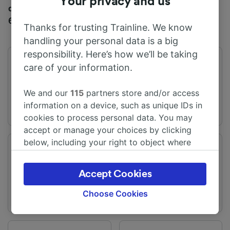
Your privacy and us
do Derby jezdí denně 71 vlaky a jízdenky začínají od
6,62 €.
Thanks for trusting Trainline. We know
handling your personal data is a big
responsibility. Here’s how we’ll be taking
První vlak
Poslední vlak
care of your information.
04:37
23:09
We and our
115
partners store and/or access
information on a device, such as unique IDs in
cookies to process personal data. You may
accept or manage your choices by clicking
below, including your right to object where
Odjezdová stanice
Příjezdová stanice
legitimate interest is used, or at any time in
Birmingham
Derby
the privacy policy page. These choices will be
Accept Cookies
signaled to our partners and will not affect
browsing data. Your data will not be used for
Choose Cookies
tracking purposes if you have asked us not to
track you.