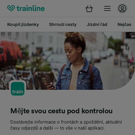
Koupit jízdenky
Shrnutí cesty
Jízdní řád
Nejčastě
Mějte svou cestu pod kontrolou
Dostávejte informace o frontách a zpoždění, aktuální
časy odjezdů a další — to vše v naší aplikaci.