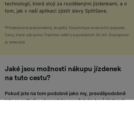
technologii, která stojí za rozdělenými jízdenkami, a o
tom, jak v naší aplikaci zjistit slevy SplitSave.
§
Předplacená jednosměrná, dospělý. Nezahrnuje rezervační poplatek.
Ceny, které zákazníci Trainline viděli za posledních 30 dní. Dostupnost
je omezená.
Jaké jsou možnosti nákupu jízdenek
na tuto cestu?
Pokud jste na tom podobně jako my, pravděpodobně
jste se setkali s obrovským množstvím typů jízdenek,
které jsou ve Velké Británii k dispozici, a říkali jste si:
"Proč je jich tolik?!" Abychom vám pomohli, připravili
jsme pro vás praktického průvodce hlavními typy
jízdenek ve Velké Británii.