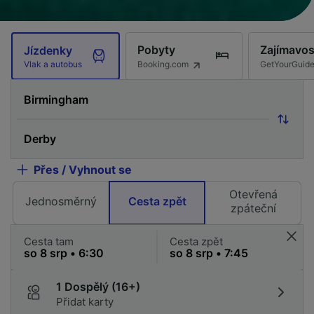
Pobyty
Zajímavos
Jízdenky
Booking.com
GetYourGuid
Vlak a autobus
Přes / Vyhnout se
Otevřená
Jednosměrný
Cesta zpět
zpáteční
Cesta tam
Cesta zpět
1 Dospělý (16+)
Přidat karty