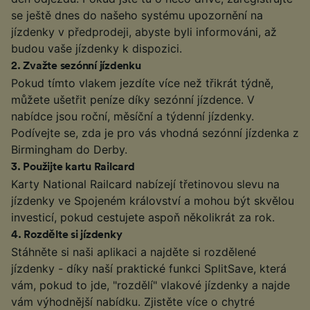
se ještě dnes do našeho systému upozornění na
jízdenky v předprodeji, abyste byli informováni, až
budou vaše jízdenky k dispozici.
2
.
Zvažte sezónní jízdenku
Pokud tímto vlakem jezdíte více než třikrát týdně,
můžete ušetřit peníze díky sezónní jízdence. V
nabídce jsou roční, měsíční a týdenní jízdenky.
Podívejte se, zda je pro vás vhodná sezónní jízdenka z
Birmingham do Derby.
3
.
Použijte kartu Railcard
Karty National Railcard nabízejí třetinovou slevu na
jízdenky ve Spojeném království a mohou být skvělou
investicí, pokud cestujete aspoň několikrát za rok.
4
.
Rozdělte si jízdenky
Stáhněte si naši aplikaci a najděte si rozdělené
jízdenky - díky naší praktické funkci SplitSave, která
vám, pokud to jde, "rozdělí" vlakové jízdenky a najde
vám výhodnější nabídku. Zjistěte více o chytré