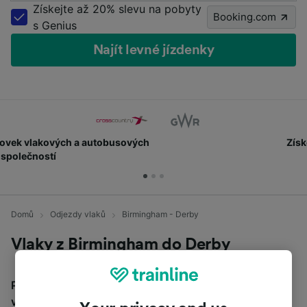
Získejte až 20% slevu na pobyty
Booking.com
s Genius
Najít levné jízdenky
Získejte body a slevy
Domů
Odjezdy vlaků
Birmingham - Derby
Vlaky z Birmingham do Derby
Průměrná doba cestování z Birmingham do Derby
vlakem je 52m, na vzdálenost asi 56 km. Z Birmingham