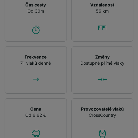
We and our partners process data to provide:
Čas cesty
Vzdálenost
Use precise geolocation data. Actively scan
Od 30m
56 km
device characteristics for identification. Store
and/or access information on a device.
Personalised advertising and content,
advertising and content measurement,
audience research and services development.
List of Partners
Frekvence
Změny
71 vlaků denně
Dostupné přímé vlaky
Cena
Provozovatelé vlaků
Od 6,62 €
CrossCountry