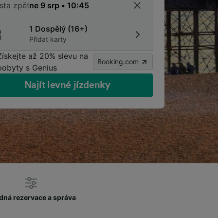
sta zpět
1 Dospělý (16+)
Přidat karty
Získejte až 20% slevu na
Booking.com
pobyty s Genius
Najít levné jízdenky
dná rezervace a správa