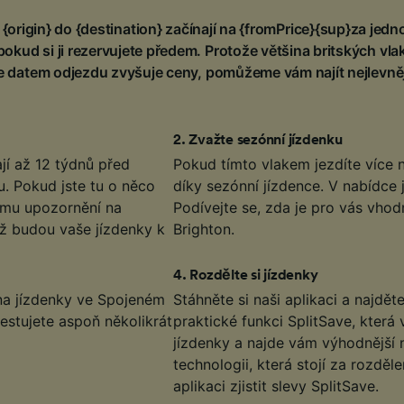
 {origin} do {destination} začínají na {fromPrice}{sup}za je
 pokud si ji rezervujete předem. Protože většina britských vl
se datem odjezdu zvyšuje ceny, pomůžeme vám najít nejlevněj
2
.
Zvažte sezónní jízdenku
jí až 12 týdnů před
Pokud tímto vlakem jezdíte více n
. Pokud jste tu o něco
díky sezónní jízdence. V nabídce j
tému upozornění na
Podívejte se, zda je pro vás vho
až budou vaše jízdenky k
Brighton.
4
.
Rozdělte si jízdenky
 na jízdenky ve Spojeném
Stáhněte si naši aplikaci a najdět
estujete aspoň několikrát
praktické funkci SplitSave, která 
jízdenky a najde vám výhodnější n
technologii, která stojí za rozděl
aplikaci zjistit slevy SplitSave.