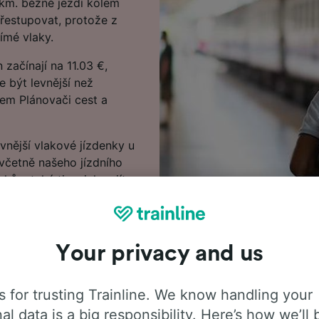
 km. běžně jezdí kolem
řestupovat, protože z
ímé vlaky.
začínají na 11.03 €,
e být levnější než
šem Plánovači cest a
evnější vlakové jízdenky u
 včetně našeho jízdního
ků a také tipy, jak najít
Your privacy and us
 for trusting Trainline. We know handling your
al data is a big responsibility. Here’s how we’ll 