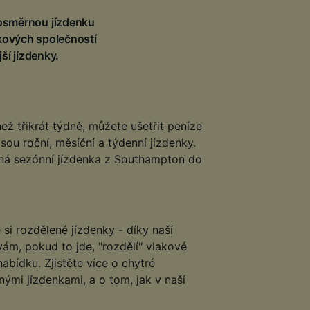
dnosměrnou jízdenku
akových společností
ší jízdenky.
ež třikrát týdně, můžete ušetřit peníze
sou roční, měsíční a týdenní jízdenky.
dná sezónní jízdenka z Southampton do
e si rozdělené jízdenky - díky naší
vám, pokud to jde, "rozdělí" vlakové
abídku. Zjistěte více o chytré
enými jízdenkami, a o tom, jak v naší