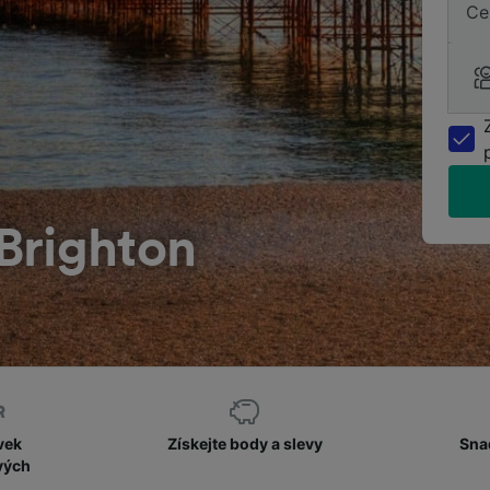
Ce
Brighton
vek
Získejte body a slevy
Sna
vých