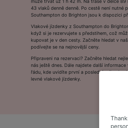
může trvat už 1 h 42 m. Na trase v délce 89
43 vlaků denně denně. Po cestě není nutné p
Southampton do Brighton jsou k dispozici př
Vlakové jízdenky z Southampton do Brighton 
když si je rezervujete s předstihem, což můž
kupovat je v den cesty. Začněte hledat v na
podívejte se na nejnovější ceny.
Připraveni na rezervaci? Začněte hledat nejl
nás ještě dnes. Dále najdete další informace
řádu, kde uvidíte první a poslední odjezdy vla
levné vlakové jízdenky.
Thanks
person