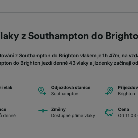
laky z Southampton do Bright
ování z Southampton do Brighton vlakem je 1h 47m, na vzdá
ton do Brighton jezdí denně 43 vlaky a jízdenky začínají od
í vlak
Odjezdová stanice
Příjezdov
Southampton
Brighton
nce
Změny
Cena
ů denně
Dostupné přímé vlaky
Od 11,03 