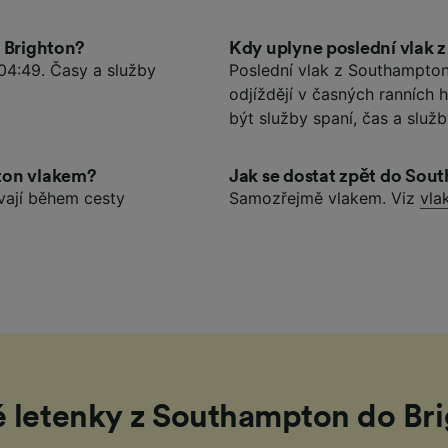
o Brighton?
Kdy uplyne poslední vlak 
04:49. Časy a služby
Poslední vlak z Southampton 
odjíždějí v časných ranních
být služby spaní, čas a služ
hton vlakem?
Jak se dostat zpět do So
vají během cesty
Samozřejmě vlakem. Viz
vla
 letenky z Southampton do Br