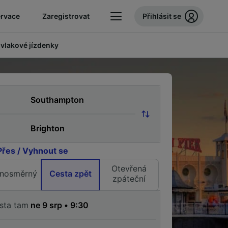
ervace
Zaregistrovat
Přihlásit se
 vlakové jízdenky
Přes / Vyhnout se
Otevřená
nosměrný
Cesta zpět
zpáteční
sta tam