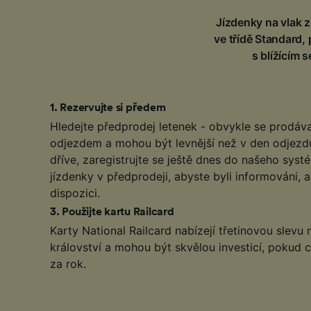
Jízdenky na vlak z
ve třídě Standard,
s blížícím 
1
.
Rezervujte si předem
Hledejte předprodej letenek - obvykle se prodáva
odjezdem a mohou být levnější než v den odjezdu
dříve, zaregistrujte se ještě dnes do našeho sys
jízdenky v předprodeji, abyste byli informováni, 
dispozici.
3
.
Použijte kartu Railcard
Karty National Railcard nabízejí třetinovou slevu
království a mohou být skvělou investicí, pokud c
za rok.