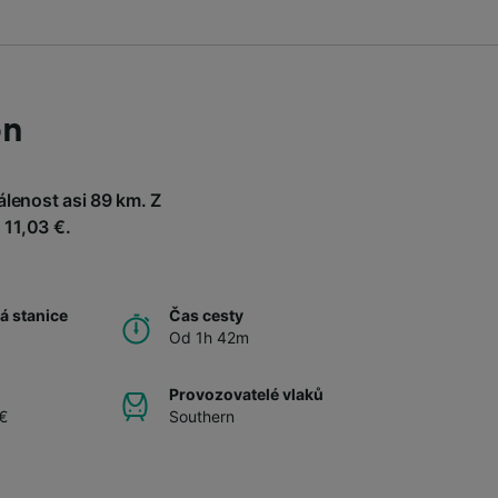
on
lenost asi 89 km. Z
 11,03 €.
á stanice
Čas cesty
Od 1h 42m
Provozovatelé vlaků
€
Southern