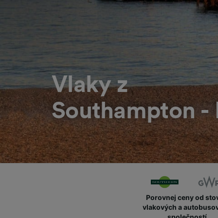
Vlaky z
Southampton - 
Porovnej ceny od sto
vlakových a autobuso
společností