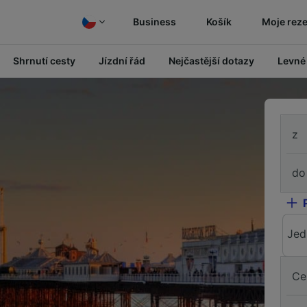
Business
Košík
Moje rez
Shrnutí cesty
Jízdní řád
Nejčastější dotazy
Levné
z
do
Jed
Ce