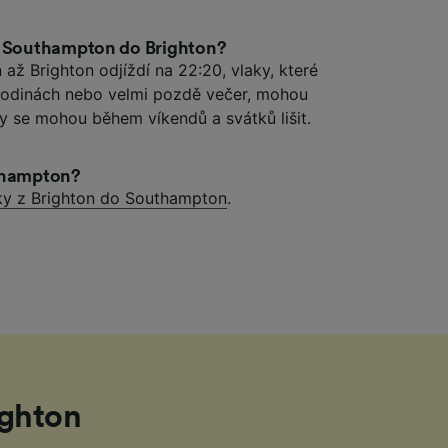
z Southampton do Brighton?
až Brighton odjíždí na 22:20, vlaky, které
 hodinách nebo velmi pozdě večer, mohou
by se mohou během víkendů a svátků lišit.
uthampton?
ky z Brighton do Southampton
.
ighton