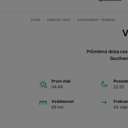
Domů
Odjezdy vlaků
Southampton - Brighton
V
Průměrná doba cest
Southamp
První vlak
Posledn
04:49
22:20
Vzdálenost
Frekve
89 km
43 vlak