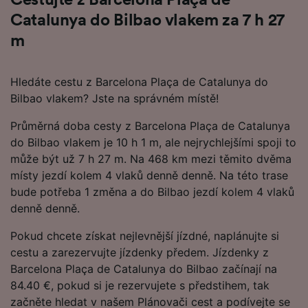
Cestujte z Barcelona Plaça de
Catalunya do Bilbao vlakem za 7 h 27
m
Hledáte cestu z Barcelona Plaça de Catalunya do
Bilbao vlakem? Jste na správném místě!
Průměrná doba cesty z Barcelona Plaça de Catalunya
do Bilbao vlakem je 10 h 1 m, ale nejrychlejšími spoji to
může být už 7 h 27 m. Na 468 km mezi těmito dvěma
místy jezdí kolem 4 vlaků denně denně. Na této trase
bude potřeba 1 změna a do Bilbao jezdí kolem 4 vlaků
denně denně.
Pokud chcete získat nejlevnější jízdné, naplánujte si
cestu a zarezervujte jízdenky předem. Jízdenky z
Barcelona Plaça de Catalunya do Bilbao začínají na
84.40 €, pokud si je rezervujete s předstihem, tak
začněte hledat v našem Plánovači cest a podívejte se