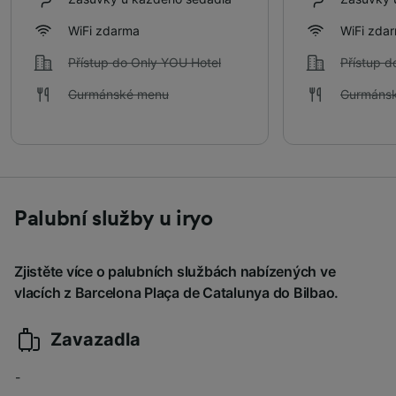
WiFi zdarma
WiFi zda
Přístup do Only YOU Hotel
Přístup d
Gurmánské menu
Gurmáns
Palubní služby u iryo
Zjistěte více o palubních službách nabízených ve
vlacích z Barcelona Plaça de Catalunya do Bilbao.
Zavazadla
-