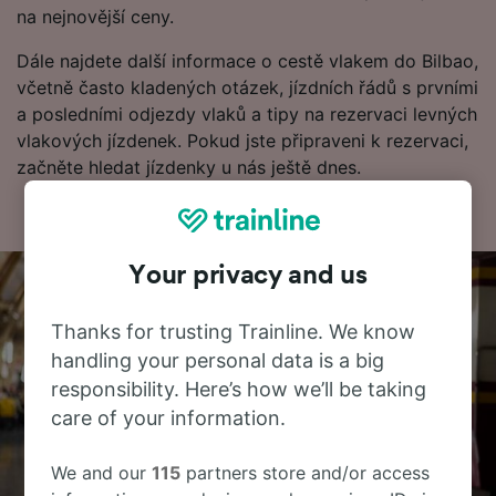
na nejnovější ceny.
Dále najdete další informace o cestě vlakem do Bilbao,
včetně často kladených otázek, jízdních řádů s prvními
a posledními odjezdy vlaků a tipy na rezervaci levných
vlakových jízdenek. Pokud jste připraveni k rezervaci,
začněte hledat jízdenky u nás ještě dnes.
Your privacy and us
Thanks for trusting Trainline. We know
handling your personal data is a big
responsibility. Here’s how we’ll be taking
care of your information.
We and our
115
partners store and/or access