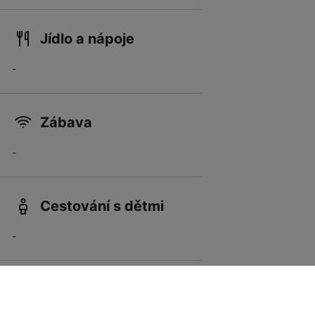
Jídlo a nápoje
-
Zábava
-
Cestování s dětmi
-
Jízdní kola