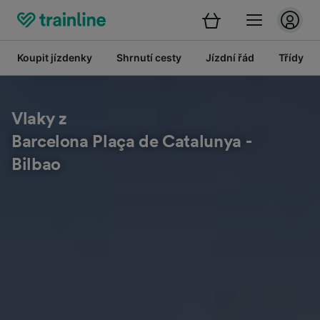
Koupit jízdenky
Shrnutí cesty
Jízdní řád
Třídy
Vlaky z
Barcelona Plaça de Catalunya -
Bilbao