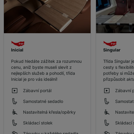
Inicial
Singular
Pokud hledáte zážitek za rozumnou
Třída Singular j
cenu, aniž byste museli slevit z
cesty s flexibil
nejlepších služeb a pohodlí, třída
potřeby si může
Inicial je pro vás ideální!
přizpůsobit ak
Zábavní portál
Zábavní p
Samostatné sedadlo
Samostat
Nastavitelná křesla/​opěrky
Nastavite
Skládací stolek
Skládací 
Zásuvky u každého sedadla
Zásuvky 