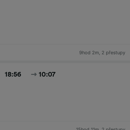
9hod 2m
,
2 přestupy
18:56
10:07
15hod 11m
,
2 přestupy