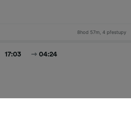
8hod 57m
,
4 přestupy
17:03
04:24
11hod 21m
,
3 přestupy
Hledat všechny časy a ceny pro dnešek