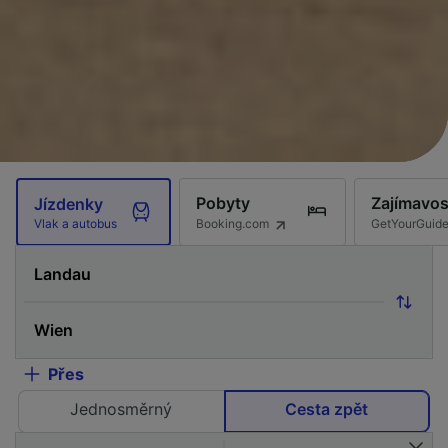
Pobyty
Zajímavos
Jízdenky
Booking.com
GetYourGuid
Vlak a autobus
Přes
Jednosměrný
Cesta zpět