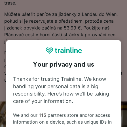
trase.
Můžete ušetřit peníze za jízdenky z Landau do Wien,
pokud si je rezervujete s předstihem, protože cena
jízdenek obvykle začíná na 53.99 €. Použijte náš
Plánovač cest v horní části stránky k porovnání cen
jízdenek a najděte to nejnižší jízdné.
Pokud chcete o cestě vědět více, podívejte se na
jízdní řády, tipy, jak rezervovat levné vlakové jízdenky,
Your privacy and us
často kladené otázky a první a poslední odjezdy
vlaků). Chcete přejít přímo k rezervaci? Začněte hledat
Thanks for trusting Trainline. We know
u nás ještě dnes.
handling your personal data is a big
responsibility. Here’s how we’ll be taking
care of your information.
We and our
115
partners store and/or access
information on a device, such as unique IDs in