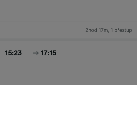
2hod 17m
,
1 přestup
15:23
17:15
1hod 52m
,
1 přestup
Hledat všechny časy a ceny pro dnešek