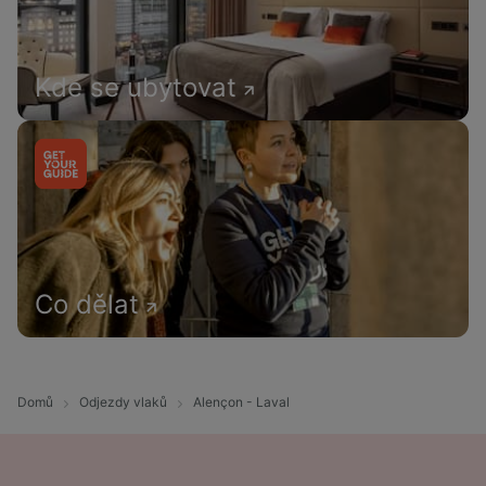
Kde se ubytovat
Co dělat
Domů
Odjezdy vlaků
Alençon - Laval