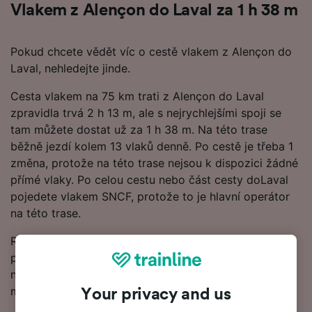
Vlakem z Alençon do Laval za 1 h 38 m
Pokud chcete vědět víc o cestě vlakem z Alençon do
Laval, nehledejte jinde.
Cesta vlakem na 75 km trati z Alençon do Laval
zpravidla trvá 2 h 13 m, ale s nejrychlejšími spoji se
tam můžete dostat už za 1 h 38 m. Na této trase
běžně jezdí kolem 13 vlaků denně. Po cestě je třeba 1
změna, protože na této trase nejsou k dispozici žádné
přímé vlaky. Po celou cestu nebo část cesty doLaval
pojedete vlakem SNCF, protože to je hlavní operátor
na této trase.
Rezervujte si vlakové jízdenky z Alençon do Laval s
předstihem namísto nákupu v den cesty a získáte
nejlevnější jízdné. Ceny jízdenek z Alençon do Laval
můžete zkontrolovat v našem Plánovači cest.
Your privacy and us