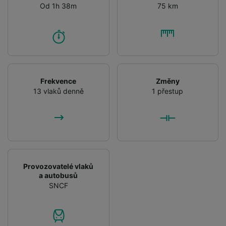
Od 1h 38m
75 km
Frekvence
Změny
13 vlaků denně
1 přestup
Provozovatelé vlaků
a autobusů
SNCF