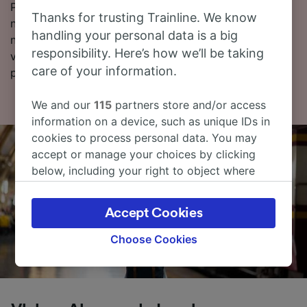
Pokud jste připraveni k rezervaci, začněte hledat
Thanks for trusting Trainline. We know
nejlevnější vlakové jízdenky u nás ještě dnes. Dále
handling your personal data is a big
najdete další informace o cestě vlakem do Laval
responsibility. Here’s how we’ll be taking
včetně našeho jízdního řádu, kde uvidíte první a
care of your information.
poslední odjezdy vlaků.
We and our
115
partners store and/or access
information on a device, such as unique IDs in
cookies to process personal data. You may
accept or manage your choices by clicking
below, including your right to object where
legitimate interest is used, or at any time in
the privacy policy page. These choices will be
Accept Cookies
signaled to our partners and will not affect
browsing data. Your data will not be used for
Choose Cookies
tracking purposes if you have asked us not to
track you.
We and our partners process data to provide: