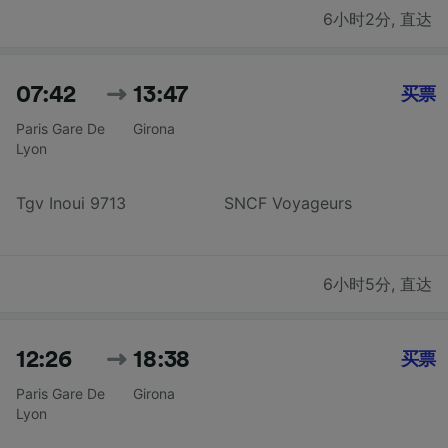
6小时2分
,
直达
07:42
13:47
买票
Paris Gare De
Girona
Lyon
Tgv Inoui 9713
SNCF Voyageurs
6小时5分
,
直达
12:26
18:38
买票
Paris Gare De
Girona
Lyon