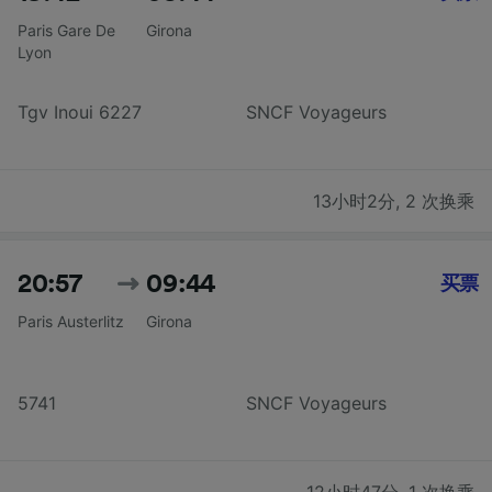
Paris Gare De
Girona
Lyon
Tgv Inoui 6227
SNCF Voyageurs
13小时2分
,
2 次换乘
20:57
09:44
买票
Paris Austerlitz
Girona
5741
SNCF Voyageurs
12小时47分
,
1 次换乘