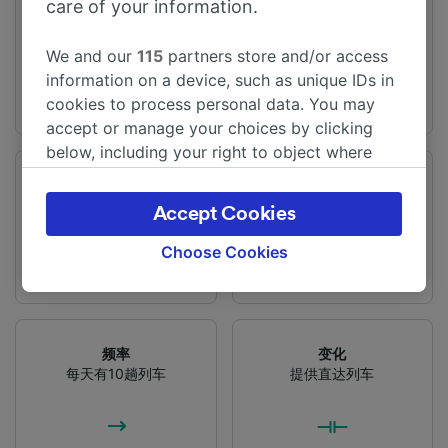
care of your information.
出发站
到达站
巴黎
Girona
We and our
115
partners store and/or access
information on a device, such as unique IDs in
cookies to process personal data. You may
accept or manage your choices by clicking
below, including your right to object where
legitimate interest is used, or at any time in
旅程时间
距离
the privacy policy page. These choices will be
从6h2m
765 km
Accept Cookies
signaled to our partners and will not affect
browsing data. Your data will not be used for
Choose Cookies
tracking purposes if you have asked us not to
track you.
We and our partners process data to provide:
频率
变化
Use precise geolocation data. Actively scan
每天有10趟列车
提供直达列车
device characteristics for identification. Store
and/or access information on a device.
Personalised advertising and content,
advertising and content measurement,