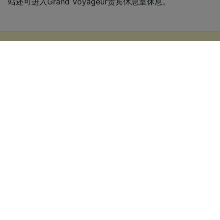
站还可进入Grand Voyageur贵宾休息室休息。
从巴黎到 Girona 的廉价车票
若提前预订，从巴黎到Girona单程标准座车票仅€25
起。出发当日购票的票价通常会更高，且总花费会因您
所选择的出发时间、旅程路线和座位等级而变化。
1
.
提前预订
欧洲的大部分铁路公司都会提前三至六个月预售火车票，越
早预订，票价往往越便宜。如果确定了出行日期，您可能找
到从巴黎到Girona的廉价火车票。
2
.
灵活选择出行时间
由于欧洲的大多数火车服务同时也是人们经常选择的通勤方
式，所以许多铁路公司会提高“高峰时段”（通常为工作日的
06:00 – 10:00以及15:00 – 19:00）的火车票价。如果可