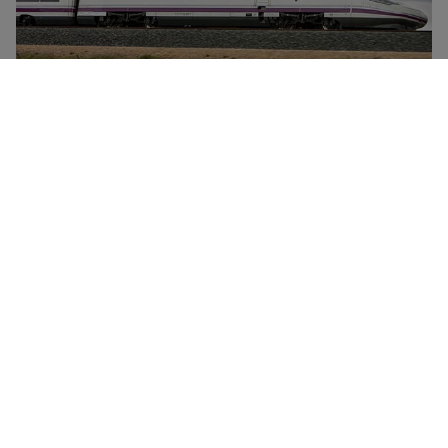
Renfe是西班牙的国家铁路公司。该铁路公司在欧洲拥有最
广泛的高速列车网络，连接着众多的大城市，列车包括
AVE、AV-City、Avant、Alvia、Euromed以及Renfe-
SNCF等等。长途路线有Altaria和Talgo列车，提供支线服
务的有Media Distancia、Regional和Express Regional列
车。Renfe还提供到达法国和葡萄牙的国际路线，此外，其
Trenhotel列车还提供跨境夜间列车服务。Renfe提供四种
坐席等级——Turista、Turista Plus、Preferente以及Club
坐席，并提供各种折扣卡和会员优惠。