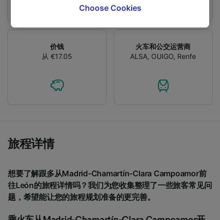
browsing data. Your data will not be used for
Choose Cookies
tracking purposes if you have asked us not to
track you.
价钱
火车和公交运营商
We and our partners process data to provide:
从 €17.05
ALSA
,
OUIGO
,
Renfe
Use precise geolocation data. Actively scan
device characteristics for identification. Store
and/or access information on a device.
Personalised advertising and content,
advertising and content measurement,
audience research and services development.
List of Partners
旅程详情
想要了解跟多从Madrid-Chamartín-Clara Campoamor前
往León的旅程详情吗？我们为您收集整理了一些旅客常见问
题，希望能让您的旅程规划准备的更完善。
乘火车从Madrid-Chamartín-Clara Campoamor开