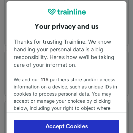
出发站
到达站
Madrid-Chamartín-
León
Clara Campoamor
Your privacy and us
Thanks for trusting Trainline. We know
handling your personal data is a big
responsibility. Here’s how we’ll be taking
旅程时间
距离
care of your information.
从2h0m
284 km
We and our
115
partners store and/or access
information on a device, such as unique IDs in
cookies to process personal data. You may
accept or manage your choices by clicking
below, including your right to object where
频率
变化
legitimate interest is used, or at any time in
每天有14趟列车
提供直达列车
the privacy policy page. These choices will be
Accept Cookies
signaled to our partners and will not affect