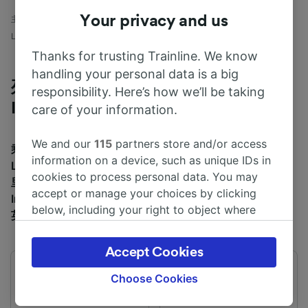
Your privacy and us
主页
列车时刻表
从London St Pancras International到Paris St-
Lazare
Thanks for trusting Trainline. We know
handling your personal data is a big
列车旅程 London St Pancras
responsibility. Here’s how we’ll be taking
International 到 Paris St-Lazare
care of your information.
We and our
115
partners store and/or access
乘火车从 London St Pancras International 到 Paris St-
information on a device, such as unique IDs in
Lazare 的平均旅行时间为2h49m，大约需要 343 km 英
cookies to process personal data. You may
里。 通常每天有 16 火车 班火车从London St Pancras
accept or manage your choices by clicking
International 到 Paris St-Lazare 行驶，车票价格为 €179
below, including your right to object where
英镑起。
legitimate interest is used, or at any time in
the privacy policy page. These choices will be
Accept Cookies
signaled to our partners and will not affect
首班车
末班车
browsing data. Your data will not be used for
Choose Cookies
06:01
20:01
tracking purposes if you have asked us not to