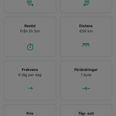
Lista över partner (leverantörer)
Restid
Distans
Från 5h 5m
656 km
Frekvens
Förändringar
9 tåg per dag
1 byte
Pris
Tåg- och