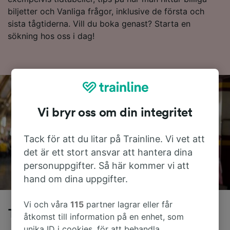
biljetter och Vanliga frågor, inklusive de första och
sista tågtiderna. Vill du boka genast? Starta en
sökning hos oss i dag!
Vi bryr oss om din integritet
Tack för att du litar på Trainline. Vi vet att
det är ett stort ansvar att hantera dina
personuppgifter. Så här kommer vi att
hand om dina uppgifter.
Vi och våra
115
partner lagrar eller får
Tåg från Salamanca till Barcelona
åtkomst till information på en enhet, som
unika ID i cookies, för att behandla