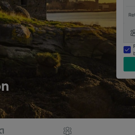
Re
ón