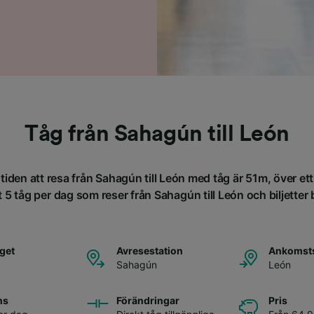
Tåg från Sahagún till León
iden att resa från Sahagún till León med tåg är 51m, över et
 5 tåg per dag som reser från Sahagún till León och biljetter b
åget
Avresestation
Ankomsts
Sahagún
León
ns
Förändringar
Pris