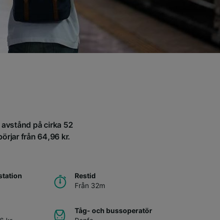
t avstånd på cirka 52
örjar från 64,96 kr.
tation
Restid
Från 32m
Tåg- och bussoperatör