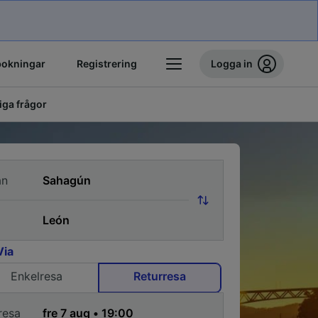
bokningar
Registrering
Logga in
iga frågor
ån
Via
Enkelresa
Returresa
resa