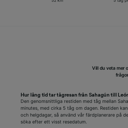
52 km
5 tåg p
Vill du veta mer 
frågor
Hur lång tid tar tågresan från Sahagún till Leó
Den genomsnittliga restiden med tåg mellan Sah
minutes, med cirka 5 tåg om dagen. Restiden kan
och helgdagar, så använd vår färdplanerare på den
söka efter ett visst resedatum.