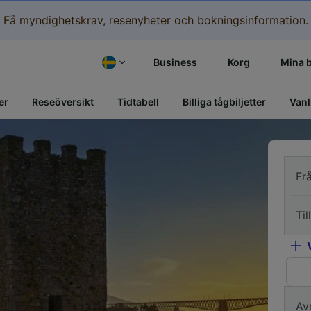
Få myndighetskrav, resenyheter och bokningsinformation.
Business
Korg
Mina 
er
Reseöversikt
Tidtabell
Billiga tågbiljetter
Vanl
Fr
Till
Av