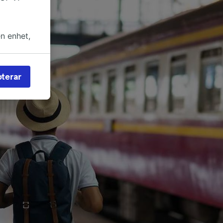
en enhet,
in rätt
an för
terar
rs och
nvändas
 av
 åtkomst
reklam-
eckling.