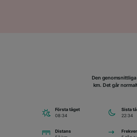
Den genomsnittliga t
km. Det går normalt
Första tåget
Sista t
08:34
22:34
Distans
Frekve