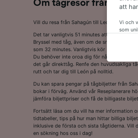
Om tågresor från Sahag
att ha
Vill du resa från Sahagún till León med tåg? 
Vi och 
som uni
Det tar vanligtvis 51 minutes att köra de 52
accepter
Bryssel med tåg, även om de snabbaste tåge
att invä
som 32 minutes. Vanligtvis kör 5 tåg per dag
datasky
Du behöver inte oroa dig för några tågbyten
påverka
det går direkttåg. Renfe den huvudsakliga 
för spå
rutt och tar dig till León på nolltid.
Vi och v
Du kan spara pengar på tågbiljetter från Sah
Använda
bokar i förväg. Använd vår Reseplanerare hö
enheten
till inf
jämföra biljettpriser och få de billigaste bilje
och inn
Fortsätt läsa om du vill ha mer information 
Lista öv
tidtabeller, tips på hur man hittar billiga bilj
inklusive de första och sista tågtiderna. Vill
en sökning hos oss i dag!