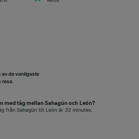
6 kr
Renfe
a av de vanligaste
n resa.
den med tåg mellan Sahagún och León?
g från Sahagún till León är 32 minutes.