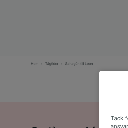
Hem
Tågtider
Sahagún till León
Tack fö
ansvar