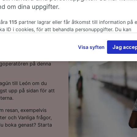
ún till León
nd om dina uppgifter.
Starta då resa hos oss.
våra
115
partner lagrar eller får åtkomst till information på 
ka ID i cookies, för att behandla personuppgifter. Du kan
 km från Amsterdam till
a eller hantera dina val genom att klicka nedan, inklusive d
n kan köra så snabbt
nda där legitimt intresse används, eller när som helst på sid
Visa syften
Jag accep
 den här populära rutten.
ddspolicy. Dessa val kommer att signaleras till våra partne
 på resan heller eftersom
r inte webbläsningsdata. Dina uppgifter kommer inte att a
tågoperatören på denna
rningsändamål om du har bett oss att inte spåra dig.
åra partners behandlar data för att tillhandahålla:
agún till León om du
 exakta uppgifter om geografisk positionering. Aktivt läsa
gst upp på sidan för att
s egenskaper för identifieringsändamål. Lagra och/eller få
ormation på en enhet. Personanpassad reklam och innehåll, 
tterna.
ehållsmätning, forskning angående målgrupp och tjänsteutv
om resan, exempelvis
er partner (leverantörer)
etter och Vanliga frågor,
 du boka genast? Starta