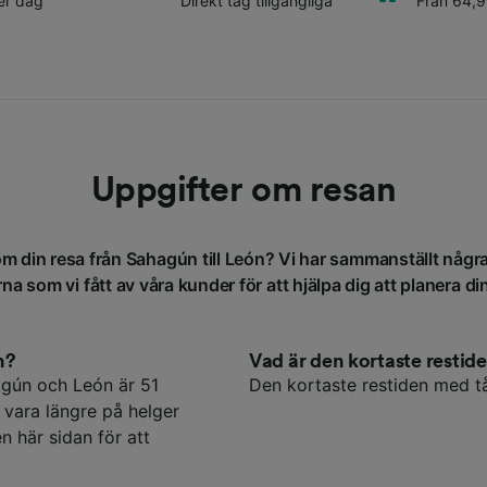
er dag
Direkt tåg tillgängliga
Från 64,9
Uppgifter om resan
om din resa från Sahagún till León? Vi har sammanställt någr
na som vi fått av våra kunder för att hjälpa dig att planera di
n?
Vad är den kortaste resti
agún och León är 51
Den kortaste restiden med tå
 vara längre på helger
 här sidan för att