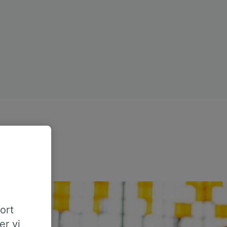
tort
er vi