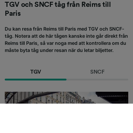
TGV och SNCF tåg från Reims till
Paris
Du kan resa från Reims till Paris med TGV och SNCF-
tåg. Notera att de här tågen kanske inte går direkt från
Reims till Paris, så var noga med att kontrollera om du
måste byta tåg under resan när du letar biljetter.
TGV
SNCF