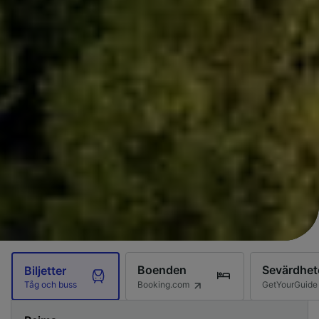
Boenden
Sevärdhet
Biljetter
Booking.com
GetYourGuide
Tåg och buss