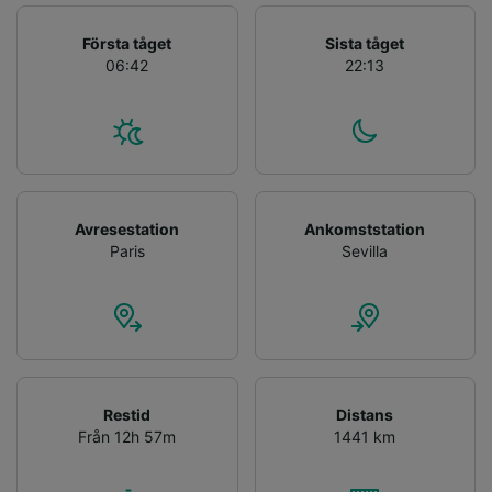
positionering. Aktivt läsa av enhetens
egenskaper för identifieringsändamål. Lagra
Första tåget
Sista tåget
och/eller få åtkomst till information på en
06:42
22:13
enhet. Personanpassad reklam och innehåll,
reklam- och innehållsmätning, forskning
angående målgrupp och tjänsteutveckling.
Lista över partner (leverantörer)
Avresestation
Ankomststation
Paris
Sevilla
Restid
Distans
Från 12h 57m
1441 km