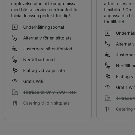
upplevelse utan att kompromissa
affärsresenärer 
med bästa service och komfort är
flexibilitet! O
Inicial-klassen perfekt för dig!
anpassa din bilj
för tillfället.
Underhållningsportal
Underhåll
Alternativ för en sittplats
Alternativ
Justerbara säten/fotstöd
Justerbar
Nerfällbart bord
Nerfällba
Eluttag vid varje säte
Eluttag vi
Gratis Wifi
Gratis Wif
Tillträde till Only YOU Hotel
Tillträde 
Catering till din sittplats
Catering ti