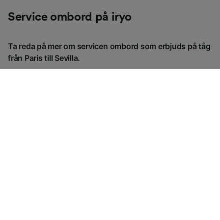
Service ombord på iryo
Ta reda på mer om servicen ombord som erbjuds på tåg
från Paris till Sevilla.
Bagage
-
Mat och dryck
-
Underhållning