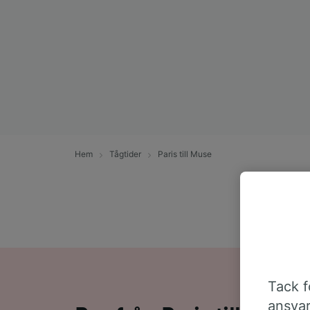
Hem
Tågtider
Paris till Muse
Tack fö
ansvar