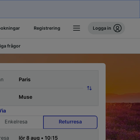
bokningar
Registrering
Logga in
iga frågor
ån
Via
Enkelresa
Returresa
resa