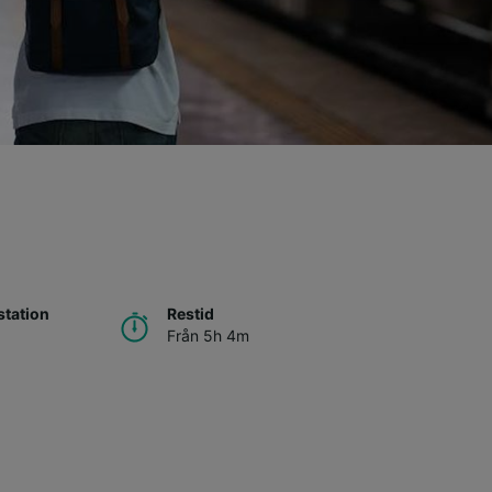
tation
Restid
Från 5h 4m