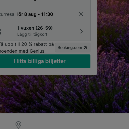
turresa
1 vuxen (26–59)
Lägg till tågkort
Få upp till 20 % rabatt på
Booking.com
boenden med Genius
Hitta billiga biljetter