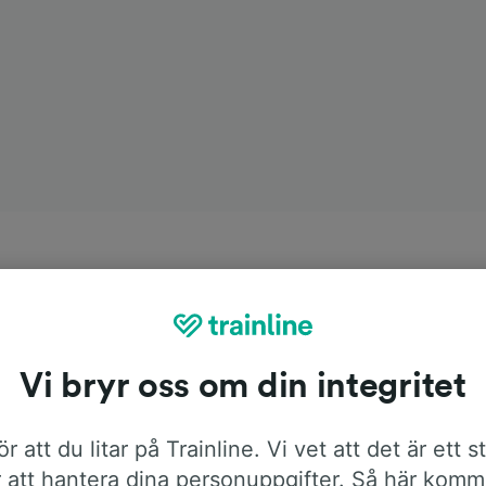
Vi bryr oss om din integritet
r att du litar på Trainline. Vi vet att det är ett s
 att hantera dina personuppgifter. Så här komm