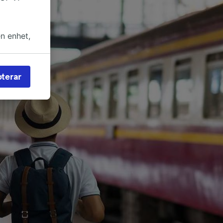
en enhet,
in rätt
an för
terar
rs och
nvändas
 av
 åtkomst
reklam-
eckling.