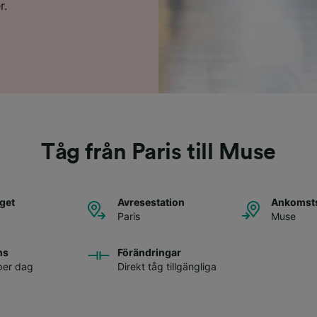
r.
Tåg från Paris till Muse
åget
Avresestation
Ankomsts
Paris
Muse
ns
Förändringar
per dag
Direkt tåg tillgängliga