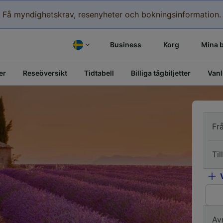
Få myndighetskrav, resenyheter och bokningsinformation.
Business
Korg
Mina 
er
Reseöversikt
Tidtabell
Billiga tågbiljetter
Vanl
Fr
Till
Av