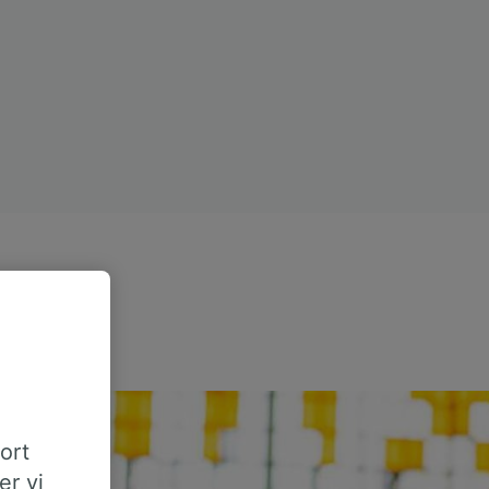
tort
er vi