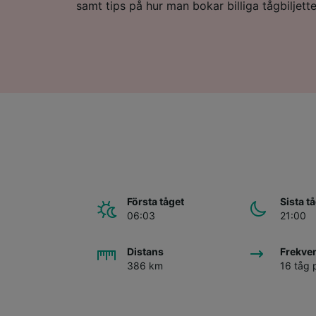
samt tips på hur man bokar billiga tågbiljette
Första tåget
Sista t
06:03
21:00
Distans
Frekve
386 km
16 tåg 