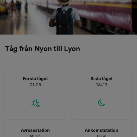
positionering. Aktivt läsa av enhetens
egenskaper för identifieringsändamål. Lagra
och/eller få åtkomst till information på en
enhet. Personanpassad reklam och innehåll,
reklam- och innehållsmätning, forskning
angående målgrupp och tjänsteutveckling.
Lista över partner (leverantörer)
Tåg från Nyon till Lyon
Första tåget
Sista tåget
01:05
18:23
Avresestation
Ankomststation
Nyon
Lyon