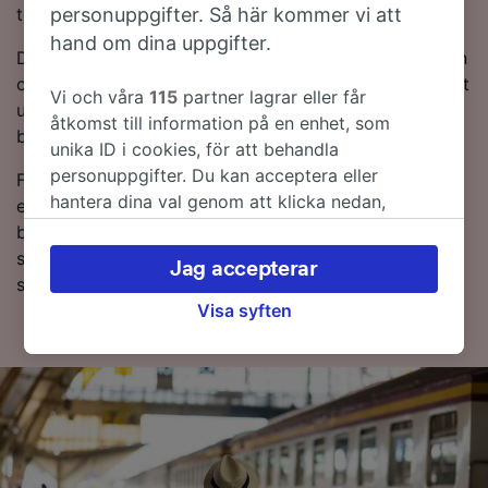
personuppgifter. Så här kommer vi att
till destinationen på nolltid.
hand om dina uppgifter.
Du kan spara pengar på tågbiljetter från Nyon till Lyon
om du bokar i förväg. Använd vår Reseplanerare högst
Vi och våra
115
partner lagrar eller får
upp på sidan för att jämföra biljettpriser och få de
åtkomst till information på en enhet, som
billigaste biljetterna.
unika ID i cookies, för att behandla
personuppgifter. Du kan acceptera eller
Fortsätt läsa om du vill ha mer information om resan,
hantera dina val genom att klicka nedan,
exempelvis tidtabeller, tips på hur man hittar billiga
inklusive din rätt att invända där legitimt
biljetter och Vanliga frågor, inklusive de första och
intresse används, eller när som helst på sidan
sista tågtiderna. Vill du boka genast? Starta en
Jag accepterar
för dataskyddspolicy. Dessa val kommer att
sökning hos oss i dag!
signaleras till våra partners och påverkar inte
Visa syften
webbläsningsdata. Dina uppgifter kommer inte
att användas för spårningsändamål om du har
bett oss att inte spåra dig.
Vi och våra partners behandlar data för att
tillhandahålla:
Använda exakta uppgifter om geografisk