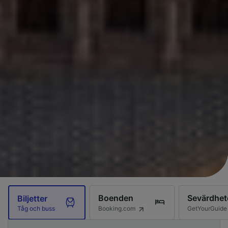
Boenden
Sevärdhet
Biljetter
Booking.com
GetYourGuide
Tåg och buss