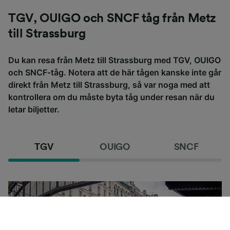
TGV, OUIGO och SNCF tåg från Metz
till Strassburg
Du kan resa från Metz till Strassburg med TGV, OUIGO
och SNCF-tåg. Notera att de här tågen kanske inte går
direkt från Metz till Strassburg, så var noga med att
kontrollera om du måste byta tåg under resan när du
letar biljetter.
TGV
OUIGO
SNCF