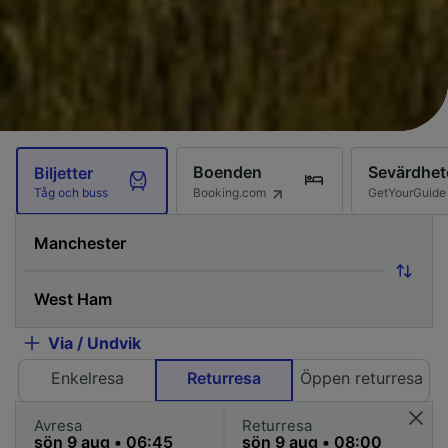
Boenden
Sevärdhet
Biljetter
Booking.com
GetYourGuide
Tåg och buss
Via / Undvik
Enkelresa
Returresa
Öppen returresa
Avresa
Returresa