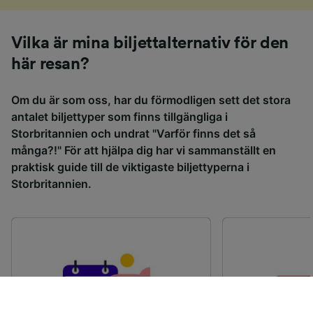
Vilka är mina biljettalternativ för den
här resan?
Om du är som oss, har du förmodligen sett det stora
antalet biljettyper som finns tillgängliga i
Storbritannien och undrat "Varför finns det så
många?!" För att hjälpa dig har vi sammanställt en
praktisk guide till de viktigaste biljettyperna i
Storbritannien.