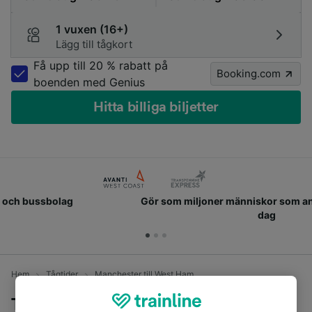
1 vuxen (16+)
Lägg till tågkort
Få upp till 20 % rabatt på
Booking.com
boenden med Genius
Hitta billiga biljetter
Gör som miljoner människor som använder oss varje
dag
Hem
Tågtider
Manchester till West Ham
Tåg från Manchester till West Ham