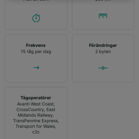
att användas för spårningsändamål om du har
bett oss att inte spåra dig.
Vi och våra partners behandlar data för att
tillhandahålla:
Använda exakta uppgifter om geografisk
positionering. Aktivt läsa av enhetens
Frekvens
Förändringar
egenskaper för identifieringsändamål. Lagra
15 tåg per dag
2 byten
och/eller få åtkomst till information på en
enhet. Personanpassad reklam och innehåll,
reklam- och innehållsmätning, forskning
angående målgrupp och tjänsteutveckling.
Lista över partner (leverantörer)
Tågoperatörer
Avanti West Coast
,
CrossCountry
,
East
Midlands Railway
,
TransPennine Express
,
Transport for Wales
,
c2c