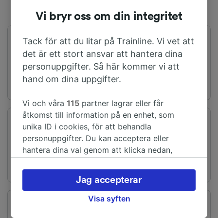
Vi bryr oss om din integritet
Tack för att du litar på Trainline. Vi vet att
Första tåget
Sista tåget
04:04
22:20
det är ett stort ansvar att hantera dina
personuppgifter. Så här kommer vi att
hand om dina uppgifter.
Vi och våra
115
partner lagrar eller får
åtkomst till information på en enhet, som
Avresestation
Ankomststation
unika ID i cookies, för att behandla
Manchester
West Ham
personuppgifter. Du kan acceptera eller
hantera dina val genom att klicka nedan,
inklusive din rätt att invända där legitimt
intresse används, eller när som helst på sidan
Jag accepterar
för dataskyddspolicy. Dessa val kommer att
signaleras till våra partners och påverkar inte
Visa syften
Restid
Distans
webbläsningsdata. Dina uppgifter kommer inte
Från 2h 59m
265 km