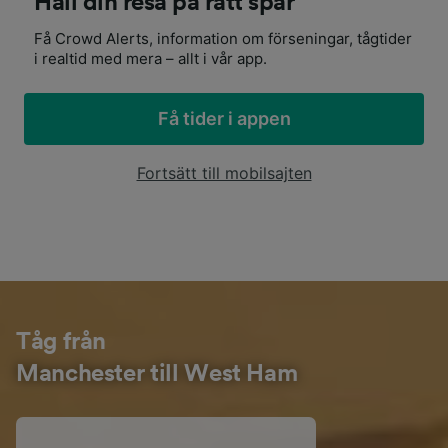
Håll din resa på rätt spår
Få Crowd Alerts, information om förseningar, tågtider
i realtid med mera – allt i vår app.
Få tider i appen
Fortsätt till mobilsajten
Tåg från
Manchester till West Ham