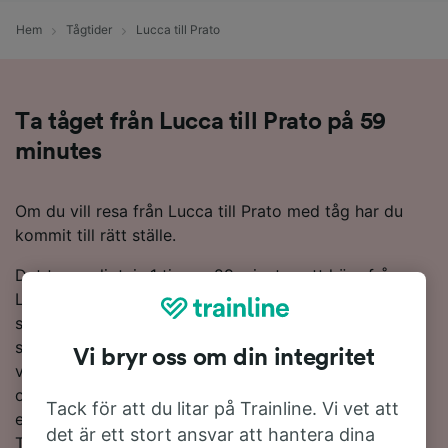
Hem
Tågtider
Lucca till Prato
Ta tåget från Lucca till Prato på 59
minutes
Om du vill resa från Lucca till Prato med tåg har du
kommit till rätt ställe.
Det tar vanligtvis 1 timme 29 minutes att köra från
Lucca till Prato med tåg. Om du vill komma dit så
snabbare kan det ta så lite som 59 minutes med de
snabbaste tågen. Den 48 km långa sträckan trafikeras
Vi bryr oss om din integritet
vanligtvis av cirka 28 tåg tåg per dag. När du är
ombord kan du luta dig tillbaka och koppla av,
Tack för att du litar på Trainline. Vi vet att
eftersom du inte behöver byta tåg på vägen till Prato.
det är ett stort ansvar att hantera dina
Trenitalia är den huvudsakliga tågoperatören på den