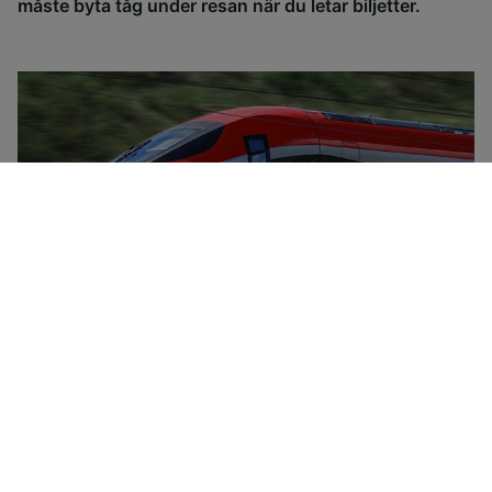
måste byta tåg under resan när du letar biljetter.
Trenitalia är Italiens nationella järnvägsbolag, med en
tågpark med höghastighetståg (Frecciarossa,
Frecciargento), Frecciabianca-tåg, Intercity och