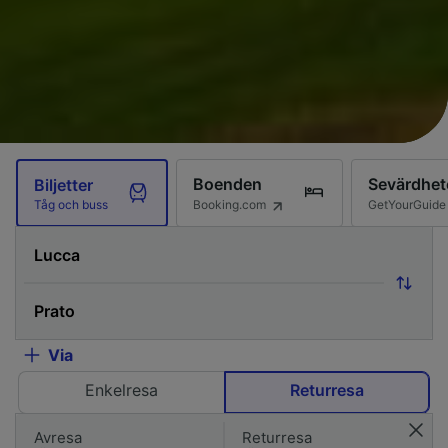
Boenden
Sevärdhet
Biljetter
Booking.com
GetYourGuide
Tåg och buss
Via
Enkelresa
Returresa
Avresa
Returresa