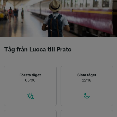
positionering. Aktivt läsa av enhetens
egenskaper för identifieringsändamål. Lagra
och/eller få åtkomst till information på en
enhet. Personanpassad reklam och innehåll,
reklam- och innehållsmätning, forskning
angående målgrupp och tjänsteutveckling.
Lista över partner (leverantörer)
Tåg från Lucca till Prato
Första tåget
Sista tåget
05:00
22:18