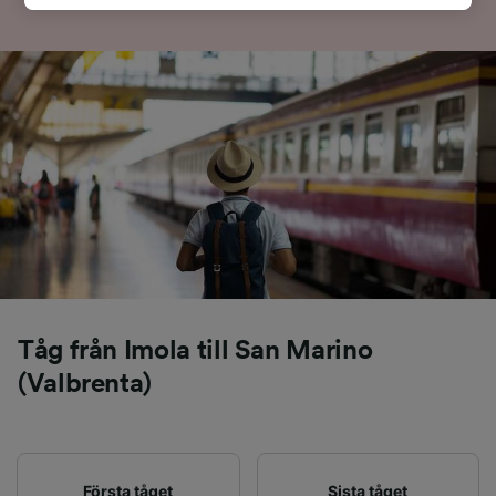
att användas för spårningsändamål om du har
bett oss att inte spåra dig.
Vi och våra partners behandlar data för att
tillhandahålla:
Använda exakta uppgifter om geografisk
positionering. Aktivt läsa av enhetens
egenskaper för identifieringsändamål. Lagra
och/eller få åtkomst till information på en
enhet. Personanpassad reklam och innehåll,
reklam- och innehållsmätning, forskning
angående målgrupp och tjänsteutveckling.
Lista över partner (leverantörer)
Tåg från Imola till San Marino
(Valbrenta)
Första tåget
Sista tåget