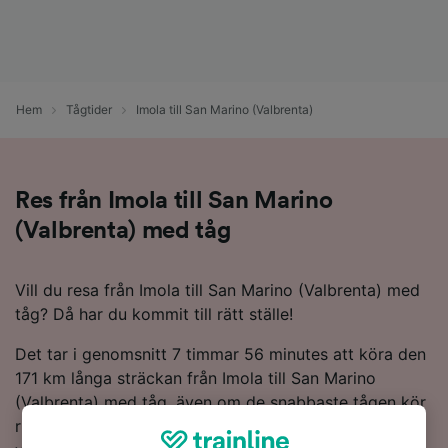
Hem
Tågtider
Imola till San Marino (Valbrenta)
Res från Imola till San Marino
(Valbrenta) med tåg
Vill du resa från Imola till San Marino (Valbrenta) med
tåg? Då har du kommit till rätt ställe!
Det tar i genomsnitt 7 timmar 56 minutes att köra den
171 km långa sträckan från Imola till San Marino
(Valbrenta) med tåg, även om de snabbaste tågen kör
rutten på endast 4 timmar 44 minutes. Du hittar