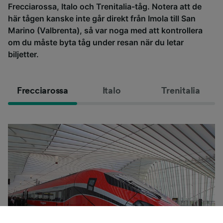
Frecciarossa, Italo och Trenitalia-tåg. Notera att de
här tågen kanske inte går direkt från Imola till San
Marino (Valbrenta), så var noga med att kontrollera
om du måste byta tåg under resan när du letar
biljetter.
Frecciarossa
Italo
Trenitalia