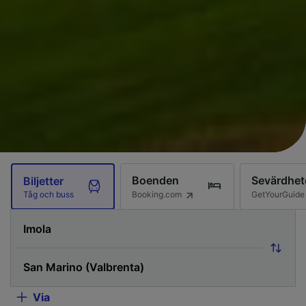
Boenden
Sevärdhet
Biljetter
Booking.com
GetYourGuide
Tåg och buss
Via