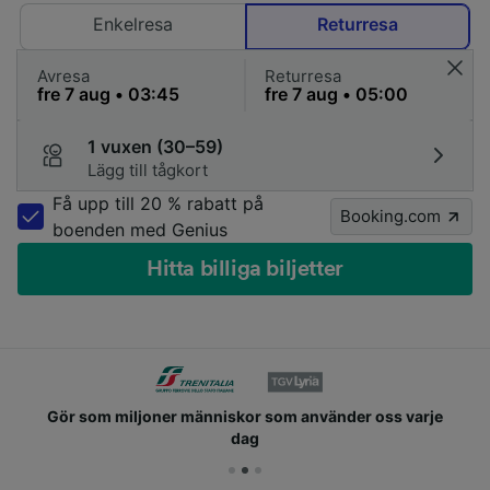
Enkelresa
Returresa
Avresa
Returresa
1 vuxen (30–59)
Lägg till tågkort
Få upp till 20 % rabatt på
Booking.com
boenden med Genius
Hitta billiga biljetter
Gör som miljoner människor som använder oss varje
dag