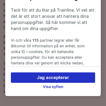
Hoppa på ett DB- eller ICE-tåg för att nå din
Tack för att du litar på Trainline. Vi vet att
destination på nolltid. Dessa tågbolag är de
huvudsakliga tågoperatörerna på denna rutt och
det är ett stort ansvar att hantera dina
använder moderna och bekväma tåg för att göra din
personuppgifter. Så här kommer vi att
resa så avkopplande som möjligt.
hand om dina uppgifter.
Använd vår Reseplanerare högst upp på sidan för att
Vi och våra
115
partner lagrar eller får
leta efter billiga biljetter – vi visar hur mycket du kan
åtkomst till information på en enhet, som
spara på tågbiljetter från Düsseldorf till Nürnberg om
unika ID i cookies, för att behandla
du bokar i förväg.
personuppgifter. Du kan acceptera eller
hantera dina val genom att klicka nedan,
Vill du boka tågbiljetter till Nürnberg? Du behöver inte
inklusive din rätt att invända där legitimt
vänta längre utan, starta en sökning hos oss idag!
intresse används, eller när som helst på sidan
Fortsätt läsa om du vill få lite mer information om
Jag accepterar
för dataskyddspolicy. Dessa val kommer att
resan först, kan du ta en titt på vår tågtidtabell nedan,
signaleras till våra partners och påverkar inte
få tips på hur man bokar billiga tågbiljetter och våra
Visa syften
webbläsningsdata. Dina uppgifter kommer inte
Vanliga frågor, inklusive de första och sista tågtiderna.
att användas för spårningsändamål om du har
bett oss att inte spåra dig.