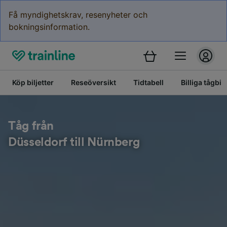
Få myndighetskrav, resenyheter och
bokningsinformation.
Köp biljetter
Reseöversikt
Tidtabell
Billiga tågbilj
Tåg från
Düsseldorf till Nürnberg