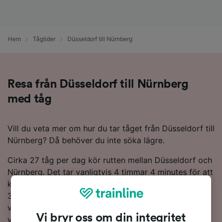
Hem
Tågtider
Düsseldorf till Nürnberg
Resa från Düsseldorf till Nürnberg
med tåg
Vill du veta mer om hur du tar tåget från Düsseldorf till
Nürnberg? Då behöver du inte söka lägre.
Cirka 27 tåg per dag kör rutten mellan Düsseldorf och
Nürnberg. Det tar vanligtvis 4 timmar 4 minutes för att
köra sträckan på 363 km. Det kan dock ta så lite som
3 timmar 36 minutes med de snabbaste tågen om du
vill komma dit så snabbt som möjligt. Det finns
Vi bryr oss om din integritet
vanligtvis direkttåg varje dag på rutten till Nürnberg.