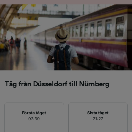
Vi och våra partners behandlar data för att
tillhandahålla:
Använda exakta uppgifter om geografisk
positionering. Aktivt läsa av enhetens
egenskaper för identifieringsändamål. Lagra
och/eller få åtkomst till information på en
enhet. Personanpassad reklam och innehåll,
reklam- och innehållsmätning, forskning
angående målgrupp och tjänsteutveckling.
Lista över partner (leverantörer)
Tåg från Düsseldorf till Nürnberg
Första tåget
Sista tåget
02:39
21:27