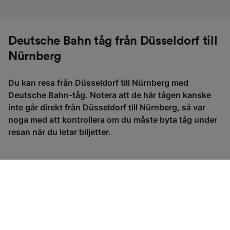
Deutsche Bahn tåg från Düsseldorf till
Nürnberg
Du kan resa från Düsseldorf till Nürnberg med
Deutsche Bahn-tåg. Notera att de här tågen kanske
inte går direkt från Düsseldorf till Nürnberg, så var
noga med att kontrollera om du måste byta tåg under
resan när du letar biljetter.