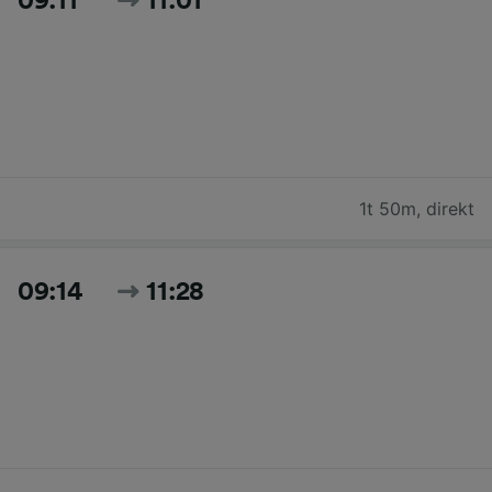
09:11
11:01
1t 50m
,
direkt
09:14
11:28