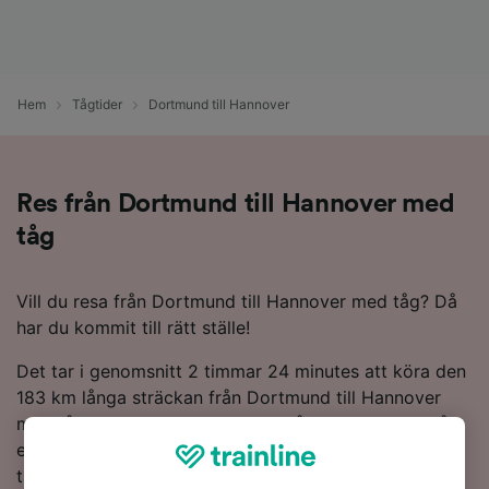
Hem
Tågtider
Dortmund till Hannover
Res från Dortmund till Hannover med
tåg
Vill du resa från Dortmund till Hannover med tåg? Då
har du kommit till rätt ställe!
Det tar i genomsnitt 2 timmar 24 minutes att köra den
183 km långa sträckan från Dortmund till Hannover
med tåg, även om de snabbaste tågen kör rutten på
endast 1 timme 41 minutes. Du hittar vanligtvis 40 tåg
tåg per dag som kör den 183 km kilometer långa