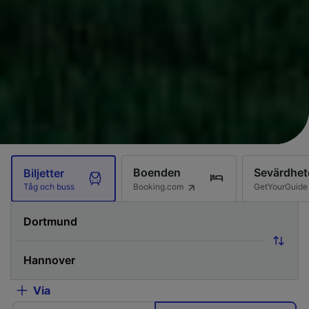
Boenden
Sevärdhet
Biljetter
Booking.com
GetYourGuide
Tåg och buss
Via