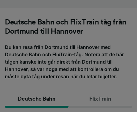
Deutsche Bahn och FlixTrain tåg från
Dortmund till Hannover
Du kan resa från Dortmund till Hannover med
Deutsche Bahn och FlixTrain-tåg. Notera att de här
tågen kanske inte går direkt från Dortmund till
Hannover, så var noga med att kontrollera om du
måste byta tåg under resan när du letar biljetter.
Deutsche Bahn
FlixTrain