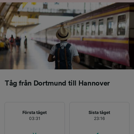
bett oss att inte spåra dig.
Vi och våra partners behandlar data för att
tillhandahålla:
Använda exakta uppgifter om geografisk
positionering. Aktivt läsa av enhetens
egenskaper för identifieringsändamål. Lagra
och/eller få åtkomst till information på en
enhet. Personanpassad reklam och innehåll,
reklam- och innehållsmätning, forskning
angående målgrupp och tjänsteutveckling.
Lista över partner (leverantörer)
Tåg från Dortmund till Hannover
Första tåget
Sista tåget
03:31
23:16