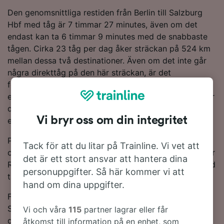
Den genomsnittliga restiden från Berlin till Salzburg
Hbf med tåg är 7 timmar 27 minutes, även om det
endast kan ta 6 timmar 9 minutes med de snabbaste
tågen. Cirka 23 tåg per dag åker sträckan på 524 km
mellan dessa två destinationer. Även om det inte går
några direkttåg på den här sträckan, är det
fortfarande enkelt att resa till Salzburg Hbf från Berlin
eftersom du bara behöver göra 1 byte på resan. Under
din resa åker du antingen med ett DB- eller ÖBB-tåg,
Vi bryr oss om din integritet
eftersom de ha flest tåg på denna rutt.
Planera din resa och boka dina tågbiljetter på förhand
Tack för att du litar på Trainline. Vi vet att
om du vill få de billigaste biljettpriserna. Sök bara i vår
det är ett stort ansvar att hantera dina
Reseplanerare för att se de senaste biljettpriserna med
personuppgifter. Så här kommer vi att
tåg från Berlin till Salzburg Hbf.
hand om dina uppgifter.
Fortsätt läsa för mer information om tågresan till
Salzburg Hbf, inklusive Vanliga frågor, tidtabeller med
Vi och våra
115
partner lagrar eller får
de första och sista tågtiderna, samt tips på hur man
åtkomst till information på en enhet, som