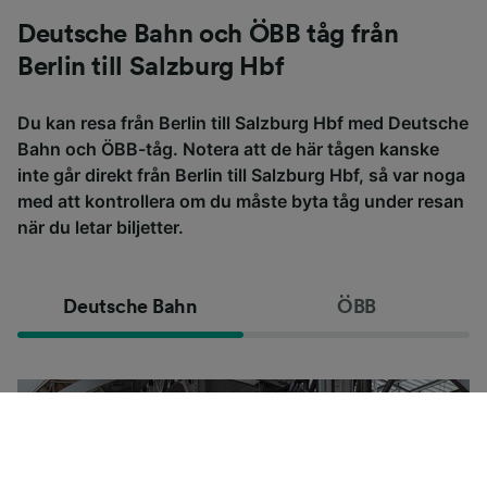
Deutsche Bahn och ÖBB tåg från
Berlin till Salzburg Hbf
Du kan resa från Berlin till Salzburg Hbf med Deutsche
Bahn och ÖBB-tåg. Notera att de här tågen kanske
inte går direkt från Berlin till Salzburg Hbf, så var noga
med att kontrollera om du måste byta tåg under resan
när du letar biljetter.
Deutsche Bahn
ÖBB