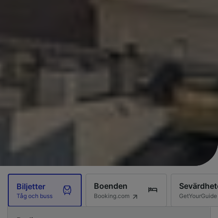
Boenden
Sevärdhet
Biljetter
Booking.com
GetYourGuide
Tåg och buss