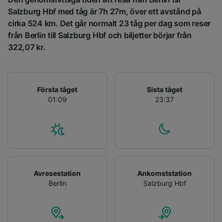
Salzburg Hbf med tåg är 7h 27m, över ett avstånd på
Lista över partner (leverantörer)
cirka 524 km. Det går normalt 23 tåg per dag som reser
från Berlin till Salzburg Hbf och biljetter börjar från
322,07 kr.
Första tåget
Sista tåget
01:09
23:37
Avresestation
Ankomststation
Berlin
Salzburg Hbf