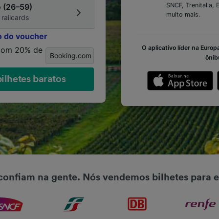
SNCF, Trenitalia, 
o (26–59)
muito mais.
 railcards
o do voucher
O aplicativo líder na Euro
 com 20% de
Booking.com
ônib
ilhetes baratos
confiam na gente. Nós vendemos bilhetes para e