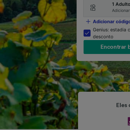
1 Adult
Adicionar
Adicionar códig
Genius: estadia
desconto
Encontrar b
Eles 