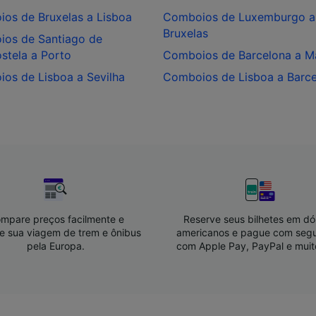
ções em um dispositivo. Publicidade e conteúdo personali
os de Bruxelas a Lisboa
Comboios de Luxemburgo a
 de publicidade e conteúdo, pesquisa de público e
Bruxelas
lvimento de serviços..
os de Santiago de
tela a Porto
Comboios de Barcelona a M
e parceiros (fornecedores)
os de Lisboa a Sevilha
Comboios de Lisboa a Barc
mpare preços facilmente e
Reserve seus bilhetes em dó
e sua viagem de trem e ônibus
americanos e pague com seg
pela Europa.
com Apple Pay, PayPal e muit