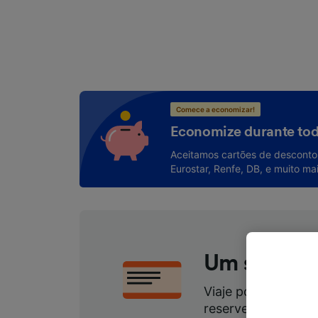
Comece a economizar!
Economize durante tod
Aceitamos cartões de desconto 
Eurostar, Renfe, DB, e muito mai
Um site, to
Viaje por menos: o
reserve, economiz