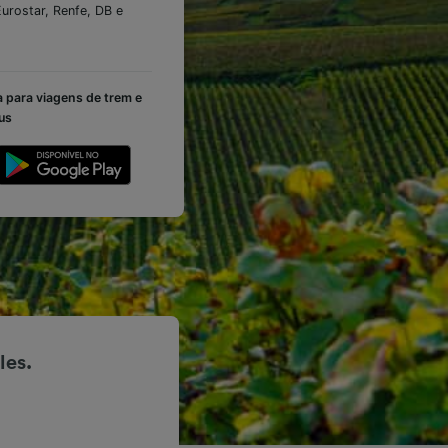
Eurostar, Renfe, DB e
pa para viagens de trem e
us
les.