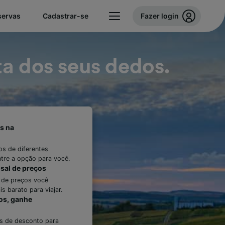
servas
Cadastrar-se
Fazer login
a dos seus dedos.
s na
s de diferentes
tre a opção para você.
sal de preços
 de preços você
s barato para viajar.
os, ganhe
s de desconto para