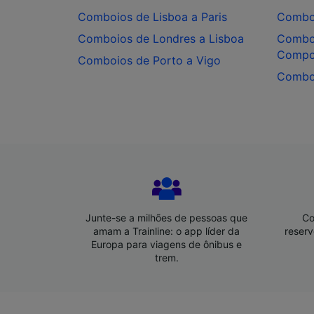
informa
Comboios de Lisboa a Paris
Comboi
medição
desenvo
Comboios de Londres a Lisboa
Comboi
Compos
Comboios de Porto a Vigo
Lista d
Comboi
Junte-se a milhões de pessoas que
Co
amam a Trainline: o app líder da
reserv
Europa para viagens de ônibus e
trem.