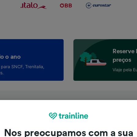
Reserve 
o o ano
preços
para SNCF, Trenitalia,
Viaje pela E
s.
dos os bilhetes
s bilhetes de todas as companhias ferroviárias da Eu
Nos preocupamos com a sua
e.