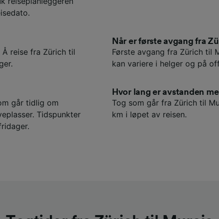
uk reiseplanleggeren
isedato.
Når er første avgang fra Zü
Å reise fra Zürich til
Første avgang fra Zürich til 
ger.
kan variere i helger og på off
Hvor lang er avstanden me
om går tidlig om
Tog som går fra Zürich til M
eplasser. Tidspunkter
km i løpet av reisen.
fridager.