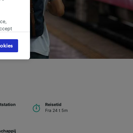
ce,
accept
object
cy page.
okies
browsing
 asked
for
alised
dience
station
Reisetid
Fra 24 t 5m
chappij