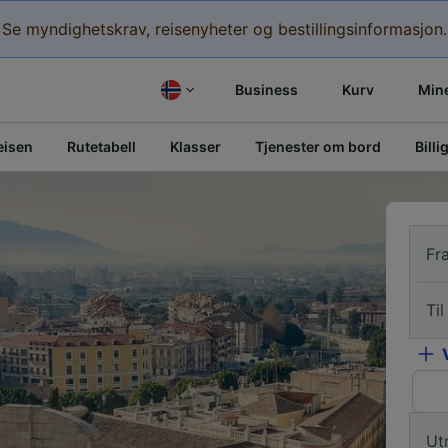
Se myndighetskrav, reisenyheter og bestillingsinformasjon.
Business
Kurv
Mine
eisen
Rutetabell
Klasser
Tjenester om bord
Billi
Fr
Til
Ut