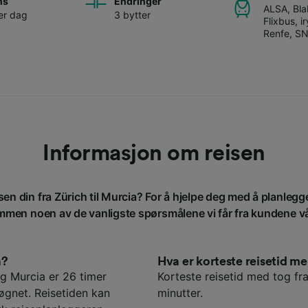
ns
Endringer
ALSA
,
Bla
er dag
3 bytter
Flixbus
,
i
Renfe
,
SN
Informasjon om reisen
sen din fra Zürich til Murcia? For å hjelpe deg med å planlegge
men noen av de vanligste spørsmålene vi får fra kundene v
a?
Hva er korteste reisetid 
g Murcia er 26 timer
Korteste reisetid med tog fra
øgnet. Reisetiden kan
minutter.