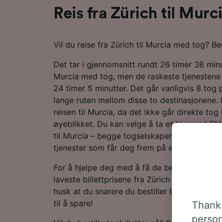
Reis fra Zürich til Mur
Vil du reise fra Zürich til Murcia med tog? B
Det tar i gjennomsnitt rundt 26 timer 38 minut
Murcia med tog, men de raskeste tjenestene t
24 timer 5 minutter. Det går vanligvis 8 to
lange ruten mellom disse to destinasjonene.
reisen til Murcia, da det ikke går direkte tog
øyeblikket. Du kan velge å ta et tog med SNC
til Murcia – begge togselskapene tilbyr mo
tjenester som får deg frem på et blunk.
For å hjelpe deg med å få de beste togtilbu
laveste billettprisene fra Zürich til Murcia i 
husk at du snarere du bestiller billettene d
til å spare!
Thanks
person