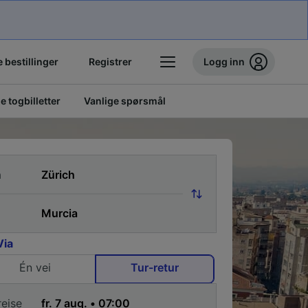
 bestillinger
Registrer
Logg inn
ge togbilletter
Vanlige spørsmål
a
Via
Én vei
Tur-retur
reise