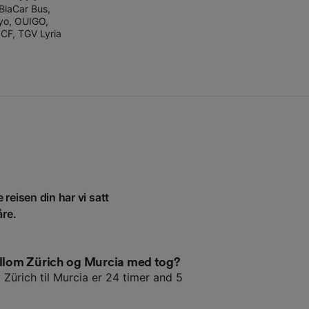
BlaCar Bus
,
ryo
,
OUIGO
,
CF
,
TGV Lyria
 reisen din har vi satt
åre.
mellom Zürich og Murcia med tog?
 Zürich til Murcia er 24 timer and 5