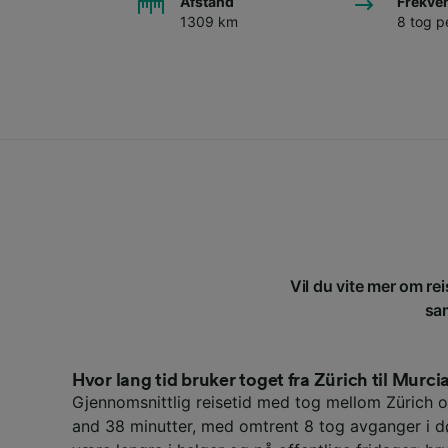
Afstand
Frekve
1309 km
8 tog p
Vil du vite mer om rei
sam
Hvor lang tid bruker toget fra Zürich til Murci
Gjennomsnittlig reisetid med tog mellom Zürich o
and 38 minutter, med omtrent 8 tog avganger i d