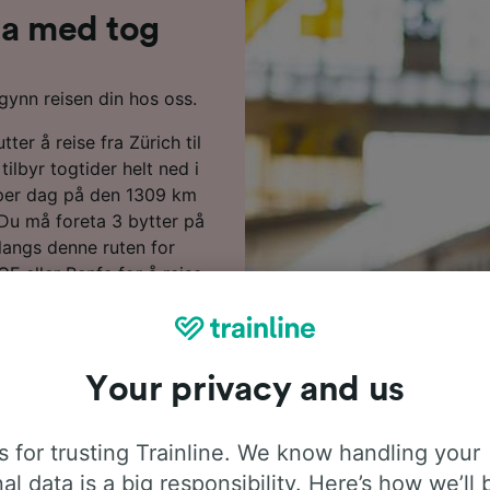
cia med tog
egynn reisen din hos oss.
ter å reise fra Zürich til
ilbyr togtider helt ned i
g per dag på den 1309 km
 Du må foreta 3 bytter på
 langs denne ruten for
F eller Renfe for å reise
derne, bekvemmelige
dene markerer vi de
Your privacy and us
reiseplanleggeren vår. Bare
ine, desto mer kommer du
 for trusting Trainline. We know handling your
al data is a big responsibility. Here’s how we’ll 