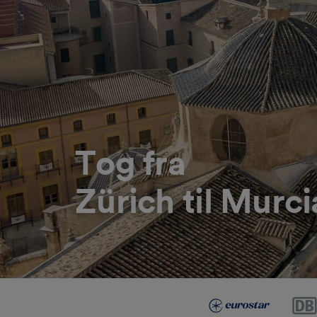
Tog fra
Zürich til Murci