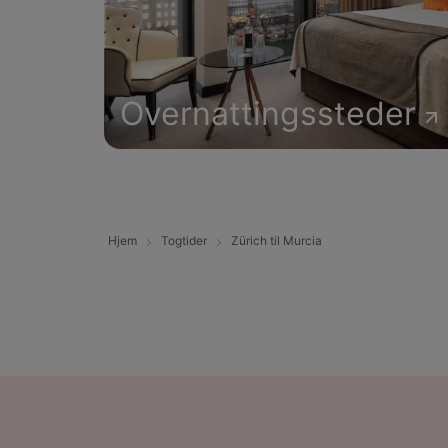
Overnattingssteder
Hjem
Togtider
Zürich til Murcia