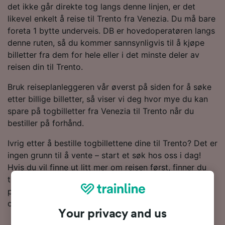
det ikke går direkte tog langs denne linjen, er det
likevel enkelt å reise til Trento fra Venezia. Du må bare
foreta 1 bytte underveis. DB er hovedoperatøren langs
denne ruten, så du kommer sannsynligvis til å kjøpe
billetter fra dem for hele eller i det minste deler av
reisen din til Trento.
Bruk reiseplanleggeren vår øverst på siden for å søke
etter billige billetter, så viser vi deg hvor mye du kan
spare på togbilletter fra Venezia til Trento når du
bestiller på forhånd.
Ivrig etter å bestille togbillettene dine til Trento? Det er
ingen grunn til å vente – start et søk hos oss i dag!
Hvis du vil finne ut litt mer om reisen først, finner du
togtider nedenfor, tips om å bestille billetter til en lav
pris og våre vanlige spørsmål, inkludert dagens første
og siste tog.
Your privacy and us