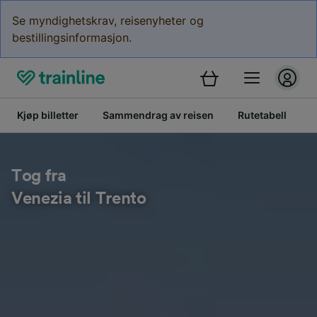
Se myndighetskrav, reisenyheter og
bestillingsinformasjon.
Kjøp billetter
Sammendrag av reisen
Rutetabell
B
Tog fra
Venezia til Trento