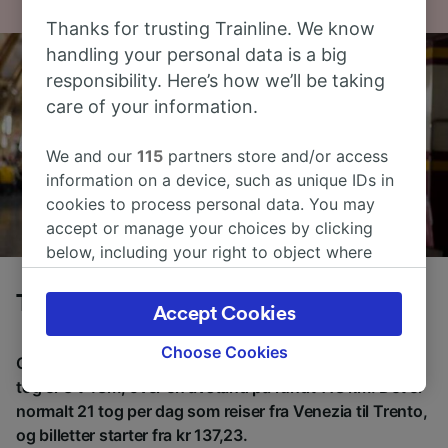
Thanks for trusting Trainline. We know
handling your personal data is a big
responsibility. Here’s how we’ll be taking
care of your information.
We and our
115
partners store and/or access
information on a device, such as unique IDs in
cookies to process personal data. You may
accept or manage your choices by clicking
below, including your right to object where
legitimate interest is used, or at any time in
the privacy policy page. These choices will be
Tog fra Venezia til Trento
Accept Cookies
signaled to our partners and will not affect
browsing data. Your data will not be used for
Choose Cookies
Gjennomsnittlig tid å reise fra Venezia til Trento med
tracking purposes if you have asked us not to
tog er 3 t 48m, over en avstand på rundt 118 km. Det er
track you.
normalt 21 tog per dag som reiser fra Venezia til Trento,
og billetter starter fra kr 137,23.
We and our partners process data to provide: