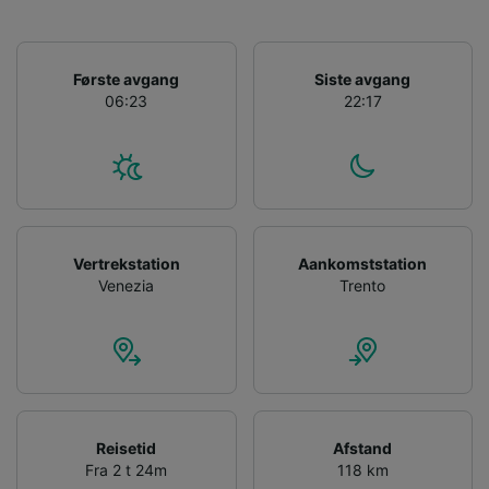
Use precise geolocation data. Actively scan
device characteristics for identification. Store
and/or access information on a device.
Personalised advertising and content,
Første avgang
Siste avgang
advertising and content measurement,
06:23
22:17
audience research and services development.
List of Partners
Vertrekstation
Aankomststation
Venezia
Trento
Reisetid
Afstand
Fra 2 t 24m
118 km