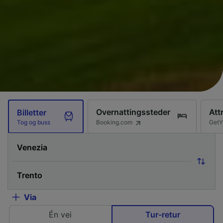
Overnattingssteder
Att
Billetter
Booking.com
GetY
Tog og buss
Via
Én vei
Tur-retur