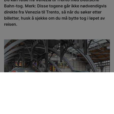
Bahn-tog. Merk: Disse togene går ikke nødvendigvis
direkte fra Venezia til Trento, så når du søker etter
billetter, husk å sjekke om du må bytte tog i løpet av
reisen.