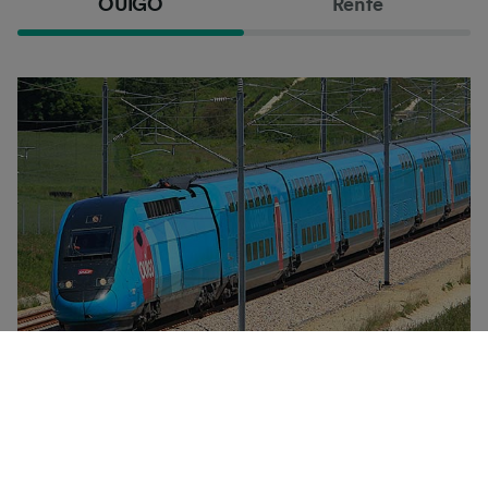
OUIGO
Renfe
OUIGO er SNCFs lavpris-TGV. OUIGO-tog har en unik
komfortklasse, tilsvarende 2. klasse i et klassisk TGV-
tog. OUIGO-billetter kan bare kjøpes på Internett. Du