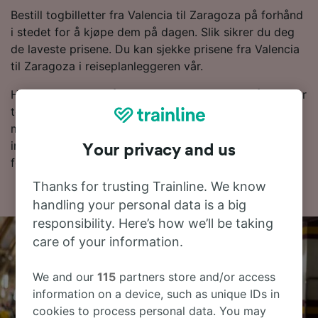
Bestill togbilletter fra Valencia til Zaragoza på forhånd
i stedet for å kjøpe dem på dagen. Slik sikrer du deg
de laveste prisene. Du kan sjekke prisene fra Valencia
til Zaragoza i reiseplanleggeren vår.
Hvis du er klar for å bestille, kan du begynne å se etter
togbilletter til en lav pris hos oss i dag. Les videre for
mer informasjon om reisen til Zaragoza med tog,
inkludert rutetabellen vår, hvor du kan se dagens
Your privacy and us
første og siste tog.
Thanks for trusting Trainline. We know
handling your personal data is a big
responsibility. Here’s how we’ll be taking
care of your information.
We and our
115
partners store and/or access
information on a device, such as unique IDs in
cookies to process personal data. You may