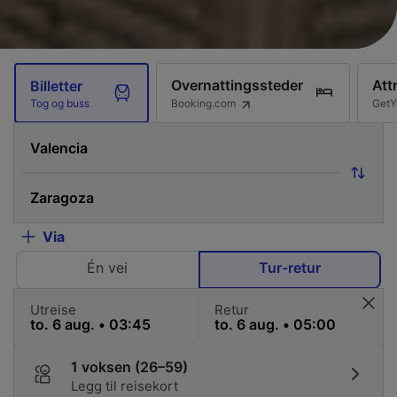
Overnattingssteder
Att
Billetter
Booking.com
GetY
Tog og buss
Via
Én vei
Tur-retur
Utreise
Retur
1 voksen (26–59)
Legg til reisekort