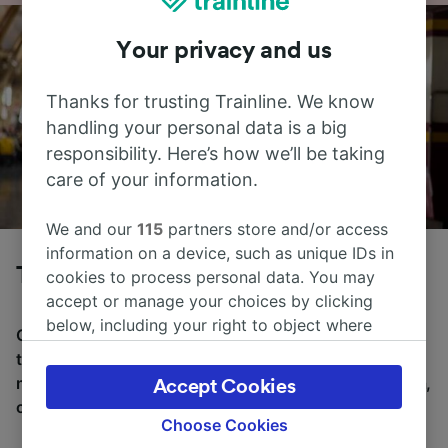
Your privacy and us
Thanks for trusting Trainline. We know
handling your personal data is a big
responsibility. Here’s how we’ll be taking
care of your information.
We and our
115
partners store and/or access
information on a device, such as unique IDs in
Tog fra Trieste til Venezia
cookies to process personal data. You may
accept or manage your choices by clicking
below, including your right to object where
Gjennomsnittlig tid å reise fra Trieste til Venezia med
legitimate interest is used, or at any time in
tog er 2 t 4m, over en avstand på rundt 115 km. Det er
the privacy policy page. These choices will be
normalt 25 tog per dag som reiser fra Trieste til Venezia,
Accept Cookies
signaled to our partners and will not affect
og billetter starter fra kr 102,63.
browsing data. Your data will not be used for
Choose Cookies
tracking purposes if you have asked us not to