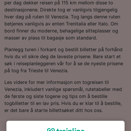
per dag dekker reisen på 115 km mellom disse to
destinasjonene. Direkte tog er vanligvis tilgjengelig
hver dag på ruten til Venezia. Tog langs denne ruten
betjenes vanligvis av enten Trenitalia eller Italo. Om
bord finner du moderne, behagelige sitteplasser og
masser av plass til bagasje som standard.
Planlegg turen i forkant og bestill billetter på forhånd
hvis du vil sikre deg de laveste prisene. Bare start et
søk i reiseplanleggeren vår for å se de nyeste prisene
på tog fra Trieste til Venezia.
Les videre for mer informasjon om togreisen til
Venezia, inkludert vanlige spørsmål, rutetabeller med
de første og siste togene og tips om å bestille
togbilletter til en lav pris. Hvis du er klar til å bestille,
er det bare å starte billettsøket ditt hos oss.