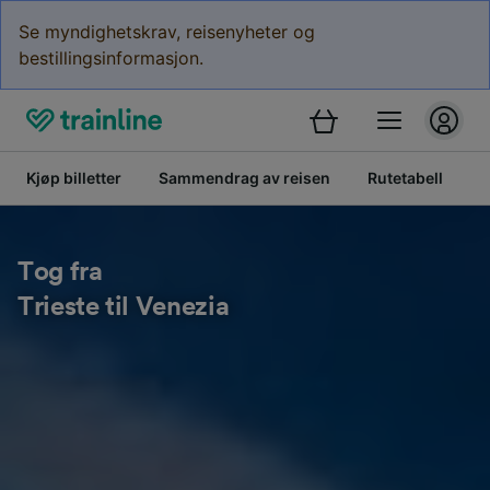
Se myndighetskrav, reisenyheter og
bestillingsinformasjon.
Kjøp billetter
Sammendrag av reisen
Rutetabell
B
Tog fra
Trieste til Venezia