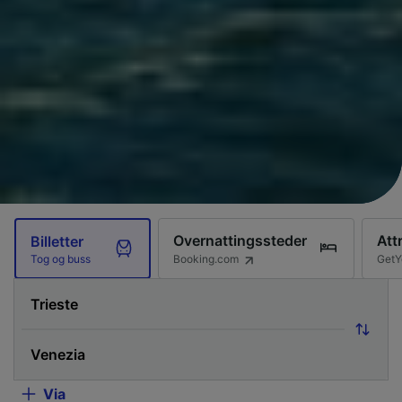
Overnattingssteder
Att
Billetter
Booking.com
GetY
Tog og buss
Via