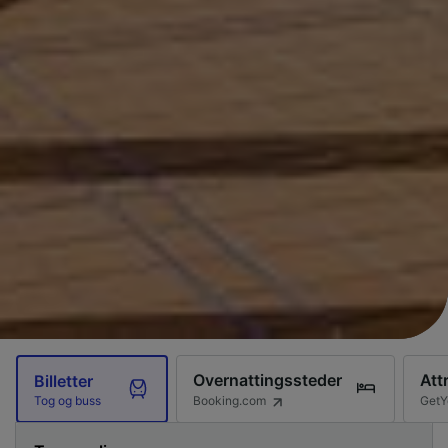
Overnattingssteder
Att
Billetter
Booking.com
GetY
Tog og buss