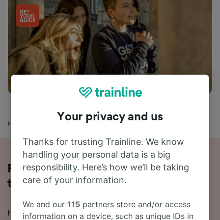
Aktiviteter
Your privacy and us
Hjem
Togtider
Torremolinos til Sevilla
Thanks for trusting Trainline. We know
handling your personal data is a big
responsibility. Here’s how we’ll be taking
Reis fra Torremolinos til Sevilla med
care of your information.
tog på 16 timer 35 minutter
We and our
115
partners store and/or access
Har du tenkt å reise fra Torremolinos til Sevilla med
information on a device, such as unique IDs in