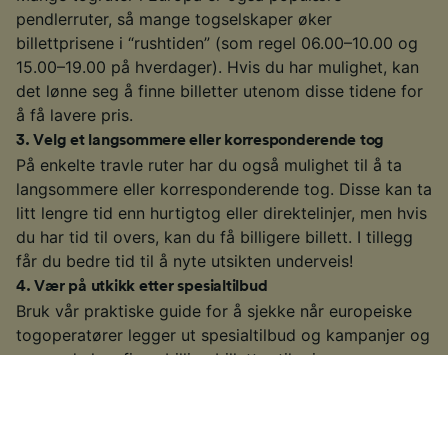
pendlerruter, så mange togselskaper øker
billettprisene i “rushtiden” (som regel 06.00–10.00 og
15.00–19.00 på hverdager). Hvis du har mulighet, kan
det lønne seg å finne billetter utenom disse tidene for
å få lavere pris.
3
.
Velg et langsommere eller korresponderende tog
På enkelte travle ruter har du også mulighet til å ta
langsommere eller korresponderende tog. Disse kan ta
litt lengre tid enn hurtigtog eller direktelinjer, men hvis
du har tid til overs, kan du få billigere billett. I tillegg
får du bedre tid til å nyte utsikten underveis!
4
.
Vær på utkikk etter spesialtilbud
Bruk vår praktiske guide for å sjekke når europeiske
togoperatører legger ut spesialtilbud og kampanjer og
se om du kan finne billige billetter til reisen.
For spesifikk informasjon om hvordan du kan få tak i
billige billetter, se oversikten over europeiske