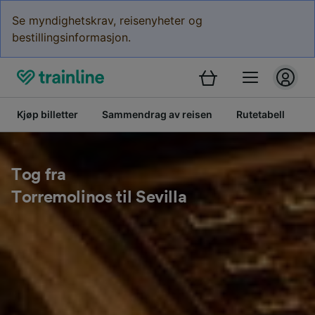
Se myndighetskrav, reisenyheter og
bestillingsinformasjon.
Kjøp billetter
Sammendrag av reisen
Rutetabell
B
Tog fra
Torremolinos til Sevilla