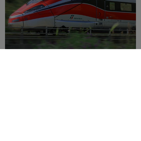
Trenitalia er det nasjonale jernbaneselskapet i Italia, og
har en flåte som omfatter høyhastighetstog
(Frecciarossa, Frecciargento), Frecciabianca-tog,
Intercity-tog, Intercity-nattog og regiontog. Trenitalia
tilbyr rabatter og spesialkampanjer i alle kategorier og
har to rabattyper for personer under 30 og over 60,
samt et lojalitetskortet CartaFRECCIA.
Mer informasjon