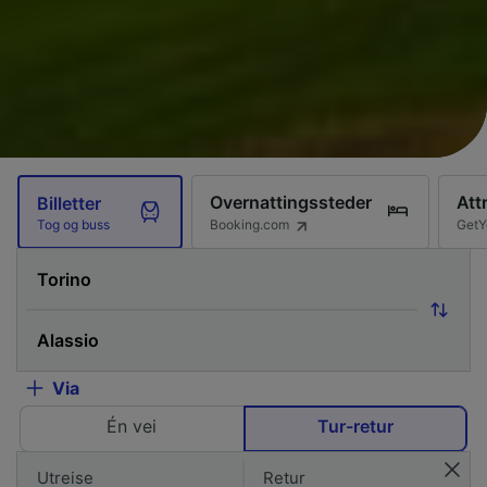
Overnattingssteder
Att
Billetter
Booking.com
GetY
Tog og buss
Via
Én vei
Tur-retur
Utreise
Retur