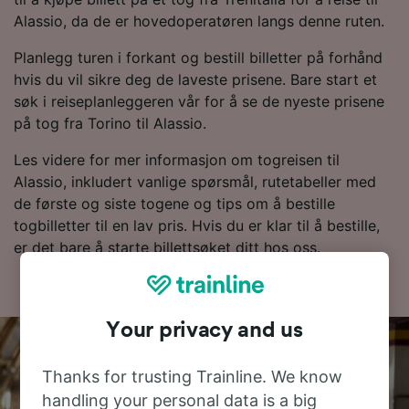
Alassio, da de er hovedoperatøren langs denne ruten.
Planlegg turen i forkant og bestill billetter på forhånd
hvis du vil sikre deg de laveste prisene. Bare start et
søk i reiseplanleggeren vår for å se de nyeste prisene
på tog fra Torino til Alassio.
Les videre for mer informasjon om togreisen til
Alassio, inkludert vanlige spørsmål, rutetabeller med
de første og siste togene og tips om å bestille
togbilletter til en lav pris. Hvis du er klar til å bestille,
er det bare å starte billettsøket ditt hos oss.
Your privacy and us
Thanks for trusting Trainline. We know
handling your personal data is a big