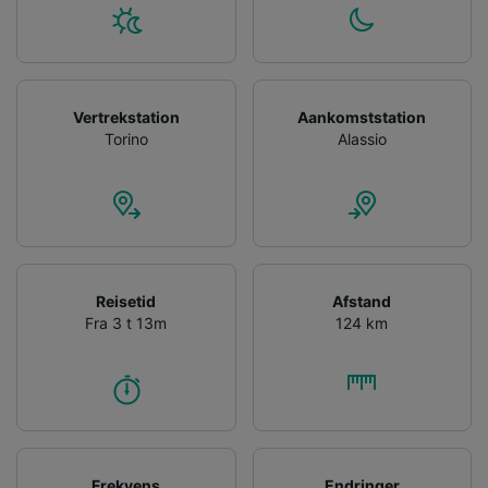
Personalised advertising and content,
advertising and content measurement,
audience research and services development.
List of Partners
Vertrekstation
Aankomststation
Torino
Alassio
Reisetid
Afstand
Fra 3 t 13m
124 km
Frekvens
Endringer