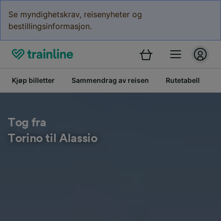
Se myndighetskrav, reisenyheter og
bestillingsinformasjon.
Kjøp billetter
Sammendrag av reisen
Rutetabell
B
Tog fra
Torino til Alassio