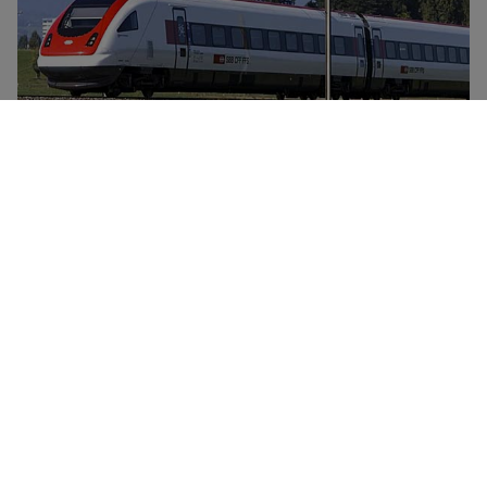
Det sveitsiske jernbanenettverket driftes av SBB. SBBs
billettpriser er basert på reiser, ikke togtype. Du finner
ledige returbilletter (standardpris, én vei eller tur-
retur), billetter for flere reiser (for seks
forhåndsbestemte enkeltreiser) og City-Ticket
(inkludert éndags-transportbillett) fra avgangs- eller
ankomstby).