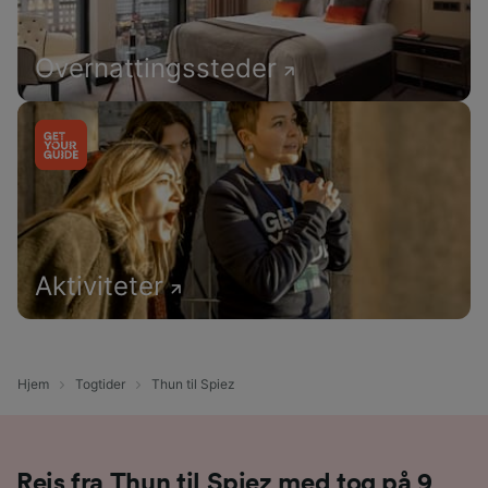
Overnattingssteder
Aktiviteter
Hjem
Togtider
Thun til Spiez
Reis fra Thun til Spiez med tog på 9