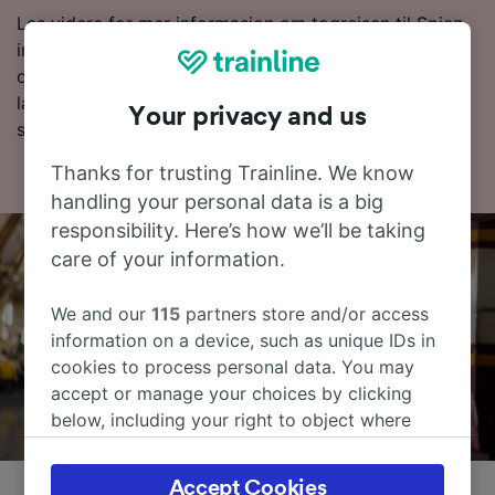
Les videre for mer informasjon om togreisen til Spiez,
inkludert vanlige spørsmål, rutetabeller med de første
og siste togene og tips om å bestille togbilletter til en
lav pris. Hvis du er klar til å bestille, er det bare å
Your privacy and us
starte billettsøket ditt hos oss.
Thanks for trusting Trainline. We know
handling your personal data is a big
responsibility. Here’s how we’ll be taking
care of your information.
We and our
115
partners store and/or access
information on a device, such as unique IDs in
cookies to process personal data. You may
accept or manage your choices by clicking
below, including your right to object where
legitimate interest is used, or at any time in
the privacy policy page. These choices will be
Accept Cookies