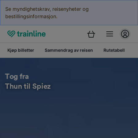
Se myndighetskrav, reisenyheter og
bestillingsinformasjon.
Kjøp billetter
Sammendrag av reisen
Rutetabell
B
Tog fra
Thun til Spiez