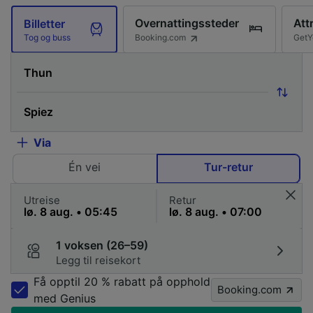
Overnattingssteder
Att
Billetter
Booking.com
GetY
Tog og buss
Via
Én vei
Tur-retur
Utreise
Retur
1 voksen (26–59)
Legg til reisekort
Få opptil 20 % rabatt på opphold
Booking.com
med Genius