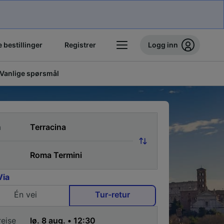
 bestillinger
Registrer
Logg inn
Vanlige spørsmål
a
Via
Én vei
Tur-retur
reise