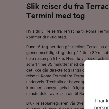
Slik reiser du fra Terra
Termini med tog
Hvis du vil reise fra Terracina til Roma Term
kommet til riktig sted.
Rundt 6 tog per dag går mellom Terracina 
gjennomsnittlige togtider på 1 time 39 minutt
hele reisen på 91 km. Hvis du vil reise raskest
som 1 time 35 minutter med de mest effektiv
det ikke går direkte tog langs denne linjen, e
reise til Roma Termini fra Terracina. Du må b
underveis. Trenitalia er hovedoperatøren lan
kommer sannsynligvis til å kjøpe billetter fra 
minste deler av reisen din til Roma Termini.
Thanks
Bruk reiseplanleggeren vår øverst på siden fo
person
billetter, så viser vi deg hvor mye du kan spa