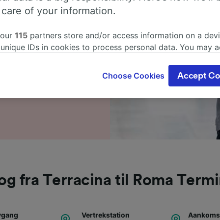
 care of your information.
å forhånd.
oma Termini? Det er ingen
 our
115
partners store and/or access information on a devi
Hvis du vil finne ut litt
 unique IDs in cookies to process personal data. You may 
or, tips om å bestille
ge your choices by clicking below, including your right to 
smål, inkludert dagens
gitimate interest is used, or at any time in the privacy poli
Choose Cookies
Accept Co
oices will be signaled to our partners and will not affect 
our data will not be used for tracking purposes if you have
o track you.
our partners process data to provide:
ise geolocation data. Actively scan device characteristics 
cation. Store and/or access information on a device. Person
sing and content, advertising and content measurement, au
h and services development.
og fra Terracina til Roma Termi
Partners
avgang
Vertrekstation
Aankomst