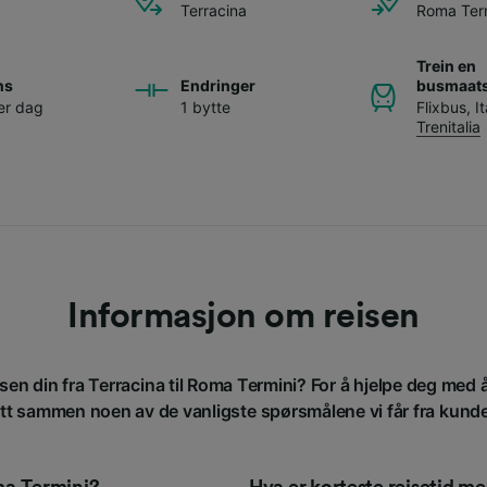
Terracina
Roma Ter
Trein en
ns
Endringer
busmaats
er dag
1 bytte
Flixbus
,
I
Trenitalia
Informasjon om reisen
isen din fra Terracina til Roma Termini? For å hjelpe deg med 
att sammen noen av de vanligste spørsmålene vi får fra kund
oma Termini?
Hva er korteste reisetid 