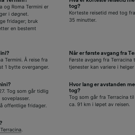
tog?
na og Roma Termini er
Korteste reisetid med tog fra
ger i døgnet.
35 minutter.
ge fridager; bruk
etter en bestemt
ini?
Når er første avgang fra T
a Termini. Å reise fra
Første avgang fra Terracina 
t 1 bytte overganger.
tjenester kan variere i helger
mini?
Hvor lang er avstanden m
tog?
27. Tog som går tidlig
Tog som går fra Terracina ti
 soveplasser.
ca. 91 km i løpet av reisen.
å offentlige fridager.
?
 Terracina
.