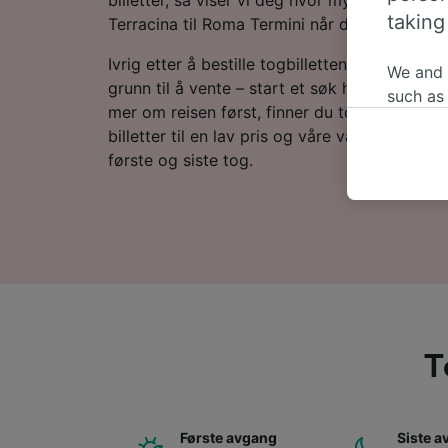
taking
Terracina til Roma Termini når du bestiller p
Ivrig etter å bestille togbillettene dine til R
We and
grunn til å vente – start et søk hos oss i dag! 
such as
mer om reisen først, finner du togtider nedenf
or mana
billetter til en lav pris og våre vanlige spør
where le
første og siste tog.
These ch
data. Y
us not t
We and 
Use prec
identifi
adverti
researc
T
List of 
Første avgang
Siste 