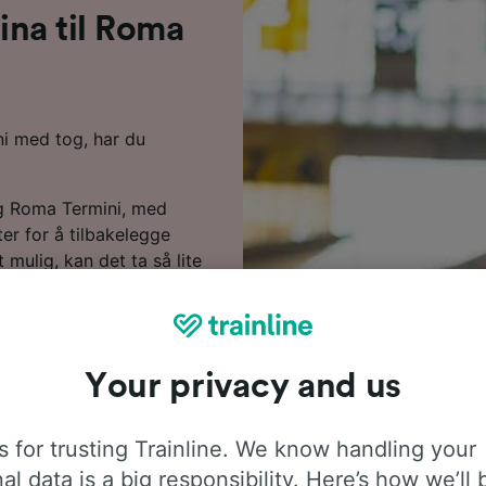
cina til Roma
ini med tog, har du
og Roma Termini, med
er for å tilbakelegge
 mulig, kan det ta så lite
e tjenestene. Selv om
r det likevel enkelt å
are foreta 1 bytte
gs denne ruten, så du
Your privacy and us
dem for hele eller i det
 for trusting Trainline. We know handling your
r å søke etter billige
al data is a big responsibility. Here’s how we’ll 
re på togbilletter fra