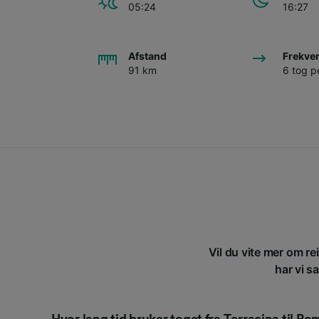
05:24
16:27
Afstand
Frekve
91 km
6 tog p
Vil du vite mer om re
har vi s
Hvor lang tid bruker toget fra Terracina til R