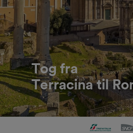
Tog fra
Terracina til R