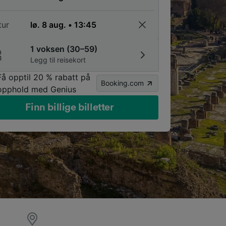
tur
1 voksen (30–59)
Legg til reisekort
Få opptil 20 % rabatt på
Booking.com
opphold med Genius
Finn billige billetter