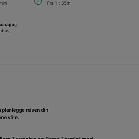
mini
Fra 1 t 35m
chappij
tabus
,
å planlegge reisen din
ene våre.
mellom Terracina og Roma Termini med