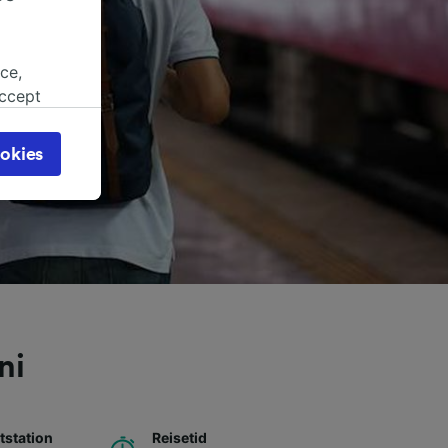
ce,
accept
object
cy page.
okies
browsing
 asked
for
alised
dience
ni
station
Reisetid