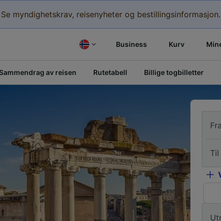
Se myndighetskrav, reisenyheter og bestillingsinformasjon.
Business
Kurv
Mine
Sammendrag av reisen
Rutetabell
Billige togbilletter
Fr
Til
Ut