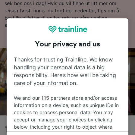
søk hos oss i dag! Hvis du vil finne ut litt mer om
reisen først, finner du togtider nedenfor, tips om å
bestille billetter til en lav pris og våre vanlige
spørsmål, inkludert dagens første og siste tog.
Your privacy and us
Thanks for trusting Trainline. We know
handling your personal data is a big
responsibility. Here’s how we’ll be taking
care of your information.
We and our
115
partners store and/or access
information on a device, such as unique IDs in
cookies to process personal data. You may
accept or manage your choices by clicking
below, including your right to object where
Tog fra Stuttgart til Rothenburg ob
legitimate interest is used, or at any time in