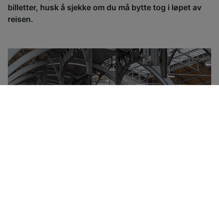
billetter, husk å sjekke om du må bytte tog i løpet av
reisen.
Deutsche Bahn-konsernet eies av den tyske stat og
kontrollerer det meste av jernbanetrafikken i Tyskland