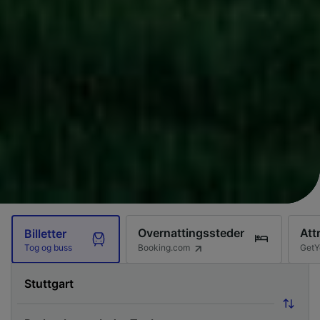
Overnattingssteder
Att
Billetter
Booking.com
GetY
Tog og buss