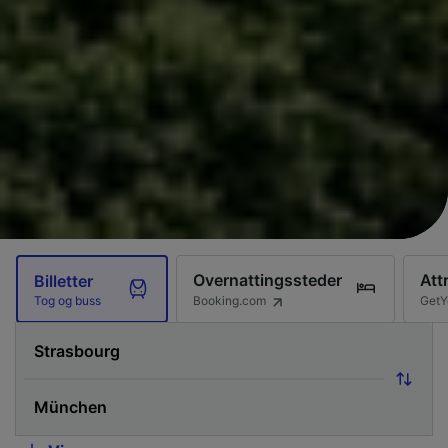
Overnattingssteder
Att
Billetter
Booking.com
GetY
Tog og buss