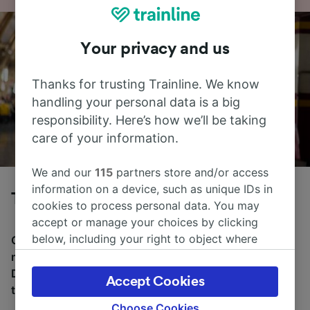
Your privacy and us
Thanks for trusting Trainline. We know
handling your personal data is a big
responsibility. Here’s how we’ll be taking
care of your information.
We and our
115
partners store and/or access
information on a device, such as unique IDs in
Tog fra Strasbourg til München
cookies to process personal data. You may
accept or manage your choices by clicking
below, including your right to object where
Gjennomsnittlig tid å reise fra Strasbourg til München
legitimate interest is used, or at any time in
med tog er 4 t 23m, over en avstand på rundt 287 km.
the privacy policy page. These choices will be
Det er normalt 17 tog per dag som reiser fra Strasbourg
Accept Cookies
signaled to our partners and will not affect
til München, og billetter starter fra kr 361,90.
browsing data. Your data will not be used for
Choose Cookies