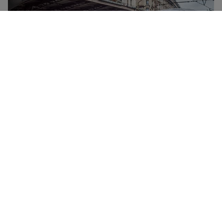
TGV er selskapet SNCFs høyhastighetstog. De knytter
sammen de største franske byene i hastigheter opptil
320 km/t. Alle TGV-tog har spisevogn, gratis WiFi,
strømuttak og nedtakbare hyller. TGV tilbyr to
komfortklasser – 1. klasse og 2. klasse – med mer
fleksible togbilletter og tilgang til Grand Voyageur-
lounge på enkelte stasjoner.