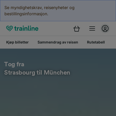
Se myndighetskrav, reisenyheter og
bestillingsinformasjon.
Kjøp billetter
Sammendrag av reisen
Rutetabell
B
Tog fra
Strasbourg til München