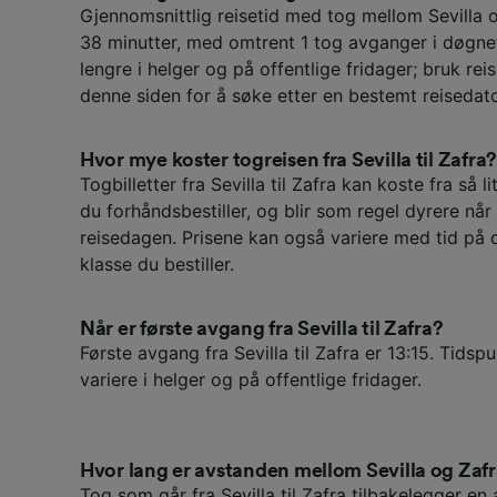
Gjennomsnittlig reisetid med tog mellom Sevilla 
38 minutter, med omtrent 1 tog avganger i døgne
lengre i helger og på offentlige fridager; bruk re
denne siden for å søke etter en bestemt reisedat
Hvor mye koster togreisen fra Sevilla til Zafra
Togbilletter fra Sevilla til Zafra kan koste fra så 
du forhåndsbestiller, og blir som regel dyrere nå
reisedagen. Prisene kan også variere med tid på 
klasse du bestiller.
Når er første avgang fra Sevilla til Zafra?
Første avgang fra Sevilla til Zafra er 13:15. Tidsp
variere i helger og på offentlige fridager.
Hvor lang er avstanden mellom Sevilla og Zaf
Tog som går fra Sevilla til Zafra tilbakelegger e