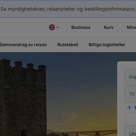
Se myndighetskrav, reisenyheter og bestillingsinformasjon.
Business
Kurv
Mine
Sammendrag av reisen
Rutetabell
Billige togbilletter
Fr
Til
Ut