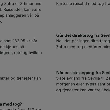
og Zafra er 8 timer and
Korteste reisetid med tog fra 
t. Reisetiden kan være
iseplanleggeren vår på
o.
?
Går det direktetog fra Sevil
lite som 182,95 kr når
Nei, det går ingen direktetog f
r de kjøpes på
Zafra med tog medfører mins
døgnet, rute og hvilken
Når er siste avgang fra Sevil
unkter og tjenester kan
Siste avgang fra Sevilla til 
morgenen eller svært sent o
og tjenester kan variere i hel
ra med tog?
n avstand på ca. 120 km