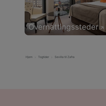
Overnattingssteder
Hjem
Togtider
Sevilla til Zafra