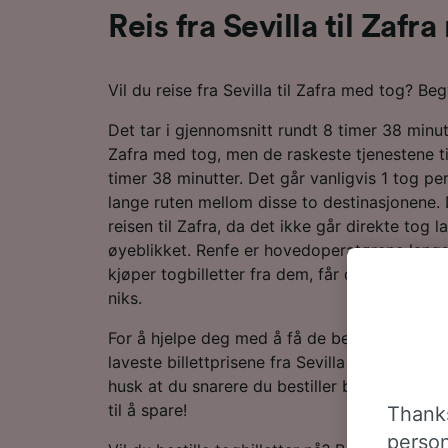
Reis fra Sevilla til Zafr
Vil du reise fra Sevilla til Zafra med tog? Be
Det tar i gjennomsnitt rundt 8 timer 38 minutte
Zafra med tog, men de raskeste tjenestene til
timer 38 minutter. Det går vanligvis 1 tog p
lange ruten mellom disse to destinasjonene.
reisen til Zafra, da det ikke går direkte tog 
øyeblikket. Renfe er hovedoperatørene langs
kjøper togbilletter fra dem, får de deg frem 
niks.
For å hjelpe deg med å få de beste togtilbu
laveste billettprisene fra Sevilla til Zafra i r
husk at du snarere du bestiller billettene d
til å spare!
Thanks
person