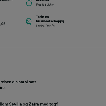
Fra 8 t 38m
Trein en
busmaatschappij
2,95
Leda
,
Renfe
reisen din har vi satt
åre.
ellom Sevilla og Zafra med tog?