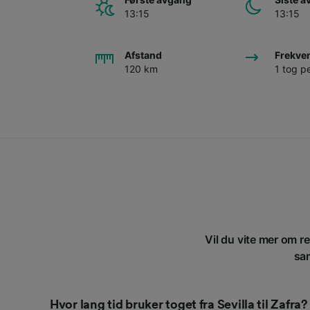
13:15
13:15
Afstand
Frekve
120 km
1 tog p
Vil du vite mer om re
sam
Hvor lang tid bruker toget fra Sevilla til Zafra?