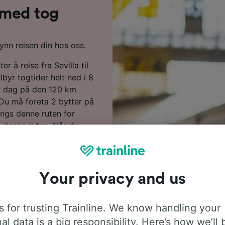
a med tog
gynn reisen din hos oss.
r å reise fra Sevilla til
byr togtider helt ned i 8
er dag på den 120 km
 Du må foreta 2 bytter på
langs denne ruten for
 denne ruten. Når du
til Zafra på null komma
dene markerer vi de
Your privacy and us
eiseplanleggeren vår. Bare
ine, desto mer kommer du
 for trusting Trainline. We know handling your
al data is a big responsibility. Here’s how we’ll 