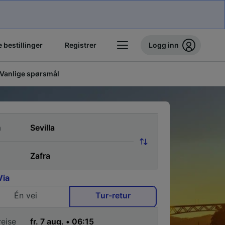
 bestillinger
Registrer
Logg inn
Vanlige spørsmål
a
Via
Én vei
Tur-retur
reise