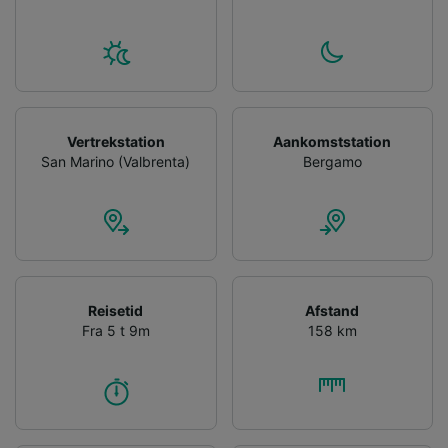
device characteristics for identification. Store
and/or access information on a device.
Personalised advertising and content,
advertising and content measurement,
audience research and services development.
List of Partners
Vertrekstation
Aankomststation
San Marino (Valbrenta)
Bergamo
Reisetid
Afstand
Fra 5 t 9m
158 km