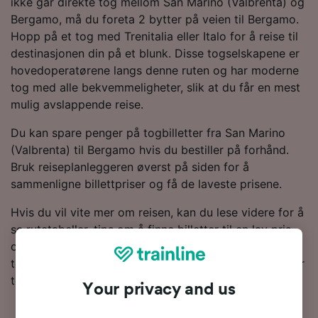
ikke går direkte tog mellom San Marino (Valbrenta) og
Bergamo, må du foreta 2 bytter på veien til Bergamo.
Hopp på et tog med Trenitalia eller Italo for å reise til
destinasjonen din på et blunk. Disse togselskapene er
hovedoperatørene langs denne ruten og har moderne
tog med alle bekvemmeligheter, slik at du får en mest
mulig avslappende reise.
Du kan spare penger på togbilletter fra San Marino
(Valbrenta) til Bergamo hvis du bestiller på forhånd.
Bruk reiseplanleggeren øverst på siden for å
sammenligne billettpriser og få de laveste prisene.
Hvis du vil vite mer om reisen, kan du lese videre for å
se rutetabeller, tips om å finne billetter til en lav pris
og vanlige spørsmål, inkludert dagens første og siste
tog. Vil du gå rett til bestillingen? Start søket ditt etter
togbilletter hos oss i dag!
Your privacy and us