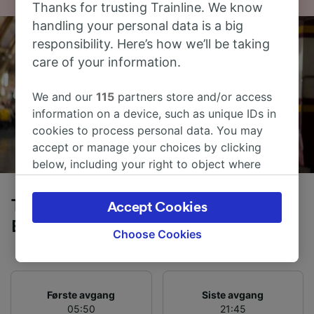
Thanks for trusting Trainline. We know
handling your personal data is a big
responsibility. Here’s how we’ll be taking
care of your information.
We and our
115
partners store and/or access
information on a device, such as unique IDs in
cookies to process personal data. You may
accept or manage your choices by clicking
below, including your right to object where
legitimate interest is used, or at any time in
the privacy policy page. These choices will be
Tog fra San Marino (Valbrenta) til
Accept Cookies
signaled to our partners and will not affect
Bergamo
browsing data. Your data will not be used for
Choose Cookies
tracking purposes if you have asked us not to
track you.
We and our partners process data to provide:
Første avgang
Siste avgang
Use precise geolocation data. Actively scan
05:50
21:45