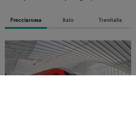
Frecciarossa
Italo
Trenitalia