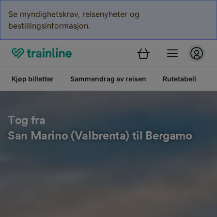
Se myndighetskrav, reisenyheter og
bestillingsinformasjon.
Kjøp billetter
Sammendrag av reisen
Rutetabell
B
Tog fra
San Marino (Valbrenta) til Bergamo