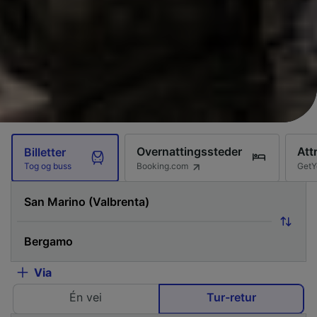
Overnattingssteder
Att
Billetter
Booking.com
GetY
Tog og buss
Via
Én vei
Tur-retur